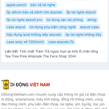
apple pencil
bảo vệ tai nghe
ốp silicon bảo vệ dành cho airpods
ốp tai nghe airpod
ốp tai nghe airpod pro
túi đựng sạc dự phòng
airtag
case airpod
túi đựng phụ kiện công nghệ
airpod case
hộp đựng ipod không dây airpods
ôp tai nghe không dây
case sony wf 1000xm3
case airpods i7s
Liên kết:
Tinh chất Tràm Trà ngừa mụn se khít lỗ chân lông
Tea Tree Pore Ampoule The Face Shop 30ml
DiDongVietNam.com chuyên cung cấp thông tin giá cả điện thoại
di động, smartphone, máy tính bảng, đồng hồ thông minh, vòng
đeo thông minh, phụ kiện điện thoại, tai nghe, sim 3g/4g, loa, pin
sạc dự phòng, cáp sạc, dây sạc, củ sạc, linh kiện di động, thẻ nhớ,