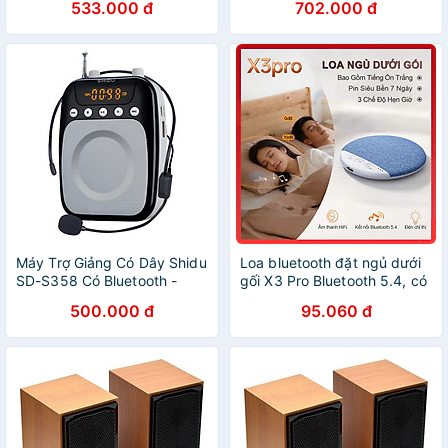
533.000 đ
702.000 đ
Tour Du Lịch - Hàng Chính
Hãng
Máy Trợ Giảng Có Dây Shidu
Loa bluetooth đặt ngủ dưới
SD-S358 Có Bluetooth -
gối X3 Pro Bluetooth 5.4, có
Hàng Nhập Khẩu - Bản Có
tiếng ồn trắng hỗ trợ giấc
500.000 đ
95.060 đ
Bluetooth
ngủ, Hẹn giờ + tặng bịt mắt
- Hàng nhập khẩu