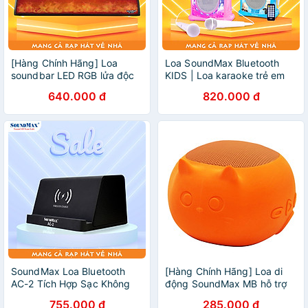
[Hàng Chính Hãng] Loa
Loa SoundMax Bluetooth
soundbar LED RGB lửa độc
KIDS | Loa karaoke trẻ em
đáo SoundMax SB-203F |
SoundMax Kids | Loa quà
640.000 đ
820.000 đ
Soundbar speaker with RGB
tặng trẻ em | Công suất
Flame Effect LED SoundMax
20W Hỗ trợ Bluetooth USB
SB203F
karaoke AUX in out Đèn LED
RGB Tặng 2 micro có dây -
Hàng Chính Hãng
SoundMax Loa Bluetooth
[Hàng Chính Hãng] Loa di
AC-2 Tích Hợp Sạc Không
động SoundMax MB hỗ trợ
Dây Cho Điện Thoại Hỗ Trợ
tính năng kết nối TWS |
755.000 đ
285.000 đ