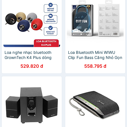
Loa nghe nhạc bluetooth
Loa Bluetooth Mini WIWU
GrownTech K4 Plus dòng
Clip Fun Bass Căng Nhỏ Gọn
xách tay kết nối không dây,
Tiện Lợi, Kháng Nước
529.820 đ
558.795 đ
loa to, pin trâu - Hàng chính
Chuyên Đi Du Lịch, Leo Núi
hãng
Sử Dụng Liên Tục 6H - hàng
chính hãng