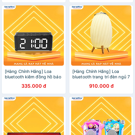
Hàng chính hãng
[Hàng Chính Hãng] Loa
[Hàng Chính Hãng] Loa
bluetooth kiêm đồng hồ báo
bluetooth trang trí đèn ngủ 7
thức SoundMax AT-100 |
màu đèn, chân đế bằng gỗ
335.000 đ
910.000 đ
AT100 với thiết kế hiện đại -
cao cấp chống mục
Loa nghe nhạc bluetooth -
SoundMax AL-22 | AL22 -
Đồng hồ điện tử trang trí
Loa Nghe Nhạc kiêm đèn
bàn làm việc
ngủ sang trọng