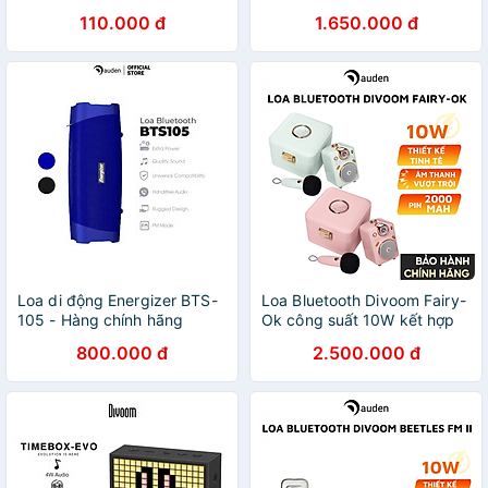
thiết kế ấn tượng dung
110.000 đ
1.650.000 đ
lượng pin 1000mAh - Hàng
chính hãng
Loa di động Energizer BTS-
Loa Bluetooth Divoom Fairy-
105 - Hàng chính hãng
Ok công suất 10W kết hợp
micro karaoke đa năng -
800.000 đ
2.500.000 đ
Hàng chính hãng