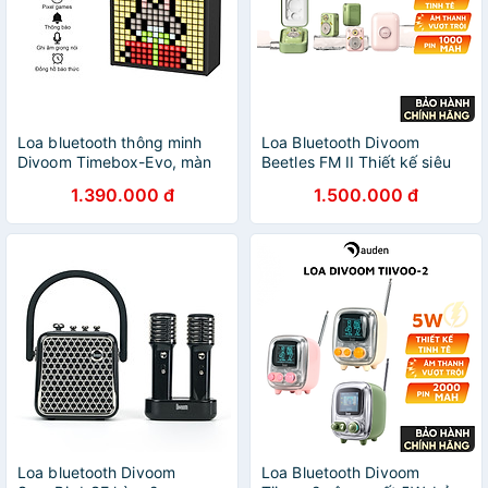
Loa bluetooth thông minh
Loa Bluetooth Divoom
Divoom Timebox-Evo, màn
Beetles FM II Thiết kế siêu
hình LED 256 Full RGB, đồng
nhỏ, cổ điển, Tích hợp FM
1.390.000 đ
1.500.000 đ
hồ báo thức, ghi âm - HÀNG
radio và thẻ nhớ TF card -
CHÍNH HÃNG
Hàng chính hãng - Bảo hành
12 tháng 1 đổi 1
Loa bluetooth Divoom
Loa Bluetooth Divoom