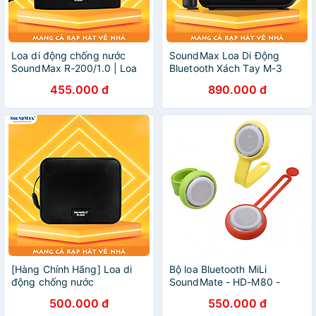
Loa di động chống nước
SoundMax Loa Di Động
SoundMax R-200/1.0 | Loa
Bluetooth Xách Tay M-3
Bluetooth SoundMax R200 -
Tặng Kèm Micro Không Dây
455.000 đ
890.000 đ
Hàng chính hãng
| Loa Trợ Giảng | Loa
Karaoke | Bluetooth Portable
Speaker SoundMax M3 with
Wirless Microphone - Hàng
Chính Hãng
[Hàng Chính Hãng] Loa di
Bộ loa Bluetooth MiLi
động chống nước
SoundMate - HD-M80 -
SoundMax R-300/1.0 | Loa
Hàng Chính Hãng
500.000 đ
550.000 đ
Bluetooth SoundMax R300 -