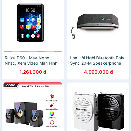
Ruizu D60 - Máy Nghe
Loa Hội Nghị Bluetooth Poly
Nhạc, Xem Video Màn Hình
Sync 20-M Speakerphone
Cảm Ứng LCD 3.5 Inch, Kết
USB-C/A Adapter - Hàng
1.261.000 đ
4.990.000 đ
Nối Wifi, Bluetooth, Hỗ Trợ
Chính Hãng
Dịch Ngôn Ngữ - Hàng
Chính Hãng