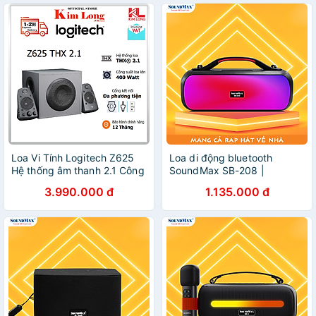
Loa Vi Tính Logitech Z625
Loa di động bluetooth
Hệ thống âm thanh 2.1 Công
SoundMax SB-208 |
suất 400W - Hàng chính
Portable Bluetooth Speaker
3.990.000 đ
1.135.000 đ
hãng
SoundMax SB208 | LED
RGB, Hỗ trợ USB AUX, Thời
lượng pin 5 giờ, Công suất
30W - Hàng Chính Hãng