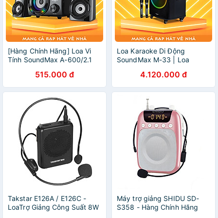
[Hàng Chính Hãng] Loa Vi
Loa Karaoke Di Động
Tính SoundMax A-600/2.1
SoundMax M-33 | Loa
Bluetooth SoundMax M33|
515.000 đ
4.120.000 đ
Trolley Speaker | Công suất
100W, Bass 12" | Hỗ trợ
USB, Thẻ Nhớ TF, Đèn LED
RGB | Tặng 2 Micro Không
Dây | Ngõ Vào Guitar - Hàng
Chính Hãng
Takstar E126A / E126C -
Máy trợ giảng SHIDU SD-
LoaTrợ Giảng Công Suất 8W
S358 - Hàng Chính Hãng
Cho Giảng Dạy, Bán Hàng,