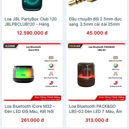
Loa JBL PartyBox Club 120
Đầu chuyển đổi 2.5mm đực
JBLPBCLUB120 - Hàng
sang 3.5mm cái dài 25mm
chính hãng
UGREEN 20501 - Hàng
12.590.000 đ
45.000 đ
chính hãng
Loa Bluetooth iCore M32 -
Loa Bluetooth PACK&GO
Đèn LED Đổi Màu, Kết Nối
LBS-02 Đèn LED 7 Màu, Âm
TWS, Nghe Gọi Rảnh Tay -
Bass Mạnh, Giá Tốt - Hàng
261.000 đ
313.000 đ
Hàng chính hãng
chính hãng