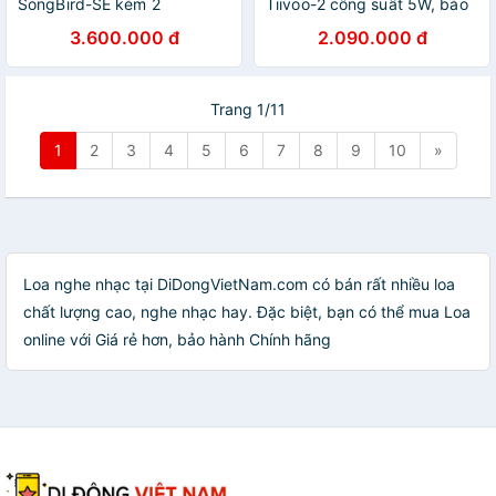
SongBird-SE kèm 2
Tiivoo-2 công suất 5W, bảo
Microphone. công suất 18W
hành 12 tháng 1 đổi 1 - Hàng
3.600.000 đ
2.090.000 đ
- Hàng chính hãng
chính hãng
Trang 1/11
1
2
3
4
5
6
7
8
9
10
»
Loa nghe nhạc tại DiDongVietNam.com có bán rất nhiều loa
chất lượng cao, nghe nhạc hay. Đặc biệt, bạn có thể mua Loa
online với Giá rẻ hơn, bảo hành Chính hãng