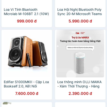
Loa Vi Tính Bluetooth
Loa Hội Nghị Bluetooth Poly
Microlab M-106BT 2.1 (10W)
Sync 20-M Microsoft Teams
- Hàng Chính Hãng
Certified USB-C - Hàng
999.000 đ
5.990.000 đ
Chính Hãng
Edifier S1000MKII - Cặp Loa
Loa thông minh OLLI MAIKA
Bookself 2.0, Kết Nối
- Xám Thời Thượng - Hàng
Optical/Coaxial/ RCA X 2 /
Chính Hãng
7.600.000 đ
2.390.000 đ
Bluetooth 5.0, Công Suất
120W, Nghe Nhạc Hi-Res
Audio - Hàng Chính Hãng