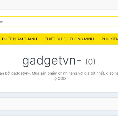
THIẾT BỊ ÂM THANH
THIẾT BỊ ĐEO THÔNG MINH
PHỤ KIỆ
gadgetvn-
(0)
n bởi gadgetvn-. Mua sản phẩm chính hãng với giá tốt nhất, giao hà
hộ COD