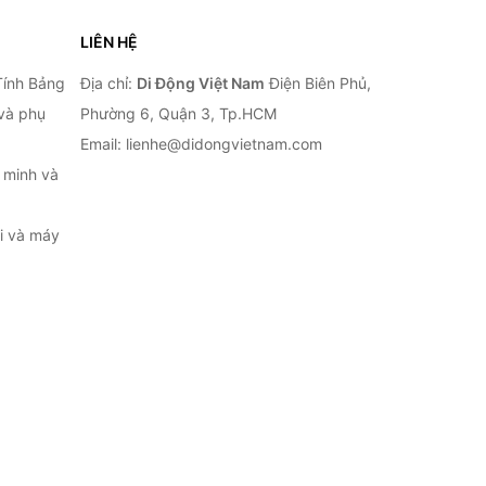
LIÊN HỆ
Tính Bảng
Địa chỉ:
Di Động Việt Nam
Điện Biên Phủ,
 và phụ
Phường 6, Quận 3, Tp.HCM
Email: lienhe@didongvietnam.com
 minh và
ại và máy