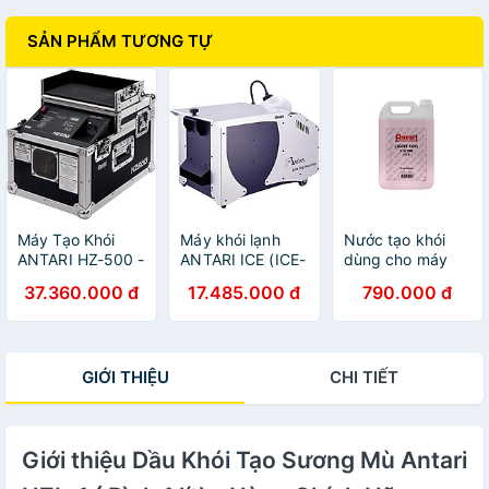
SẢN PHẨM TƯƠNG TỰ
Máy Tạo Khói
Máy khói lạnh
Nước tạo khói
ANTARI HZ-500 -
ANTARI ICE (ICE-
dùng cho máy
Hàng Chính Hãng
101) - Hàng
khói sân khấu
37.360.000 đ
17.485.000 đ
790.000 đ
Chính Hãng
Antari FLR5 -
Hàng chính hãng
GIỚI THIỆU
CHI TIẾT
Giới thiệu Dầu Khói Tạo Sương Mù Antari