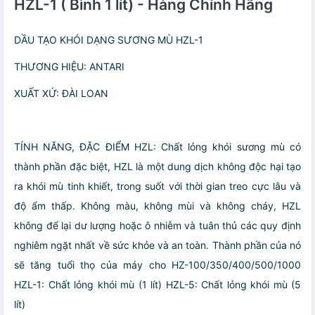
HZL-1 ( Bình 1 lít) - Hàng Chính Hãng
DẦU TẠO KHÓI DẠNG SƯƠNG MÙ HZL-1
THƯƠNG HIỆU: ANTARI
XUẤT XỨ: ĐÀI LOAN
TÍNH NĂNG, ĐẶC ĐIỂM
HZL: Chất lỏng khói sương mù có
thành phần đặc biệt, HZL là một dung dịch không độc hại tạo
ra khói mù tinh khiết, trong suốt với thời gian treo cực lâu và
độ ẩm thấp.
Không màu, không mùi và không cháy, HZL
không để lại dư lượng hoặc ô nhiễm và tuân thủ các quy định
nghiêm ngặt nhất về sức khỏe và an toàn.
Thành phần của nó
sẽ tăng tuổi thọ của máy cho HZ-100/350/400/500/1000
HZL-1: Chất lỏng khói mù (1 lít)
HZL-5: Chất lỏng khói mù (5
lít)