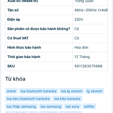
Xuất xứ (Made in)
Trung Quốc
Tần số
48Hz~20KHz (±4dB)
Điện áp
220V
Sản phẩm có được bảo hành không?
Có
Có thuế VAT
Có
Hình thức bảo hành
Hóa đơn
Thời gian bảo hành
12 Tháng
SKU
5611263075988
Từ khóa
anker
loa bluetooth karaoke
loa lg xboom
lg xboom
loa kéo bluetooth karaoke
loa kéo karaoke
loa tháp samsung
loa samsung
loa sony
edifier