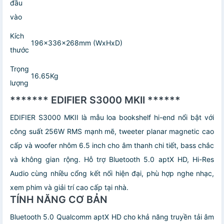
đầu
vào
Kích
196x336x268mm (WxHxD)
thước
Trọng
16.65Kg
lượng
******* EDIFIER S3000 MKII ******
EDIFIER S3000 MKII là mẫu loa bookshelf hi-end nổi bật với
công suất 256W RMS mạnh mẽ, tweeter planar magnetic cao
cấp và woofer nhôm 6.5 inch cho âm thanh chi tiết, bass chắc
và không gian rộng. Hỗ trợ Bluetooth 5.0 aptX HD, Hi-Res
Audio cùng nhiều cổng kết nối hiện đại, phù hợp nghe nhạc,
xem phim và giải trí cao cấp tại nhà.
TÍNH NĂNG CƠ BẢN
Bluetooth 5.0 Qualcomm aptX HD cho khả năng truyền tải âm