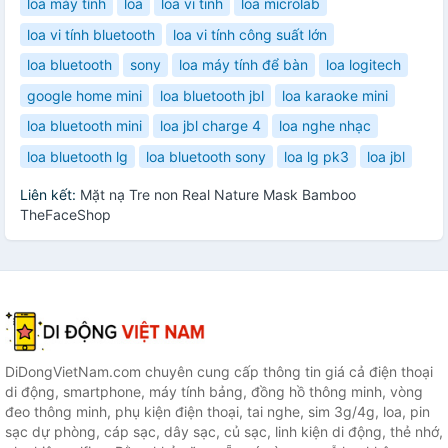
loa máy tính
loa
loa vi tinh
loa microlab
loa vi tính bluetooth
loa vi tính công suất lớn
loa bluetooth
sony
loa máy tính để bàn
loa logitech
google home mini
loa bluetooth jbl
loa karaoke mini
loa bluetooth mini
loa jbl charge 4
loa nghe nhạc
loa bluetooth lg
loa bluetooth sony
loa lg pk3
loa jbl
Liên kết:
Mặt nạ Tre non Real Nature Mask Bamboo
TheFaceShop
DiDongVietNam.com chuyên cung cấp thông tin giá cả điện thoại
di động, smartphone, máy tính bảng, đồng hồ thông minh, vòng
đeo thông minh, phụ kiện điện thoại, tai nghe, sim 3g/4g, loa, pin
sạc dự phòng, cáp sạc, dây sạc, củ sạc, linh kiện di động, thẻ nhớ,