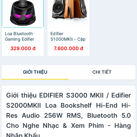
Loa Bluetooth
Edifier
Gaming Edifier
S1000MKII - Cặp
G200 | Công
Loa Bookself 2.0,
329.000 đ
7.600.000 đ
Suất 3W | Kết nối
Kết Nối
Bluetooth V5.3 |
Optical/Coaxial/
Chơi nhạc lên tới
RCA X 2 /
5H | Bảo hành 12
Bluetooth 5.0,
GIỚI THIỆU
CHI TIẾT
tháng - Hàng
Công Suất 120W,
Chính Hãng
Nghe Nhạc Hi-
Res Audio - Hàng
Chính Hãng
Giới thiệu EDIFIER S3000 MKII / Edifier
S2000MKII Loa Bookshelf Hi-End Hi-
Res Audio 256W RMS, Bluetooth 5.0
Cho Nghe Nhạc & Xem Phim - Hàng
Nhập Khẩu