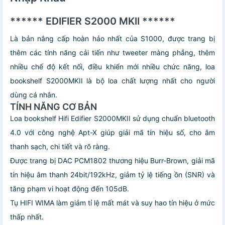
****** EDIFIER S2000 MKII ******
Là bản nâng cấp hoàn hảo nhất của S1000, được trang bị
thêm các tính năng cải tiến như tweeter màng phẳng, thêm
nhiều chế độ kết nối, điều khiển mới nhiều chức năng, loa
bookshelf S2000MKII là bộ loa chất lượng nhất cho người
dùng cá nhân.
TÍNH NĂNG CƠ BẢN
Loa bookshelf Hifi Edifier S2000MKII sử dụng chuẩn bluetooth
4.0 với công nghệ Apt-X giúp giải mã tín hiệu số, cho âm
thanh sạch, chi tiết và rõ ràng.
Được trang bị DAC PCM1802 thương hiệu Burr-Brown, giải mã
tín hiệu âm thanh 24bit/192kHz, giảm tỷ lệ tiếng ồn (SNR) và
tăng phạm vi hoạt động đến 105dB.
Tụ HIFI WIMA làm giảm tỉ lệ mất mát và suy hao tín hiệu ở mức
thấp nhất.