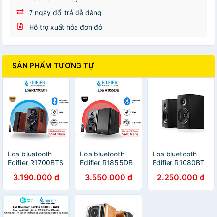
7 ngày đổi trả dễ dàng
Hỗ trợ xuất hóa đơn đỏ
SẢN PHẨM TƯƠNG TỰ
Loa bluetooth
Loa bluetooth
Loa bluetooth
Edifier R1700BTS
Edifier R1855DB
Edifier R1080BT
Qualcomm AptX
Active 2.0 công
Phân tần điện tử
3.190.000 đ
3.550.000 đ
2.250.000 đ
HD Công suất
suất
Bass driver 4
66W Đầu ra loa
inch - Hàng chính
siêu trầm - Hàng
hãng
chính hãng