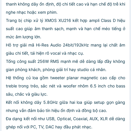
thanh không dây ổn định, độ chi tiết cao và hạn chế độ trễ khi
nghe nhạc hoặc xem phim.
Trang bị chip xử lý XMOS XU216 kết hợp ampli Class D hiệu
suất cao giúp âm thanh sạch, mạnh và hạn chế méo tiếng ở
mức âm lượng lớn.
Hỗ trợ giải mã Hi-Res Audio 24bit/192kHz mang lại chất âm
giàu chi tiết, tái hiện rõ vocal và nhạc cụ.
Tổng công suất 256W RMS mạnh mẽ dễ dàng lấp đầy không
gian phòng khách, phòng giải trí hay studio cá nhân.
Hệ thống củ loa gồm tweeter planar magnetic cao cấp cho
treble trong trẻo, sắc nét và woofer nhôm 6.5 inch cho bass
sâu, chắc và giàu lực.
Kết nối không dây 5.8GHz giữa hai loa giúp setup gọn gàng
nhưng vẫn đảm bảo tín hiệu ổn định và đồng bộ cao.
Đa dạng kết nối như USB, Optical, Coaxial, AUX, XLR dễ dàng
ghép nối với PC, TV, DAC hay đầu phát nhạc.