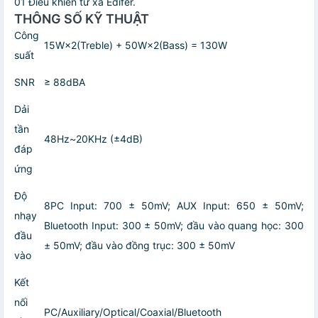
01 Điều khiển từ xa Edifer.
THÔNG SỐ KỸ THUẬT
Công
15W×2(Treble) + 50W×2(Bass) = 130W
suất
SNR
≥ 88dBA
Dải
tần
48Hz~20KHz (±4dB)
đáp
ứng
Độ
8PC Input: 700 ± 50mV; AUX Input: 650 ± 50mV;
nhạy
Bluetooth Input: 300 ± 50mV; đầu vào quang học: 300
đầu
± 50mV; đầu vào đồng trục: 300 ± 50mV
vào
Kết
nối
PC/Auxiliary/Optical/Coaxial/Bluetooth