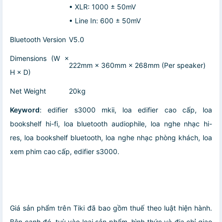
• XLR: 1000 ± 50mV
• Line In: 600 ± 50mV
Bluetooth Version
V5.0
Dimensions (W ×
222mm × 360mm × 268mm (Per speaker)
H × D)
Net Weight
20kg
Keyword
: edifier s3000 mkii, loa edifier cao cấp, loa
bookshelf hi-fi, loa bluetooth audiophile, loa nghe nhạc hi-
res, loa bookshelf bluetooth, loa nghe nhạc phòng khách, loa
xem phim cao cấp, edifier s3000.
Giá sản phẩm trên Tiki đã bao gồm thuế theo luật hiện hành.
Bên cạnh đó, tuỳ vào loại sản phẩm, hình thức và địa chỉ giao