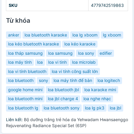
SKU
4779742519863
Từ khóa
anker
loa bluetooth karaoke
loa lg xboom
lg xboom
loa kéo bluetooth karaoke
loa kéo karaoke
loa tháp samsung
loa samsung
loa sony
edifier
loa máy tính
loa
loa vi tinh
loa microlab
loa vi tính bluetooth
loa vi tính công suất lớn
loa bluetooth
sony
loa máy tính để bàn
loa logitech
google home mini
loa bluetooth jbl
loa karaoke mini
loa bluetooth mini
loa jbl charge 4
loa nghe nhạc
loa bluetooth lg
loa bluetooth sony
loa lg pk3
loa jbl
Liên kết:
Bộ dưỡng trắng trẻ hóa da Yehwadam Hwansaenggo
Rejuvenating Radiance Special Set (6SP)