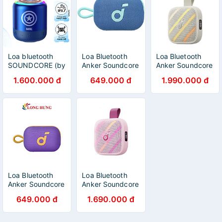
Loa bluetooth
Loa Bluetooth
Loa Bluetooth
SOUNDCORE (by
Anker Soundcore
Anker Soundcore
Anker) Mini 3 Pro
Select 4 Go -
Boom Go 3i
1.600.000 đ
649.000 đ
1.990.000 đ
- Phiên bản
GiaPhucStore |
D5103 - Hàng
Marvel - A3127S
Hàng Chính Hãng
chính hãng
Loa Bluetooth
Loa Bluetooth
Anker Soundcore
Anker Soundcore
Select 4 Go
Boom Go 3i -
649.000 đ
1.690.000 đ
A31X1 - Hàng
GiaPhucStore |
chính hãng
Hàng Chính Hãng