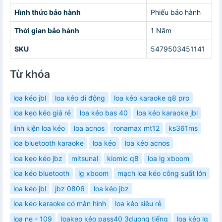
Hình thức bảo hành
Phiếu bảo hành
Thời gian bảo hành
1 Năm
SKU
5479503451141
Từ khóa
loa kéo jbl
loa kéo di động
loa kéo karaoke q8 pro
loa kẹo kéo giá rẻ
loa kéo bas 40
loa kéo karaoke jbl
linh kiện loa kéo
loa acnos
ronamax mt12
ks361ms
loa bluetooth karaoke
loa kéo
loa kéo acnos
loa kẹo kéo jbz
mitsunal
kiomic q8
loa lg xboom
loa kéo bluetooth
lg xboom
mạch loa kéo công suất lớn
loa kéo jbl
jbz 0806
loa kéo jbz
loa kéo karaoke có màn hình
loa kéo siêu rẻ
loa ne - 109
loakeo kéo pass40 3duong tiếng
loa kéo lg