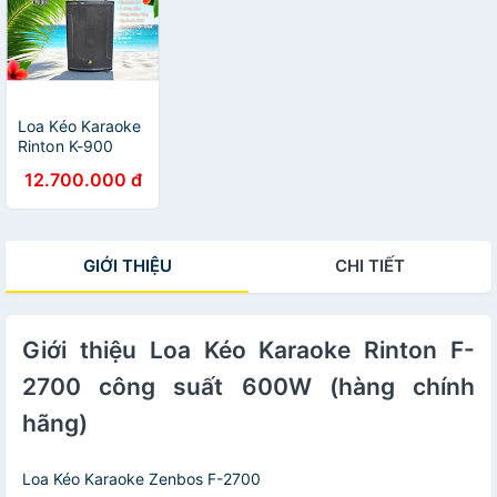
Loa Kéo Karaoke
Rinton K-900
công suất 1200W
12.700.000 đ
(hàng chính
hãng)
GIỚI THIỆU
CHI TIẾT
Giới thiệu Loa Kéo Karaoke Rinton F-
2700 công suất 600W (hàng chính
hãng)
Loa Kéo Karaoke Zenbos F-2700