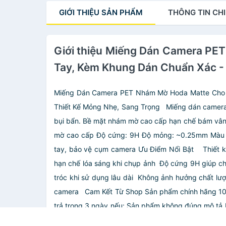
Kèm Khung Dán - Hàng
GIỚI THIỆU
SẢN PHẨM
THÔNG TIN
CHI
Nhập Khẩu
Giới thiệu Miếng Dán Camera PE
Tay, Kèm Khung Dán Chuẩn Xác -
Miếng Dán Camera PET Nhám Mờ Hoda Matte Cho i
Thiết Kế Mỏng Nhẹ, Sang Trọng
Miếng dán camera
bụi bẩn. Bề mặt nhám mờ cao cấp hạn chế bám vân 
mờ cao cấp
Độ cứng: 9H
Độ mỏng: ~0.25mm
Màu 
tay, bảo vệ cụm camera
Ưu Điểm Nổi Bật
️ Thiết
hạn chế lóa sáng khi chụp ảnh
️ Độ cứng 9H giúp c
tróc khi sử dụng lâu dài
️ Không ảnh hưởng chất lượ
camera
Cam Kết Từ Shop
Sản phẩm chính hãng 10
trả trong 3 ngày nếu:
Sản phẩm không đúng mô tả
đổi trả với trường hợp dán sai kỹ thuật do người 