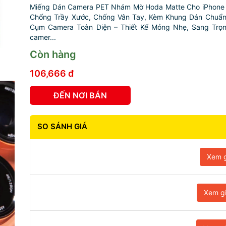
Miếng Dán Camera PET Nhám Mờ Hoda Matte Cho iPhone 
Chống Trầy Xước, Chống Vân Tay, Kèm Khung Dán Chuẩ
Cụm Camera Toàn Diện – Thiết Kế Mỏng Nhẹ, Sang Trọ
camer...
Còn hàng
106,666 đ
ĐẾN NƠI BÁN
SO SÁNH GIÁ
Xem g
Xem g