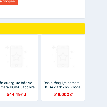
iá Shopee
án cường lực bảo vệ
Dán cường lực camera
amera HODA Sapphire
HODA dành cho iPhone
ành cho iPhone 14
14 Pro Max + 14 Pro/ 14
544.497 đ
516.000 đ
ro/14 Pro Max - Hàng
Plus + 14 - Hàng nhập
hập Khẩu
khẩu