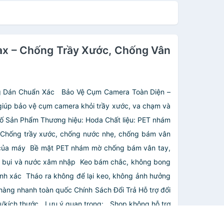
ax – Chống Trầy Xước, Chống Vân
g Dán Chuẩn Xác
Bảo Vệ Cụm Camera Toàn Diện –
giúp bảo vệ cụm camera khỏi trầy xước, va chạm và
ố Sản Phẩm
Thương hiệu: Hoda
Chất liệu: PET nhám
 Chống trầy xước, chống nước nhẹ, chống bám vân
 của máy
️ Bề mặt PET nhám mờ chống bám vân tay,
n bụi và nước xâm nhập
️ Keo bám chắc, không bong
ính xác
️ Tháo ra không để lại keo, không ảnh hưởng
hàng nhanh toàn quốc
Chính Sách Đổi Trả
Hỗ trợ đổi
/kích thước
Lưu ý quan trọng:
Shop không hỗ trợ
quyền lợi
Hướng Dẫn & Hỗ Trợ
Sản phẩm đã kèm