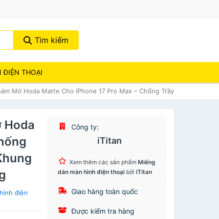
Tìm kiếm
N ĐIỆN THOẠI
ám Mờ Hoda Matte Cho iPhone 17 Pro Max – Chống Trầy Xước, Chống V
ờ Hoda
Công ty:
Chống
iTitan
 Khung
Xem thêm các sản phẩm
Miếng
g
dán màn hình điện thoại
bởi
iTitan
Giao hàng toàn quốc
hình điện
Được kiểm tra hàng