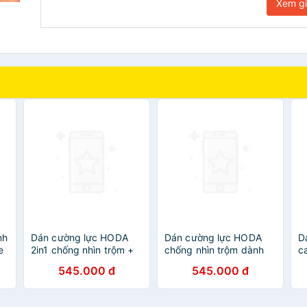
Xem g
nh
Dán cường lực HODA
Dán cường lực HODA
D
e
2in1 chống nhìn trộm +
chống nhìn trộm dành
c
chống vân tay dành cho
cho iPhone 14 Pro Max/
d
545.000 đ
545.000 đ
g
điện thoại iPhone 14 Pro
14 Pro Kèm Khung Dán -
P
max/ 14 Pro Kèm khung
Hàng nhập khẩu
N
dán - Hàng nhập khẩu