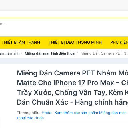
THIẾT BỊ ÂM THANH
THIẾT BỊ ĐEO THÔNG MINH
PHỤ KIỆ
Miếng Dán Camera PET Nh
án màn hình
Miếng dán màn hình điện thoại
Miếng Dán Camera PET Nhám M
Matte Cho iPhone 17 Pro Max – 
Trầy Xước, Chống Vân Tay, Kèm
Dán Chuẩn Xác - Hàng chính hãn
Thương hiệu:
Hoda
|
Xem thêm các sản phẩm Miếng dán màn 
thoại của Hoda