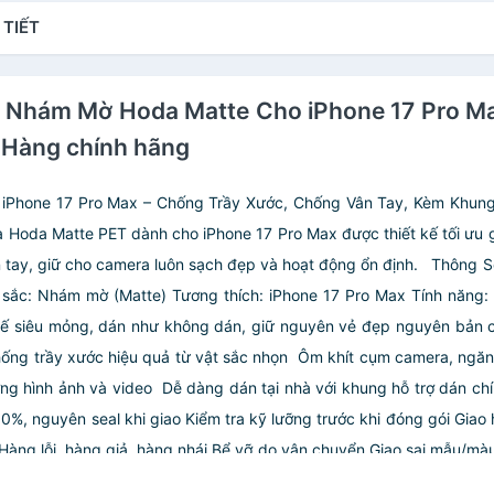
 TIẾT
T Nhám Mờ Hoda Matte Cho iPhone 17 Pro M
 Hàng chính hãng
Phone 17 Pro Max – Chống Trầy Xước, Chống Vân Tay, Kèm Khun
 Hoda Matte PET dành cho iPhone 17 Pro Max được thiết kế tối ưu 
tay, giữ cho camera luôn sạch đẹp và hoạt động ổn định.
Thông S
sắc: Nhám mờ (Matte)
Tương thích: iPhone 17 Pro Max
Tính năng:
 kế siêu mỏng, dán như không dán, giữ nguyên vẻ đẹp nguyên bản
hống trầy xước hiệu quả từ vật sắc nhọn
️ Ôm khít cụm camera, ngă
ng hình ảnh và video
️ Dễ dàng dán tại nhà với khung hỗ trợ dán ch
0%, nguyên seal khi giao
Kiểm tra kỹ lưỡng trước khi đóng gói
Giao 
Hàng lỗi, hàng giả, hàng nhái
Bể vỡ do vận chuyển
Giao sai mẫu/màu
dùng
Khuyến khích quay video quá trình mở hộp & dán để đảm bảo 