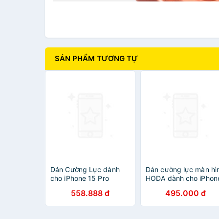
SẢN PHẨM TƯƠNG TỰ
Dán Cường Lực dành
Dán cường lực màn hì
cho iPhone 15 Pro
HODA dành cho iPhon
Max/14 Pro/14 Pro
14 Pro Max/ 14 Pro
558.888 đ
495.000 đ
Max/13/13 Pro/13
Trong Suốt Kèm Khun
Mini/13 Pro Max HODA
Hỗ Trợ Dán - Hàng
Full Chống Nhìn Trộm
Nhập khẩu