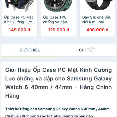
Ốp Case PC Mặt
Ốp Case TPU
Dây Silicone Đầu
Kính Cường Lực
chống va đập
Nối Kim Loại
chống va đập
cho Samsung
Hublot Style cho
149.000 đ
129.000 đ
490.000 đ
cho Samsung
Galaxy Watch8
Apple Watch
Galaxy Watch 7
Classic 46mm -
Ultra 1/2 & Apple
40mm / 44mm -
Hàng Chính Hãng
Watch Series
Hàng Chính Hãng
4/5/6/7/8/9/SE/10
GIỚI THIỆU
CHI TIẾT
Size
44/45/46/49mm
- Hàng Chính
Hãng
Giới thiệu Ốp Case PC Mặt Kính Cường
Lực chống va đập cho Samsung Galaxy
Watch 6 40mm / 44mm - Hàng Chính
Hãng
Thiết kế riêng cho Samsung Galaxy Watch 6 40mm / 44mm
Chất liệu PC chống sốc tốt, nhẹ nhàng và bền đẹp