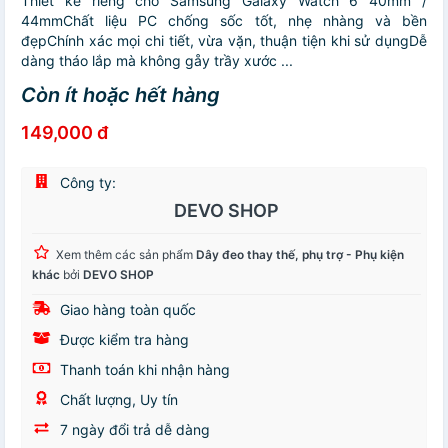
Thiết kế riêng cho Samsung Galaxy Watch 6 40mm /
44mmChất liệu PC chống sốc tốt, nhẹ nhàng và bền
đẹpChính xác mọi chi tiết, vừa vặn, thuận tiện khi sử dụngDễ
dàng tháo lắp mà không gåy trầy xước ...
Còn ít hoặc hết hàng
149,000 đ
Công ty:
DEVO SHOP
Xem thêm các sản phẩm
Dây đeo thay thế, phụ trợ - Phụ kiện
khác
bởi
DEVO SHOP
Giao hàng toàn quốc
Được kiểm tra hàng
Thanh toán khi nhận hàng
Chất lượng, Uy tín
7 ngày đổi trả dễ dàng