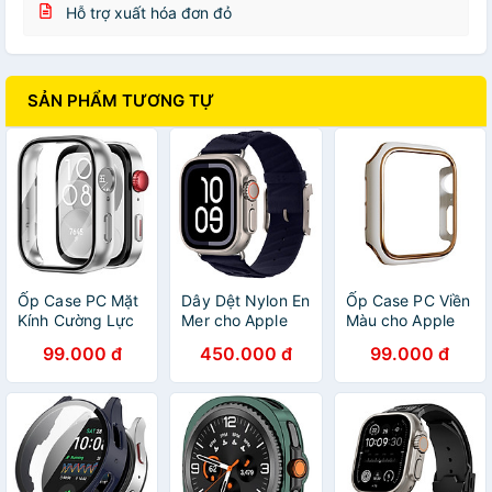
Hỗ trợ xuất hóa đơn đỏ
SẢN PHẨM TƯƠNG TỰ
Ốp Case PC Mặt
Dây Dệt Nylon En
Ốp Case PC Viền
Kính Cường Lực
Mer cho Apple
Màu cho Apple
chống va đập
Watch Series &
Watch Series
99.000 đ
450.000 đ
99.000 đ
cho Huawei
Apple Watch
4/5/6/SE/7/8/9/SE1
Watch Fit 3 -
Ultra Size
Size
Hàng Chính Hãng
40/41/42mm &
40mm/41mm/44m
44/45/46/49mm
- Hàng Chính
- Hàng Chính
Hãng
Hãng