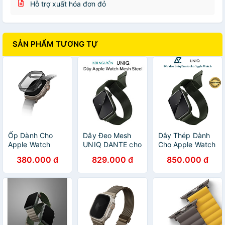
Hỗ trợ xuất hóa đơn đỏ
SẢN PHẨM TƯƠNG TỰ
Ốp Dành Cho
Dây Đeo Mesh
Dây Thép Dành
Apple Watch
UNIQ DANTE cho
Cho Apple Watch
UNIQ Garde
Apple Watch
Ultra/ Ultra 2/
380.000 đ
829.000 đ
850.000 đ
Hybrid With
Mesh Steel Strap
Apple Watch
Screen
38/40/41mm và
Series UNIQ
Protection
42/44/45/49mm
Mesh Steel
49mm_ Hàng
_ Hàng chính
Strap_ Hàng
Chính Hãng
hãng
Chính Hãng