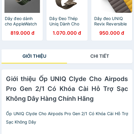
Dây đeo dành
Dây Đeo Thép
Dây đeo UNIQ
cho AppleWatch
Uniq Dành Cho
Revix Reversible
UNIQ Revix
Apple Watch
Magnetic Silicone
819.000 đ
1.070.000 đ
950.000 đ
Reversible
Ultra 2 / 1, Apple
Strap
Magnetic Silicone
Watch Series 10-
(42/44/45mm)
(42/44/45/46/49mm)
1/SE/SE 2022,
dành cho Apple
- Hàng chính
UNIQ DANTE
Watch 1~8/ SE
GIỚI THIỆU
CHI TIẾT
hãng
PRO_ Hàng Chính
Hàng Chính Hãng
Hãng
Giới thiệu Ốp UNIQ Clyde Cho Airpods
Pro Gen 2/1 Có Khóa Cài Hỗ Trợ Sạc
Không Dây Hàng Chính Hãng
Ốp UNIQ Clyde Cho Airpods Pro Gen 2/1 Có Khóa Cài Hỗ Trợ
Sạc Không Dây