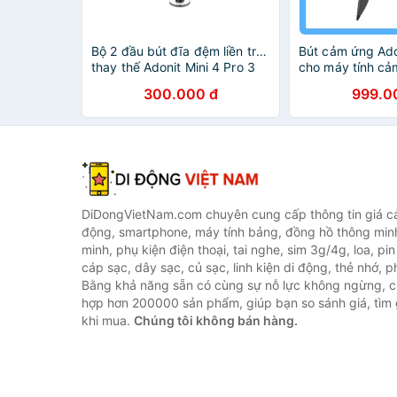
Bộ 2 đầu bút đĩa đệm liền trục
Bút cảm ứng Ado
thay thế Adonit Mini 4 Pro 3
cho máy tính cả
Pro 4
Windows - Sản 
300.000 đ
999.0
1 năm
DiDongVietNam.com chuyên cung cấp thông tin giá cả 
động, smartphone, máy tính bảng, đồng hồ thông min
minh, phụ kiện điện thoại, tai nghe, sim 3g/4g, loa, pi
cáp sạc, dây sạc, củ sạc, linh kiện di động, thẻ nhớ, phụ
Bằng khả năng sẵn có cùng sự nỗ lực không ngừng, c
hợp hơn 200000 sản phẩm, giúp bạn so sánh giá, tìm g
khi mua.
Chúng tôi không bán hàng.