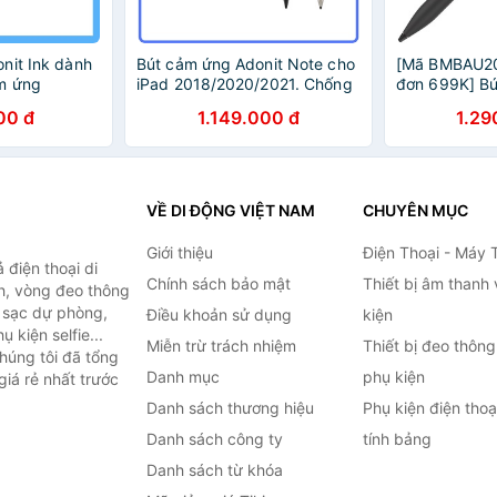
nit Ink dành
Bút cảm ứng Adonit Note cho
[Mã BMBAU20
m ứng
iPad 2018/2020/2021. Chống
đơn 699K] B
phẩm mới BH
tì tay(Palm rejection). SP Mới
Adonit Ink ch
00 đ
1.149.000 đ
1.29
BH 1 năm
Laptop chống
lực
VỀ DI ĐỘNG VIỆT NAM
CHUYÊN MỤC
Giới thiệu
Điện Thoại - Máy 
điện thoại di
Chính sách bảo mật
Thiết bị âm thanh
h, vòng đeo thông
n sạc dự phòng,
Điều khoản sử dụng
kiện
 kiện selfie...
Miễn trừ trách nhiệm
Thiết bị đeo thông
húng tôi đã tổng
Danh mục
phụ kiện
iá rẻ nhất trước
Danh sách thương hiệu
Phụ kiện điện tho
Danh sách công ty
tính bảng
Danh sách từ khóa