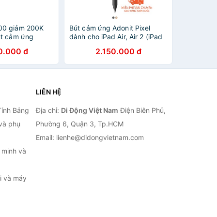
0 giảm 200K
Bút cảm ứng Adonit Pixel
út cảm ứng
dành cho iPad Air, Air 2 (iPad
o Surface và
2017) iPhone. Kết nối
0.000 đ
2.150.000 đ
 tì tay cảm ứng
Bluetooth. Cảm ứng lực nhấn
- Chống tì tay
LIÊN HỆ
Tính Bảng
Địa chỉ:
Di Động Việt Nam
Điện Biên Phủ,
 và phụ
Phường 6, Quận 3, Tp.HCM
Email: lienhe@didongvietnam.com
 minh và
ại và máy