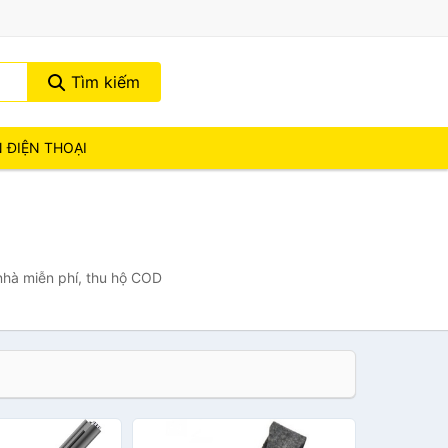
Tìm kiếm
N ĐIỆN THOẠI
 nhà miễn phí, thu hộ COD