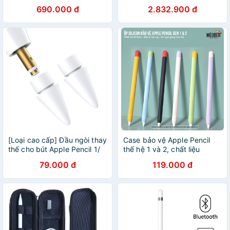
690.000 đ
2.832.900 đ
[Loại cao cấp] Đầu ngòi thay
Case bảo vệ Apple Pencil
thế cho bút Apple Pencil 1/
thế hệ 1 và 2, chất liệu
Pencil 2 - Dùng như ngòi
silicon cao cấp, ốp cover
79.000 đ
119.000 đ
gốc - Apple pencil tips
Apple Pencil Pastel (6 màu)