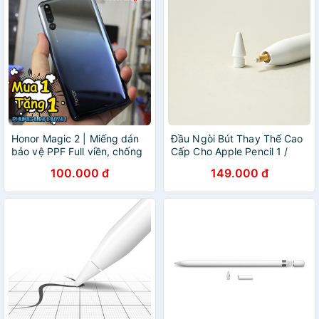
Honor Magic 2 | Miếng dán
Đầu Ngòi Bút Thay Thế Cao
bảo vệ PPF Full viền, chống
Cấp Cho Apple Pencil 1 /
bám vân tay (Tặng 1 miếng
Apple Pencil 2 - Apple Pencil
100.000 đ
149.000 đ
dự phòng và bộ dán).
Tips.