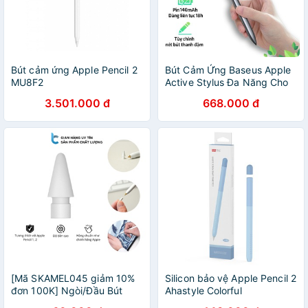
Bút cảm ứng Apple Pencil 2
Bút Cảm Ứng Baseus Apple
MU8F2
Active Stylus Đa Năng Cho
Cho Ipad Pro Air Cho Apple
3.501.000 đ
668.000 đ
iPad Pencil 2
[Mã SKAMEL045 giảm 10%
Silicon bảo vệ Apple Pencil 2
đơn 100K] Ngòi/Đầu Bút
Ahastyle Colorful
Thay Thế Dành Cho Apple