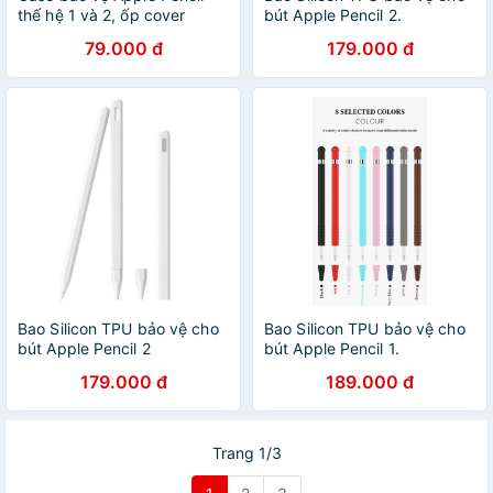
thế hệ 1 và 2, ốp cover
bút Apple Pencil 2.
Apple Pencil Cà Rốt, chất
79.000 đ
179.000 đ
liệu silicon cao cấp (3 màu)
Bao Silicon TPU bảo vệ cho
Bao Silicon TPU bảo vệ cho
bút Apple Pencil 2
bút Apple Pencil 1.
179.000 đ
189.000 đ
Trang 1/3