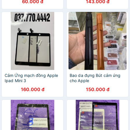
60.000 đ
143.000 đ
Pencil 1, 2 - Apple Pencil
Tips
Cảm Ứng mạch đồng Apple
Bao da đựng Bút cảm ứng
Ipad Mini 3
cho Apple
160.000 đ
150.000 đ