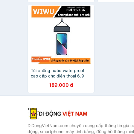
D Danido
Rời - Hàng Chín
Túi chống nước waterproof
cao cấp cho điện thoại 6.9
inch trở xuống chuẩn chống
189.000 đ
nước IPx8 hiệu WIWU Aqua
không ảnh hưởng chất lượng
ảnh chụp quay video - hàng
nhập khẩu
DiDongVietNam.com chuyên cung cấp thông tin giá cả 
động, smartphone, máy tính bảng, đồng hồ thông min