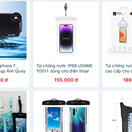
nido
phone 7 ,
Túi chống nước IP68 USAMS
Túi chống nư
hụp Ảnh Quay
YD011 dùng cho điện thoại
cao cấp cho đ
 Có nút Bấm
dưới 7inch chế độ xem HD -
inch trở xuố
0 đ
155.000 đ
189
Hàng Chính Hãng
nước IPx8 hi