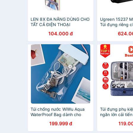
LEN 8X ĐA NĂNG DÙNG CHO
Ugreen 15237 Mà
TẤT CẢ ĐIỆN THOẠI
Túi đựng riêng c
điện di động P
104.000 đ
624.0
GS1200 1200W 
không bao gồm 
LP667 20015237
chính hãng
Túi chống nước WiWu Aqua
Túi đựng phụ kiệ
WaterProof Bag dành cho
ngăn lớn cải tiế
điện thoại- Hàng chính hãng
chống nước, chố
199.999 đ
119.0
đựng bảo vệ phụ
thoại máy tính 