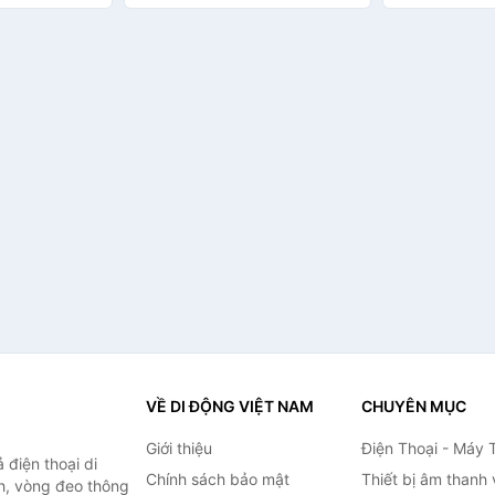
h Hãng
50919 - Hàng chính hãng
Hàng chính h
VỀ DI ĐỘNG VIỆT NAM
CHUYÊN MỤC
Giới thiệu
Điện Thoại - Máy 
điện thoại di
Chính sách bảo mật
Thiết bị âm thanh
h, vòng đeo thông