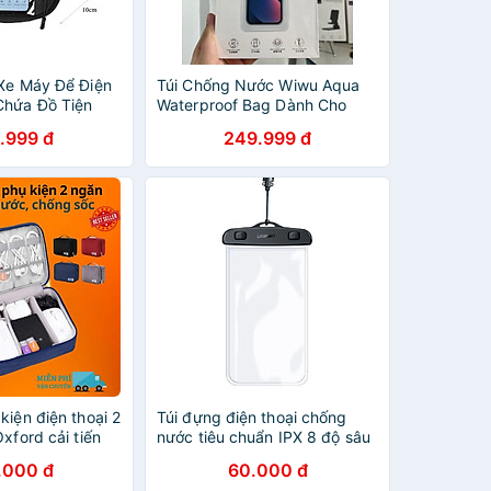
 Xe Máy Để Điện
Túi Chống Nước Wiwu Aqua
Chứa Đồ Tiện
Waterproof Bag Dành Cho
m Ứng, Chống
Điện Thoại Di Động Trong
.999 đ
249.999 đ
ối - hàng nhập
Suốt Cao, Cảm Ứng Nhạy,
Chống Nước - Hàng Chính
Hãng
kiện điện thoại 2
Túi đựng điện thoại chống
Oxford cải tiến
nước tiêu chuẩn IPX 8 độ sâu
7cm nhiều ngăn
10m, trong suốt cho màn hình
.000 đ
60.000 đ
chống sốc -
từ 4 đến 6.5 inch Ugreen