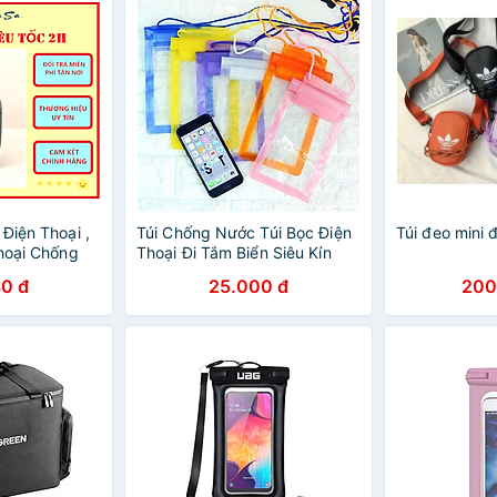
Điện Thoại ,
Túi Chống Nước Túi Bọc Điện
Túi đeo mini 
Thoại Chống
Thoại Đi Tắm Biển Siêu Kín
hính Hãng
Cho Mọi Điện Thoại
0 đ
25.000 đ
200