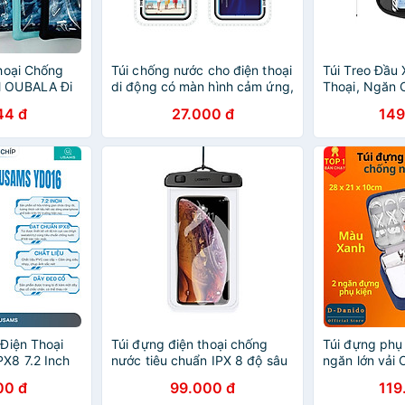
hoại Chống
Túi chống nước cho điện thoại
Túi Treo Đầu
 OUBALA Đi
di động có màn hình cảm ứng,
Thoại, Ngăn 
ều Loại Kích
thiết bị lặn, đồ dùng bơi lội, túi
Dụng, Có Cả
44 đ
27.000 đ
149
Samsung -
khí
Nước Tuyệt Đ
khẩu
Điện Thoại
Túi đựng điện thoại chống
Túi đựng phụ 
X8 7.2 Inch
nước tiêu chuẩn IPX 8 độ sâu
ngăn lớn vải 
Chống Nước
10m cho màn hình từ 4 đến
kích thước 2
00 đ
99.000 đ
119
ây Đeo Tháo
6.5 inch UGREEN 60959
chống nước, 