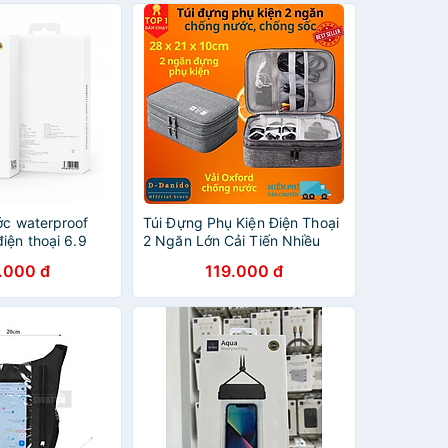
ớc waterproof
Túi Đựng Phụ Kiện Điện Thoại
iện thoại 6.9
2 Ngăn Lớn Cải Tiến Nhiều
ng chuẩn chống
Ngăn Chống Nước, Chống
.000 đ
119.000 đ
ệu WIWU
Sốc - Hàng Chính Hãng D
Danido