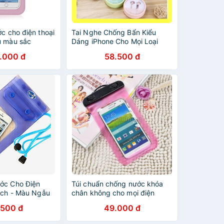
c cho điện thoại
Tai Nghe Chống Bẩn Kiểu
u màu sắc
Dáng iPhone Cho Mọi Loại
Điện Thoại - Beetech vn
.000 đ
58.500 đ
ớc Cho Điện
Túi chuẩn chống nước khóa
Lịch - Màu Ngẫu
chân không cho mọi điện
en NL-3138
thoại dưới 5.7 inch (Màu
.500 đ
49.000 đ
hồng) - H_Shop_VN