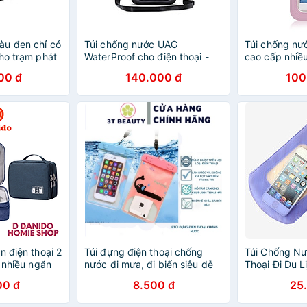
u đen chỉ có
Túi chống nước UAG
Túi chống nướ
ho trạm phát
WaterProof cho điện thoại -
cao cấp nhiề
owerRoam
Hàng Chính Hãng
00 đ
140.000 đ
100
cao cấp
trạm sạc
 - Hàng
n điện thoại 2
Túi đựng điện thoại chống
Túi Chống Nư
n nhiều ngăn
nước đi mưa, đi biển siêu dễ
Thoại Đi Du 
ng sốc - Túi
thươg 3T BEAUTY
Nhiên Millik
00 đ
8.500 đ
25
 kiện điện
bảng cao cấp