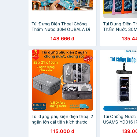
Túi Đựng Điện Thoại Chống
Túi Đựng Điện T
Thấm Nước 30M OUBALA Đi
Thấm Nước 30M
Bơi Biển Lặn Nhiều Loại Kích
Bơi Biển Lặn Nhi
148.666 đ
135.4
Thước Iphone, Samsung -
Thước Iphone, 
hàng chính hãng
hàng chính hãng
Túi đựng phụ kiện điện thoại 2
Túi Chống Nước 
ngăn lớn cải tiến kích thước
USAMS YD016 IP
27cm nhiều ngăn chống nước,
Đi Biển, Đi Bơi 
115.000 đ
139.0
chống sốc - Hàng chính hãng
Tuyệt Đối, Có D