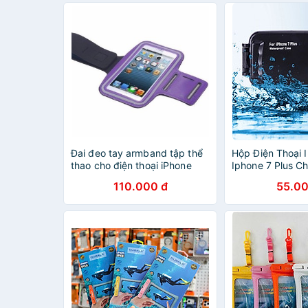
chính hãng D Da
Đai đeo tay armband tập thể
Hộp Điện Thoại I
thao cho điện thoại iPhone
Iphone 7 Plus C
Samsung Lumia 5.5 inch (Tím)
Phim Dưới Nước
110.000 đ
55.00
- H_Shop_VN