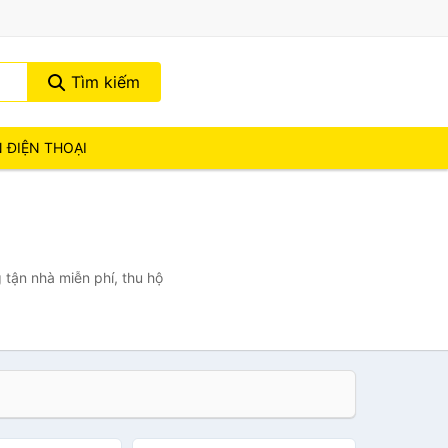
Tìm kiếm
N ĐIỆN THOẠI
 tận nhà miễn phí, thu hộ