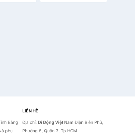
ãng D Danido
959OL60959PK Hàng chính
hãng
LIÊN HỆ
Tính Bảng
Địa chỉ:
Di Động Việt Nam
Điện Biên Phủ,
 và phụ
Phường 6, Quận 3, Tp.HCM