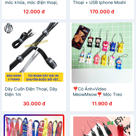
móc khóa, móc điện thoại,
Thoại + USB Iphone Moshi
móc balô
Moshi - Hình Cún - Màu
12.000 đ
170.000 đ
Xanh - Moshi Moshi
Dây Cuốn Điện Thoại, Dây
❣️Có Ảnh+Video
Điện 1m
MeowMeow❣️ Móc Treo
Kiêm Giá Đỡ Điện Thoại
30.000 đ
11.900 đ
Cute- Giá Đỡ Điện Thoại-
Móc Điện Thoại