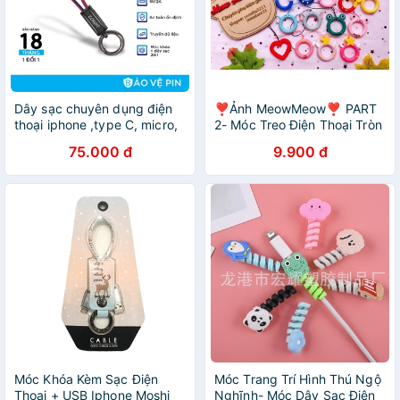
Dây sạc chuyên dụng điện
❣️Ảnh MeowMeow❣️ PART
thoại iphone ,type C, micro,
2- Móc Treo Điện Thoại Tròn
cáp sạc truyền dữ liệu ( móc
- Móc Điện Thoại - Móc
75.000 đ
9.900 đ
khóa) COLLENLIFE
Khóa Điện Thoại - Dây Treo
Điện Thoại❣️
Móc Khóa Kèm Sạc Điện
Móc Trang Trí Hình Thú Ngộ
Thoại + USB Iphone Moshi
Nghĩnh- Móc Dây Sạc Điện