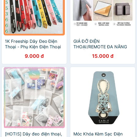
1K Freeship Dây Đeo Điện
GIÁ ĐỠ ĐIỆN
Thoại - Phụ Kiện Điện Thoại
THOẠI/REMOTE ĐA NĂNG
1999
CÓ KHE CẮM LUỒN SẠC
9.000 đ
15.000 đ
TIỆN ÍCH 4.7
[HOTIS] Dây đeo điện thoại,
Móc Khóa Kèm Sạc Điện