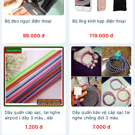
Bộ đeo ngực điện thoại
Bộ ống kính kẹp điện thoại
99.000 đ
119.000 đ
Dây quấn cáp sạc, tai nghe
Dây quấn bảo vệ cáp sạc tai
airpod ( dây 3 màu , dài
nghe chống đứt 3 màu
50cm )
140cm
1.200 đ
7.000 đ