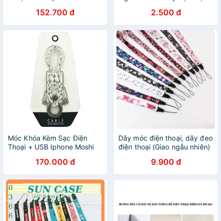
Moshi - Hình Nai - Màu Hồng
Thoại, Máy Tính
152.700 đ
2.500 đ
Móc Khóa Kèm Sạc Điện
Dây móc điện thoại, dây đeo
Thoại + USB Iphone Moshi
điện thoại (Giao ngẫu nhiên)
Moshi - Xương Rồng - Màu
170.000 đ
9.900 đ
Trắng