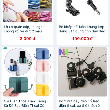
Lò xo quấn cáp, tai nghe
Bộ khớp nối luôn khung kẹp
chống rối và đứt 2 màu
dạng vặn dùng cho dây đeo
điện thoại trước ngực
3.000 đ
100.000 đ
Giá Điện Thoại Dán Tường ,
Bộ 2 nút dây đeo cổ treo
Kệ Để Sạc Điện Thoại Có
điện thoại, có thể tháo rời,
Móc Treo Nhựa ABS Cao
dùng trong in ấn