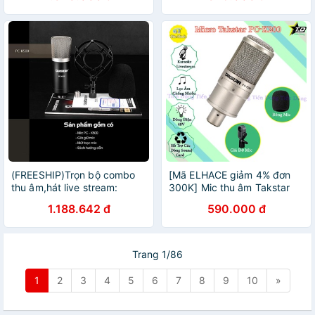
Dàng Sử Dụng.Bảo Hành 12
Tháng
(FREESHIP)Trọn bộ combo
[Mã ELHACE giảm 4% đơn
thu âm,hát live stream:
300K] Mic thu âm Takstar
SOUNDCARD ICON NANO,
PC K200 dùng để cho live
1.188.642 đ
590.000 đ
MIC TAKSTAR PC-K500 và
stream- Bộ livestream PC-
TAI NGHE TS-2260
k200
Trang 1/86
1
2
3
4
5
6
7
8
9
10
»