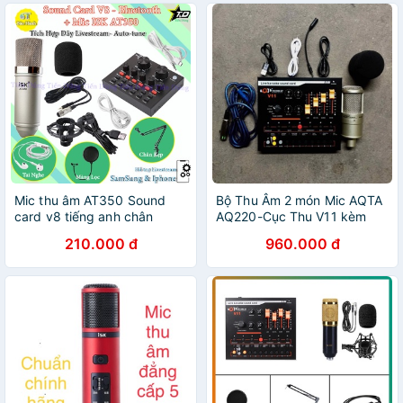
Mic thu âm AT350 Sound
Bộ Thu Âm 2 món Mic AQTA
card v8 tiếng anh chân
AQ220-Cục Thu V11 kèm
màng tai nghe- bộ live
dây live lấy nhạc bh 6 tháng
210.000 đ
960.000 đ
stream V8 có auto-tune
- 301