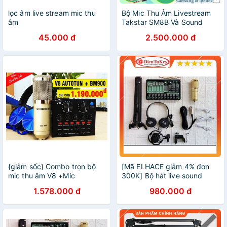
lọc âm live stream mic thu
Bộ Mic Thu Âm Livestream
âm
Takstar SM8B Và Sound
Card Focusrite Scarlett Solo
45.000 đ
2.500.000 đ
Gen 3 Chân Đế dây live
stream Dây Mic 3m
{giảm sốc} Combo trọn bộ
[Mã ELHACE giảm 4% đơn
mic thu âm V8 +Mic
300K] Bộ hát live sound
BM900,chân kẹp,màng
card H9 Pro 2021 và mic
1.578.000 đ
980.000 đ
lọc,dây live (Tặng kèm tai
BM900 tặng kẹp mic và tai
nghe cao cấp )
nghe