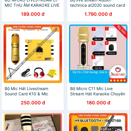
MIC THU ÂM KARAOKE LIVE
technica at2020 sound card
STREAM 3 IN 1
icon upod pro chân dây
189.000 đ
1.790.000 đ
livestream dây mic 3m- bộ
mic thu âm at2020 full
Bộ Mic Hát Livestream
Bộ Micro C11️️️ Mic Live
Sound Card K10 & Mic
Stream️️ Hát Karaoke Chuyên
BM900 Hàng Loại 1 .
Nghiệp Mới ️ Đầy Đủ Phụ
250.000 đ
180.000 đ
Chuyên Livestream , Thu Âm
Kiện Tai Nghe, Cáp Sạc, Dây
, Live Bigo , Tiktok
Live,...