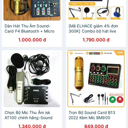
Dàn Hát Thu Âm Sound-
[Mã ELHACE giảm 4% đơn
Card F4 Bluetooth + Micro
300K] Combo bộ hát live
BM900 Live Stream Oneline
mic PC K320, Mixer F4 có
1.000.000 đ
1.790.000 đ
Tại Nhà Bộ Combo Mic
luetooth, phụ kiện đầy đủ
Livestream Hát Karaoke
Chọn Bộ Mic Thu Âm isk
Trọn Bộ Sound Card B13
AT100 chính hãng-Sound
2022 Kèm Mic BM900
card xox k10 kèm dây live 3
.Chuyên Livestream,
1.340.000 đ
849.000 đ
màu bh 3 thá
Karaoke,Live Tiktok... Dễ