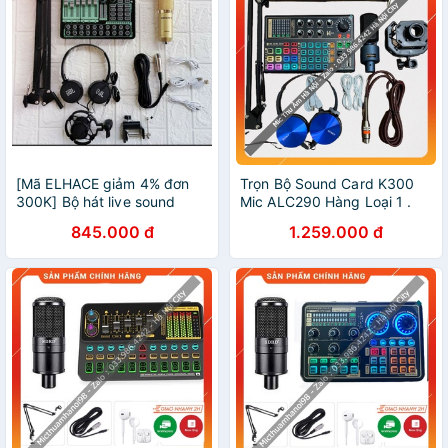
[Mã ELHACE giảm 4% đơn
Trọn Bộ Sound Card K300
300K] Bộ hát live sound
Mic ALC290 Hàng Loại 1 .
card H9 Pro 2021 và mic
Chuyên Dùng Livestream ,
845.000 đ
1.259.000 đ
BM900 tặng kẹp mic và tai
Thu Âm , Live Bigo , Tiktok
nghe