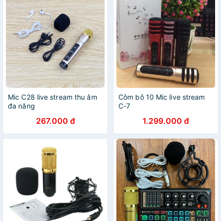
Mic C28 live stream thu âm
Côm bô 10 Mic live stream
đa năng
C-7
267.000 đ
1.299.000 đ