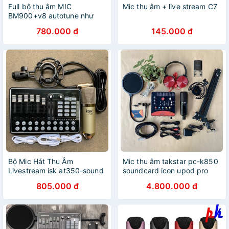
Full bộ thu âm MIC
Mic thu âm + live stream C7
BM900+v8 autotune như
hình bao giá 780k/bộ, thu
780.000 đ
145.000 đ
âm-live stream chuyên
nghiệp
Bộ Mic Hát Thu Âm
Mic thu âm takstar pc-k850
Livestream isk at350-sound
soundcard icon upod pro
card h9 và dây live+lấy
chân đế livestream ma2 dây
805.000 đ
4.800.000 đ
nhạc
mic 3m- bộ live stream đầy
đủ