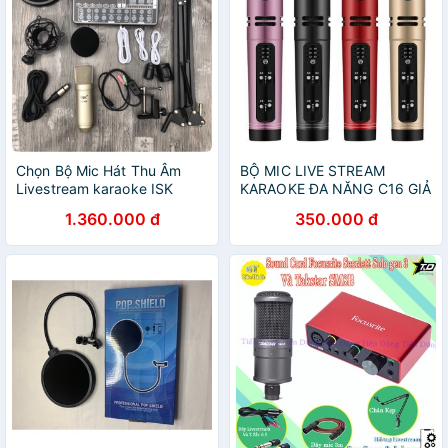
Chọn Bộ Mic Hát Thu Âm
BỘ MIC LIVE STREAM
Livestream karaoke ISK
KARAOKE ĐA NĂNG C16 GIẢ
AT100-Sound card H9 tặng
GIỌNG ĐỦ DÂY KẾT NỐI
1.360.000 đ
350.000 đ
dây chuyên live
TẶNG TAI PHONE