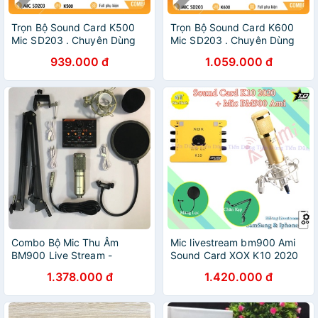
Trọn Bộ Sound Card K500
Trọn Bộ Sound Card K600
Mic SD203 . Chuyên Dùng
Mic SD203 . Chuyên Dùng
Livestream , Thu Âm , Live
Livestream , Thu Âm , Live
939.000 đ
1.059.000 đ
Bigo . Bảo Hành 12 Tháng
Bigo . Bảo Hành 12 Tháng
Combo Bộ Mic Thu Âm
Mic livestream bm900 Ami
BM900 Live Stream -
Sound Card XOX K10 2020
Karaoke Sound card V9-dây
chân màng đã có dây live
1.378.000 đ
1.420.000 đ
livetream-màng lọc -chân
stream- Bộ mic thu âm
kẹp
sound card k10 2020