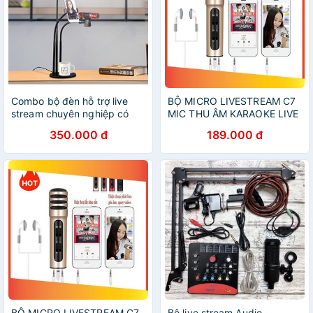
Combo bộ đèn hỗ trợ live
BỘ MICRO LIVESTREAM C7
stream chuyên nghiệp có
MIC THU ÂM KARAOKE LIVE
kèm theo micro- Bộ mic thu
STREAM 3 IN 1
350.000 đ
189.000 đ
âm tiên lợi dễ dàng live
stream
BỘ MICRO LIVESTREAM C7
Bộ live stream Audio-