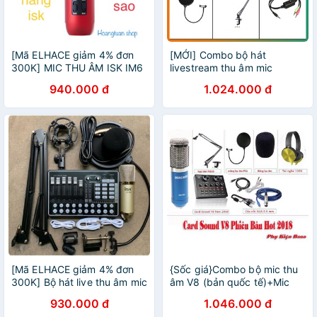
[Mã ELHACE giảm 4% đơn
[MỚI] Combo bộ hát
300K] MIC THU ÂM ISK IM6
livestream thu âm mic
BỘ ĐỦ LIVE STREAM TẶNG
BM800 , soundcard V11
940.000 đ
1.024.000 đ
TAI NGHE ISK K1
,chân kẹp, màng lọc,dây live
đủ bộHát karaoke
[Mã ELHACE giảm 4% đơn
{Sốc giá}Combo bộ mic thu
300K] Bộ hát live thu âm mic
âm V8 (bản quốc tế)+Mic
AT350 Sound card H9 (Kèm
BM900+Chân kẹp+màng
930.000 đ
1.046.000 đ
đủ phụ kiện)
lọc+dây live 3 đầu (Tặng