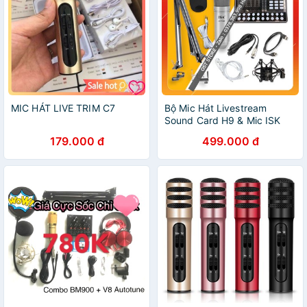
MIC HÁT LIVE TRIM C7
Bộ Mic Hát Livestream
Sound Card H9 & Mic ISK
AT100 Hàng Loại 1 . Chuyên
179.000 đ
499.000 đ
Livestream , Thu Âm , Live
Bigo , Tiktok