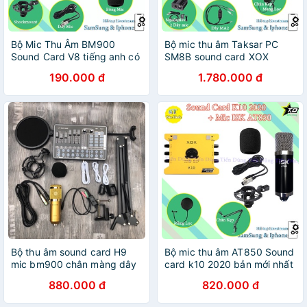
Bộ Mic Thu Âm BM900
Bộ mic thu âm Taksar PC
Sound Card V8 tiếng anh có
SM8B sound card XOX
auto-tune có Bluetooth - Bộ
KS108 chân màng MA2
190.000 đ
1.780.000 đ
live stream là đã có thể thu
nguồn 48V 2 dây canon- Bộ
âm livestream
live stream sound card
ks108
Bộ thu âm sound card H9
Bộ mic thu âm AT850 Sound
mic bm900 chân màng dây
card k10 2020 bản mới nhất
live stream MA2 - bộ
dòng XOX chân màng - Bộ
880.000 đ
820.000 đ
livestream bm900 đầy đủ
livestream đầy đủ đã kèm
sound card k9 có autu-tune
dây live stream