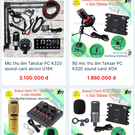
Mic thu âm Takstar PC K320
Bộ mic thu âm Taksar PC
sound card alcron U16K
K320 sound card XOX
MK3 chân đế dây livestream
KS108 chân màng MA2
3.100.000 đ
1.860.000 đ
MA2 dây mic 3m- Bộ live
nguồn 48V 2 dây canon- Bộ
stream k320 đầu đủ
live stream sound card
ks108