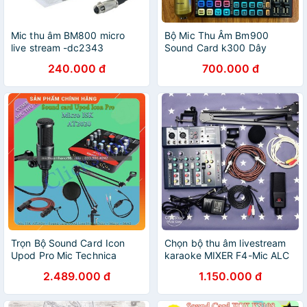
Mic thu âm BM800 micro
Bộ Mic Thu Âm Bm900
live stream -dc2343
Sound Card k300 Dây
Livestream Chế - Trọn Bộ
240.000 đ
700.000 đ
Thu Âm Sound Card k300
Hỗ Trợ Auto tune Bluetooth -
live
Trọn Bộ Sound Card Icon
Chọn bộ thu âm livestream
Upod Pro Mic Technica
karaoke MIXER F4-Mic ALC
AT2020 . Chuyên Livestream
280 kèm phụ kiện dây live
2.489.000 đ
1.150.000 đ
Chuyên Nghiệp , Thu Giọng
chế bảo hà
Đọc , Live Bigo