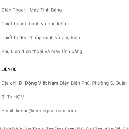
Điện Thoại - Máy Tính Bảng
Thiết bị âm thanh và phụ kiện
Thiết bị đeo thông minh và phụ kiện
Phụ kiện điện thoại và máy tính bảng
LIÊN HỆ
Địa chỉ:
Di Động Việt Nam
Điện Biên Phủ, Phường 6, Quận
3, Tp.HCM
Email: lienhe@didongvietnam.com
Liên kết hữu ích:
Tỷ giá
,
The Face Shop 360
,
Giá Vàng
,
Web Giá
,
Giá