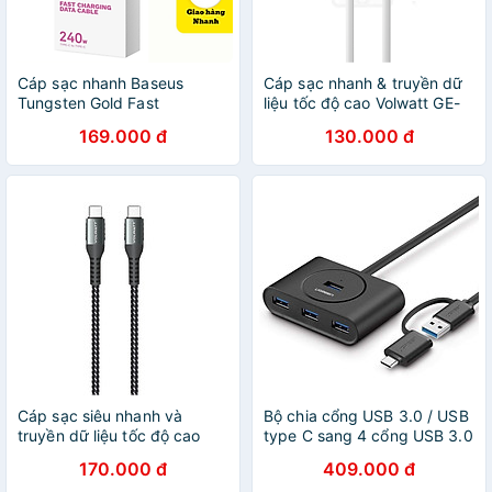
Cáp sạc nhanh Baseus
Cáp sạc nhanh & truyền dữ
Tungsten Gold Fast
liệu tốc độ cao Volwatt GE-
Charging Data Cable Type-
A021-CC 60W Type-C to
169.000 đ
130.000 đ
C to Type-C CAWJ PD
Type-C Cable - Hàng Chính
240W- Hàng chính hãng
Hãng
Cáp sạc siêu nhanh và
Bộ chia cổng USB 3.0 / USB
truyền dữ liệu tốc độ cao
type C sang 4 cổng USB 3.0
Volwatt GE-031-CC 240W
dài 1m UGREEN 40850 -
170.000 đ
409.000 đ
Type-C to Type-C Cable -
Hàng chính hãng