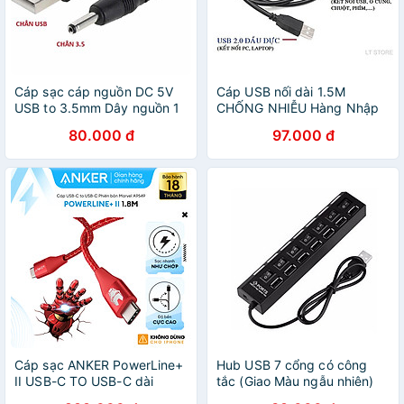
Cáp sạc cáp nguồn DC 5V
Cáp USB nối dài 1.5M
USB to 3.5mm Dây nguồn 1
CHỐNG NHIỄU Hàng Nhập
đầu USB ra đầu tròn cỡ
Khẩu
80.000 đ
97.000 đ
trung 3.5mm - Hàng Nhập
Khẩu
Cáp sạc ANKER PowerLine+
Hub USB 7 cổng có công
II USB-C TO USB-C dài
tắc (Giao Màu ngẫu nhiên)
1.8M- A9549 - Hỗ trợ sạc