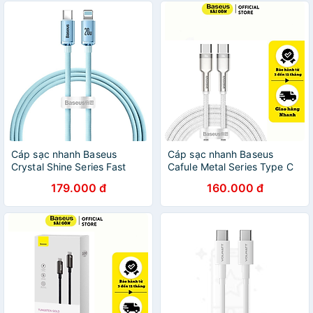
Cáp sạc nhanh Baseus
Cáp sạc nhanh Baseus
Crystal Shine Series Fast
Cafule Metal Series Type C
Charging Data Cable Type C
to Type C 100W CATJK
179.000 đ
160.000 đ
to IP CAJY 20W - Hàng
(Fast charge & Data Cable)-
chính hãng
Hàng chính hãng