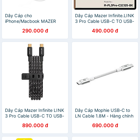
Dây Cáp cho
Dây Cáp Mazer Infinite.LINK
iPhone/Macbook MAZER
3 Pro Cable USB-C TO USB-
Infinite.LINK 3 PD60W USB-
C hỗ trợ sạc cho thiết bị lên
290.000 đ
490.000 đ
C to USB-C 2M cable - Hàng
tới 100W Hàng Chính Hãngh
Chính Hãng
Dây Cáp Mazer Infinite LINK
Dây Cáp Mophie USB-C to
3 Pro Cable USB-C TO USB-
LN Cable 1.8M - Hàng chính
C HDMI4K/60Hz USB-C TO
hãng
890.000 đ
690.000 đ
USB-C,dành cho Sạc và
đồng bộ hóa điện thoại
Hàng Chính Hãng