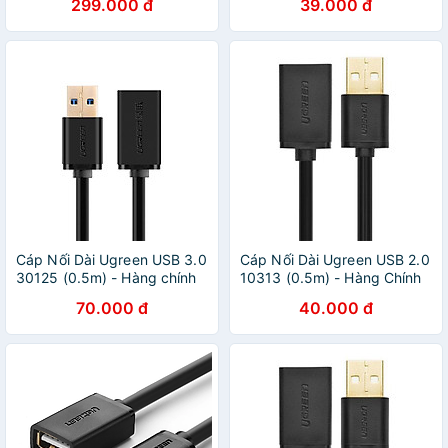
299.000 đ
39.000 đ
nhanh thông qua củ sạc PD
hoặc PiQ 3.0
Cáp Nối Dài Ugreen USB 3.0
Cáp Nối Dài Ugreen USB 2.0
30125 (0.5m) - Hàng chính
10313 (0.5m) - Hàng Chính
hãng
Hãng
70.000 đ
40.000 đ