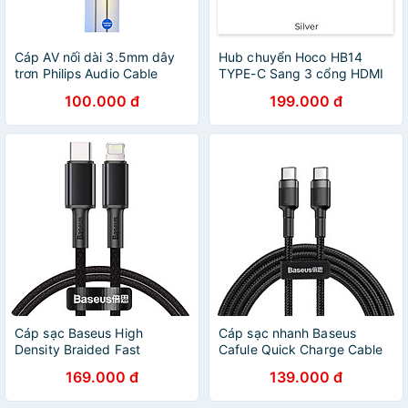
Cáp AV nối dài 3.5mm dây
Hub chuyển Hoco HB14
trơn Philips Audio Cable
TYPE-C Sang 3 cổng HDMI
SWA4231 - Hàng chính hãng
và USB 3.0 và TYPE-C.
100.000 đ
199.000 đ
Cáp sạc Baseus High
Cáp sạc nhanh Baseus
Density Braided Fast
Cafule Quick Charge Cable
Charging Data Cable
Type-C to Type-C PD 60W
169.000 đ
139.000 đ
CATLGD 20W Type C to IP-
CATKLKF-G91- hàng chính
hàng chính hãng
hãng