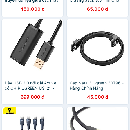
truyền dữ liệu giữa các máy
C Sang Jack 3.5 mm Cho
tính dài
Tai Nghe
450.000 đ
65.000 đ
Dây USB 2.0 nối dài Active
Cáp Sata 3 Ugreen 30796 -
có CHIP UGREEN US121 -
Hàng Chính Hãng
Hàng chính hãng
699.000 đ
45.000 đ