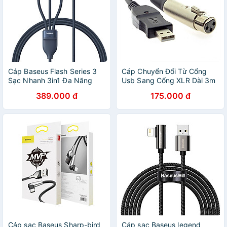
Cáp Baseus Flash Series 3
Cáp Chuyển Đổi Từ Cổng
Sạc Nhanh 3in1 Đa Năng
Usb Sang Cổng XLR Dài 3m
100W ( Type-C to 3* Type-
- Hàng Nhập Khẩu
389.000 đ
175.000 đ
C ) dài 1.5M- Hàng Chính
Hãng
Cáp sạc Baseus Sharp-bird
Cáp sạc Baseus legend