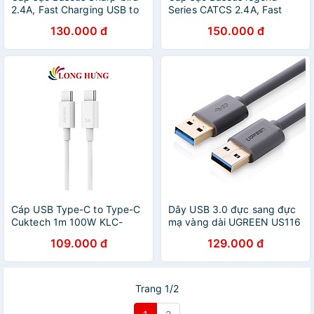
2.4A, Fast Charging USB to
Series CATCS 2.4A, Fast
TYPE C - Hàng Chính Hãng
Charging USB to IP - Hàng
130.000 đ
150.000 đ
Chính Hãng
Cáp USB Type-C to Type-C
Dây USB 3.0 đực sang đực
Cuktech 1m 100W KLC-
mạ vàng dài UGREEN US116
5499 - Hàng chính hãng
(Đen) - Hàng chính hãng
109.000 đ
129.000 đ
Trang 1/2