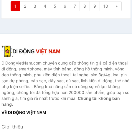
1
2
3
4
5
6
7
8
9
10
»
DiDongVietNam.com chuyên cung cấp thông tin giá cả điện thoại
di động, smartphone, máy tính bảng, đồng hồ thông minh, vòng
đeo thông minh, phụ kiện điện thoại, tai nghe, sim 3g/4g, loa, pin
sạc dự phòng, cáp sạc, dây sạc, củ sạc, linh kiện di động, thẻ nhớ,
phụ kiện selfie... Bằng khả năng sẵn có cùng sự nỗ lực không
ngừng, chúng tôi đã tổng hợp hơn 200000 sản phẩm, giúp bạn so
sánh giá, tìm giá rẻ nhất trước khi mua.
Chúng tôi không bán
hàng.
VỀ DI ĐỘNG VIỆT NAM
Giới thiệu