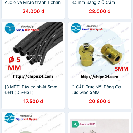
Audio và Micro thành 1 chân
3.5mm Sang 2 Ổ Cắm
cho máy tính PC loại tốt
3.5mm
24.000 đ
28.000 đ
[3 MÉT] Dây co nhiệt 5mm
[1 CÁI] Trục Nối Động Cơ
ĐEN (D5-HST)
Lục Giác 5MM
17.500 đ
20.800 đ