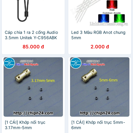
Cáp chia 1 ra 2 cổng Audio
Led 3 Màu RGB Anot chung
3.5mm Unitek Y-C956ABK
5mm
85.000 đ
2.000 đ
[1 CÁI] Khớp nối trục
[1 CÁI] Khớp nối trục 5mm-
3.17mm-5mm
6mm