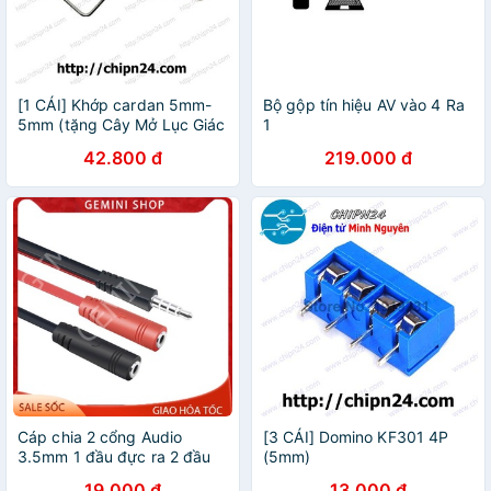
[1 CÁI] Khớp cardan 5mm-
Bộ gộp tín hiệu AV vào 4 Ra
5mm (tặng Cây Mở Lục Giác
1
M4)
42.800 đ
219.000 đ
Cáp chia 2 cổng Audio
[3 CÁI] Domino KF301 4P
3.5mm 1 đầu đực ra 2 đầu
(5mm)
cái dây 2 in 1
19.000 đ
13.000 đ