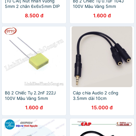
[10 CÁI] Nút nhấn vuông
Bộ 2 Chiếc Tụ 0.1uF 104J
5mm 2 chân 6x6x5mm DIP
100V Màu Vàng 5mm
8.500 đ
1.600 đ
Bộ 2 Chiếc Tụ 2.2nF 222J
Cáp chia Audio 2 cổng
100V Màu Vàng 5mm
3.5mm dài 10cm
1.600 đ
15.000 đ