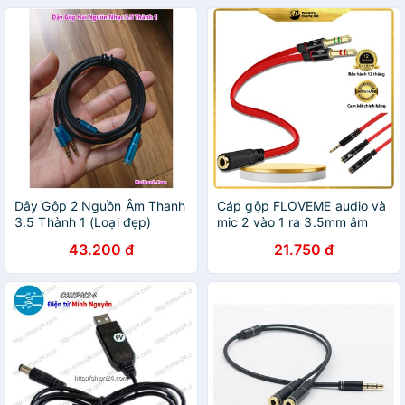
Dây Gộp 2 Nguồn Âm Thanh
Cáp gộp FLOVEME audio và
3.5 Thành 1 (Loại đẹp)
mic 2 vào 1 ra 3.5mm âm
(cáp chuyển tai nghe điện
43.200 đ
21.750 đ
thoại cho máy tính PC)