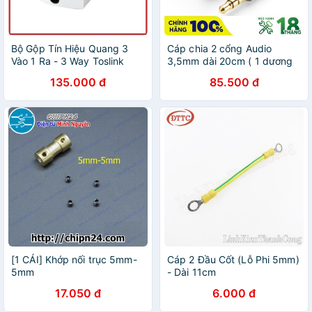
Bộ Gộp Tín Hiệu Quang 3
Cáp chia 2 cổng Audio
Vào 1 Ra - 3 Way Toslink
3,5mm dài 20cm ( 1 dương
Switch
sang 2 âm ) chính hãng
135.000 đ
85.500 đ
Ugreen 10532 cao cấp
[1 CÁI] Khớp nối trục 5mm-
Cáp 2 Đầu Cốt (Lỗ Phi 5mm)
5mm
- Dài 11cm
17.050 đ
6.000 đ