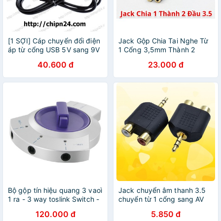
[1 SỢI] Cáp chuyển đổi điện
Jack Gộp Chia Tai Nghe Từ
áp từ cổng USB 5V sang 9V
1 Cổng 3,5mm Thành 2
Cổng 3,5mm 1 CHÂN AUDIO
40.600 đ
23.000 đ
VÀ 1 CHÂN MICRO mic Loại
Đẹp (Dài 30 Cm)
Bộ gộp tín hiệu quang 3 vaoì
Jack chuyển âm thanh 3.5
1 ra - 3 way toslink Switch -
chuyển từ 1 cổng sang AV
Digital optical Switcher 3 in
bông sen âm 2 cổng
120.000 đ
5.850 đ
1 out