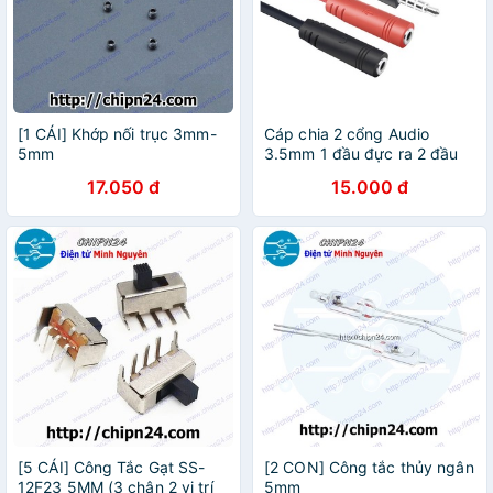
[1 CÁI] Khớp nối trục 3mm-
Cáp chia 2 cổng Audio
5mm
3.5mm 1 đầu đực ra 2 đầu
cái dây 2 in 1 DL TECH
17.050 đ
15.000 đ
[5 CÁI] Công Tắc Gạt SS-
[2 CON] Công tắc thủy ngân
12F23 5MM (3 chân 2 vị trí
5mm