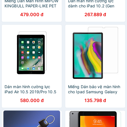
Miếng Dán Màn Hình MIPOW
Dán màn hình cường lực
KINGBULL PAPER-LIKE PET
dành cho iPad 10.2 (Gen
FILM Dành Cho iPad Series -
7th) Nillkin Amazing H+ -
479.000 đ
267.889 đ
Hàng Chính Hãng
hàng nhập khẩu
Dán màn hình cường lực
Miếng Dán bảo vệ màn hình
iPad Air 10.5 2019/Pro 10.5
cho Ipad Samsung Galaxy
JCPAL iClara 9H - hàng
Tab S5E T725 (2019) - Hàng
580.000 đ
135.798 đ
chính hãng
Chính Hãng