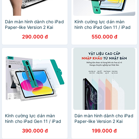
Dán màn hình dành cho iPad
Kính cường lực dán màn
Paper-like Version 2 Kai
hình cho iPad Gen 11 / iPad
chống vân tay cho cảm giác
Gen 10 2025/2022 ESR
290.000 đ
550.000 đ
vẽ như trên giấy - Hàng
UltraFit Classic Screen
Chính Hãng - iPad Pro 12.9
Protector - Hàng Chính
inch FaceID 2018 - 2020 -
Hãng
2021
Kính cường lực dán màn
Dán màn hình dành cho iPad
hình cho iPad Gen 11 / iPad
Paper-like Version 2 Kai
Gen 10 2025/2022 ESR
chống vân tay cho cảm giác
390.000 đ
199.000 đ
Tempered Glass Screen
vẽ như trên giấy - Hàng
Protector - Hàng Chính
Chính Hãng - iPad Gen 10