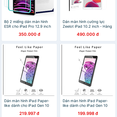
Bộ 2 miếng dán màn hình
Dán màn hình cường lực
ESR cho iPad Pro 12.9 inch
Zeelot iPad 10.2 inch - Hàng
(2022/2021/2020/2018, thế
chính hãng
350.000 đ
490.000 đ
hệ 6/5/4/3), Kính cường lực
có khung căn chỉnh - Hàng
Chính Hãng
Dán màn hình iPad Paper-
Dán màn hình iPad Paper-
like dành cho iPad Gen 10
like dành cho iPad Gen 10
10.9inch 2022 hiệu Wiwu
10.9inch 2022 hiệu Wiwu
219.997 đ
199.998 đ
chống vân tay cho cảm giác
chống vân tay cho cảm giác