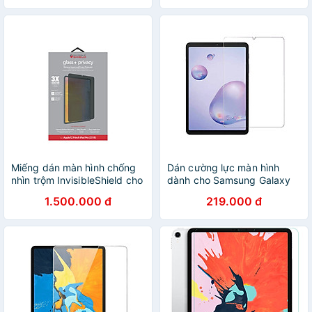
vẽ như trên giấy - Hàng
vẽ như trên giấy - Hàng
Chính Hãng
chính hãng
Miếng dán màn hình chống
Dán cường lực màn hình
nhìn trộm InvisibleShield cho
dành cho Samsung Galaxy
iPad - Hàng Chính Hãng
Tab A 8.4 2020 GOR - Hàng
1.500.000 đ
219.000 đ
Nhập Khẩu