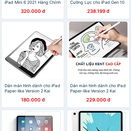
iPad Mini 6 2021 Hàng Chính
Cường Lực cho iPad Gen 10
Hãng WiWU chống vân tay
10.9inch 2022 Thương Hiệu
320.000 đ
238.199 đ
Nillkin Amazing H+ (Mỏng
0.2 mm Vát cạnh 2.5D) -
Hàng Nhập Khẩu
Dán màn hình dành cho iPad
Dán màn hình dành cho iPad
Paper-like Version 2 Kai
Paper-like Version 2 Kai
chống vân tay cho cảm giác
chống vân tay cho cảm giác
180.000 đ
229.000 đ
vẽ như trên giấy - Hàng
vẽ như trên giấy - Hàng
Chính Hãng
Chính Hãng