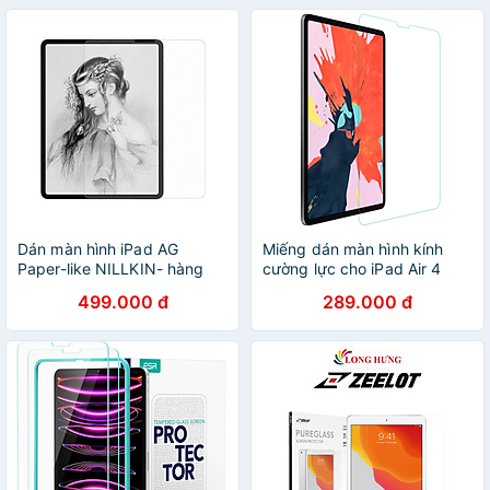
Hãng
2022 10.9 inch
Dán màn hình iPad AG
Miếng dán màn hình kính
Paper-like NILLKIN- hàng
cường lực cho iPad Air 4
chính hãng
2020 (10.9 inch) / iPad Pro
499.000 đ
289.000 đ
11 2021 Chip M1 / iPad Pro
11 2020 / iPad Pro 11 2018
hiệu Mercury H+ Pro (mỏng
0.2 mm, vát cạnh 2.5D,
chống trầy, chống va đập -
hàng nhập khẩu