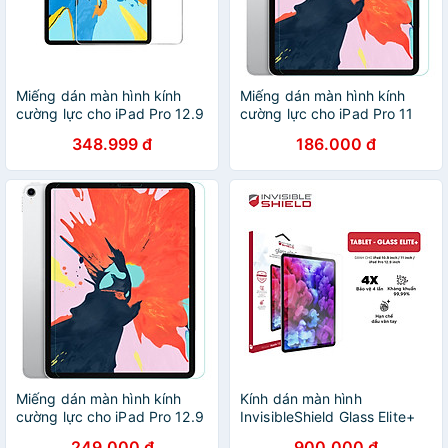
Miếng dán màn hình kính
Miếng dán màn hình kính
cường lực cho iPad Pro 12.9
cường lực cho iPad Pro 11
2020 / iPad Pro 12.9 2018
2020 / iPad Pro 11 2018 hiệu
348.999 đ
186.000 đ
hiệu JCPAL iClara 9H (mỏng
Mercury H+ Pro (mỏng 0.2
0.2 mm, vát cạnh 2.5D,
mm, vát cạnh 2.5D, chống
chống trầy, chống va đập) -
trầy, chống va đập) - Hàng
Hàng chính hãng
chính hãng
Miếng dán màn hình kính
Kính dán màn hình
cường lực cho iPad Pro 12.9
InvisibleShield Glass Elite+
2020 / iPad Pro 12.9 2018
iPad Pro 12.9 inch - Hàng
249.000 đ
900.000 đ