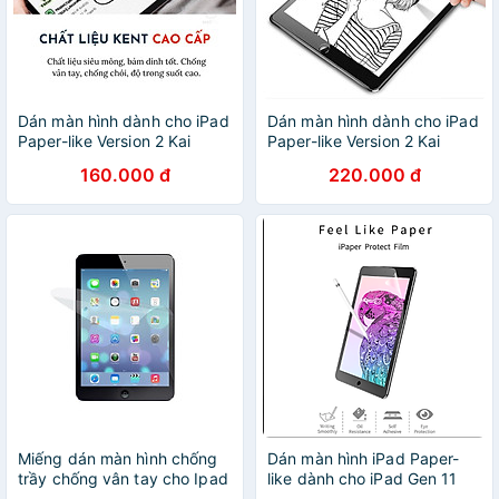
Dán màn hình dành cho iPad
Dán màn hình dành cho iPad
Paper-like Version 2 Kai
Paper-like Version 2 Kai
chống vân tay cho cảm giác
chống vân tay cho cảm giác
160.000 đ
220.000 đ
vẽ như trên giấy - Hàng
vẽ như trên giấy - Hàng
Chính Hãng - iPad Mini 6
Chính Hãng - iPad 10.2 inch
Miếng dán màn hình chống
Dán màn hình iPad Paper-
trầy chống vân tay cho Ipad
like dành cho iPad Gen 11
mini 123/ mini 4/ ipad air/
A16 , Gen 10 10.9inch 2022