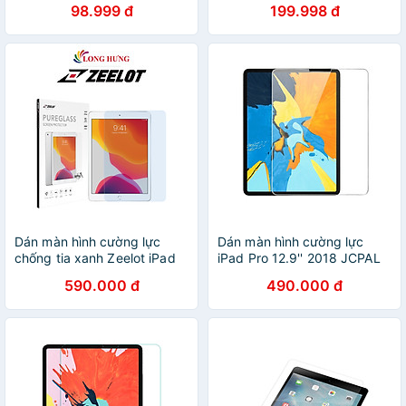
98.999 đ
199.998 đ
ipad air 2/ ipad pro 9.7/ ipad
hiệu Wiwu chống vân tay
pro 10.5/ ipad 11 inch/ ipad
cho cảm giác vẽ như trên
2018/ ipad 2017/ mini 5/ air
giấy - Hàng chính hãng
3 2019 10.5 inch - Hàng
nhập khẩu
Dán màn hình cường lực
Dán màn hình cường lực
chống tia xanh Zeelot iPad
iPad Pro 12.9'' 2018 JCPAL
10.2 inch - Hàng chính hãng
iClara 9H - Hàng chính hãng
590.000 đ
490.000 đ