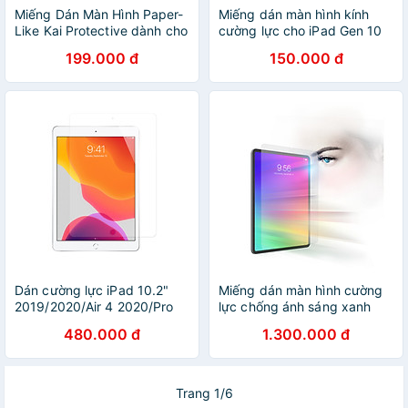
Miếng Dán Màn Hình Paper-
Miếng dán màn hình kính
Like Kai Protective dành cho
cường lực cho iPad Gen 10
iPad Series, Chống Vân Tay_
10.9inch 2022 hiệu Pro Glass
199.000 đ
150.000 đ
Hàng chính hãng
(mỏng 0.2 mm, vát cạnh
2.5D, chống trầy, chống va
đập) - Hàng nhập khẩu
Dán cường lực iPad 10.2"
Miếng dán màn hình cường
2019/2020/Air 4 2020/Pro
lực chống ánh sáng xanh
11" 2018-2021/ Pro 12.9"
bảo vệ mắt InvisibleShield
480.000 đ
1.300.000 đ
2018-2021 MIPOW Kingbull
cho iPad - Hàng Chính Hãng
HD (2.7D) Premium - Hàng
Chính Hãng
Trang 1/6