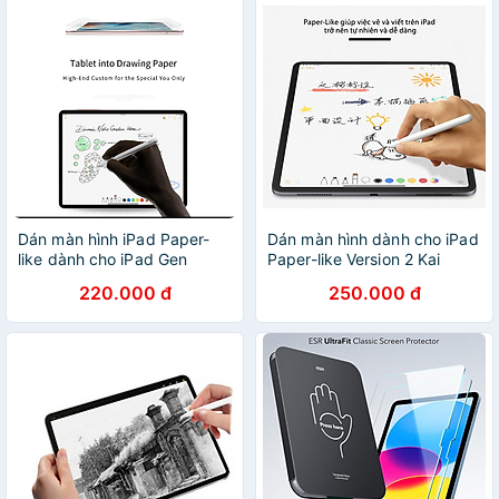
Dán màn hình iPad Paper-
Dán màn hình dành cho iPad
like dành cho iPad Gen
Paper-like Version 2 Kai
7/8/9 10.2inch, Ipad Pro
chống vân tay cho cảm giác
220.000 đ
250.000 đ
11inch 2018/2020/2021/Air
vẽ như trên giấy - Hàng
4/Air 5, iPad Pro 12.9
Chính Hãng - iPad Pro 11
2018/2020/2021, iPad Gen
inch 2018 - 2020 - 2021
10 chống vân tay cho cảm
giác vẽ như trên giấy - Hàng
Chính Hãng