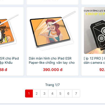
ncil - Hàng
ESR Tempered Glass Screen
2018 hiệu Nil
Protector - Hàng Chính Hãng
Pro - hàng c
SR cho iPad
Dán màn hình cho iPad ESR
[ ip 12 PRO ]
hập Khẩu
Paper-like chống vân tay cho
dán camera c
cảm giác vẽ như trên giấy
inches Kuzoo
88 đ
390.000 đ
92
thật - Hàng Chính Hãng - iPad
chính hãng
12.9 inch FaceID
Trang 1/7
1
2
3
4
5
6
7