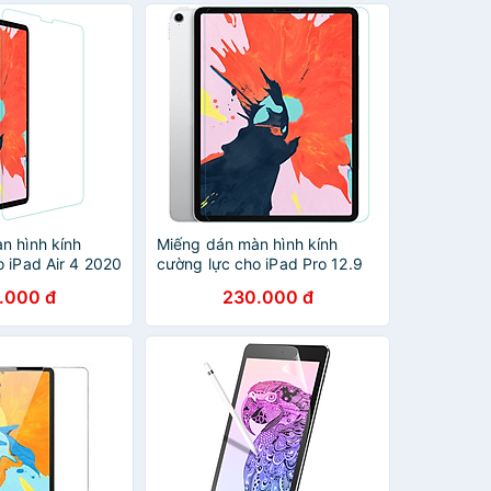
n hình kính
Miếng dán màn hình kính
 iPad Air 4 2020
cường lực cho iPad Pro 12.9
 iPad Pro 11 2021
2020 / iPad Pro 12.9 2018
.000 đ
230.000 đ
d Pro 11 2020 /
hiệu Nillkin Amazing H+ Pro
018 hiệu Mercury
(mỏng 0.2 mm, vát cạnh 2.5D,
 0.2 mm, vát
chống trầy, chống va đập) -
hống trầy, chống
Hàng chính hãng
g nhập khẩu