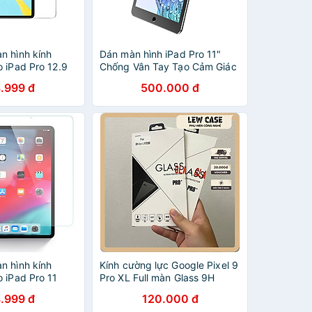
n hình kính
Dán màn hình iPad Pro 11"
 iPad Pro 12.9
Chống Vân Tay Tạo Cảm Giác
ro 12.9 2018
Như Vẽ Trên Giấy WIWU
.999 đ
500.000 đ
Clara 9H (mỏng
IPAPER LIKE PROTECT FILM -
cạnh 2.5D, chống
Hàng chính hãng
a đập) - Hàng
n hình kính
Kính cường lực Google Pixel 9
 iPad Pro 11
Pro XL Full màn Glass 9H
Pad Pro 11 inch
.999 đ
120.000 đ
PAL iClara 9H