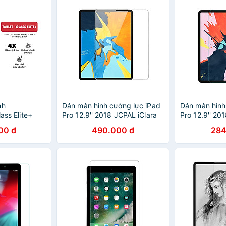
nh
Dán màn hình cường lực iPad
Dán màn hình
lass Elite+
Pro 12.9'' 2018 JCPAL iClara
Pro 12.9'' 201
ch - Hàng
9H - Hàng chính hãng
Amazing H+ -
00 đ
490.000 đ
284
hãng