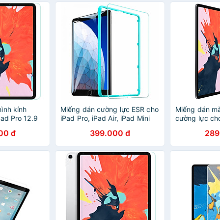
ipad 2017/ mini 5/ air 3 2019
10.5 inch - Hàng nhập khẩu
ình kính
Miếng dán cường lực ESR cho
Miếng dán mà
Pad Pro 12.9
iPad Pro, iPad Air, iPad Mini
cường lực cho
 12.9 2018
(10.9 inch) /
00 đ
399.000 đ
289
 Pro (mỏng
Chip M1 / iPa
h 2.5D, chống
iPad Pro 11 2
đập) - Hàng
H+ Pro (mỏng
cạnh 2.5D, c
va đập - hàn