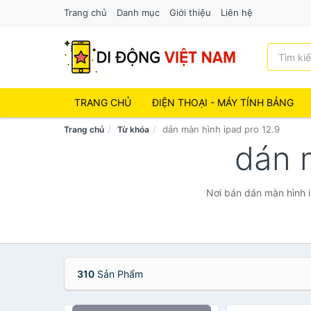
Trang chủ
Danh mục
Giới thiệu
Liên hệ
TRANG CHỦ
ĐIỆN THOẠI - MÁY TÍNH BẢNG
dán màn hình ipad pro 12.9
Trang chủ
Từ khóa
dán 
Nơi bán dán màn hình i
310
Sản Phẩm