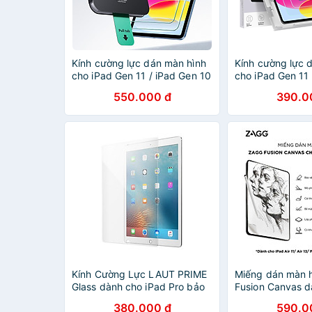
Kính cường lực dán màn hình
Kính cường lực 
cho iPad Gen 11 / iPad Gen 10
cho iPad Gen 11 
2025/2022 ESR UltraFit
2025/2022 ESR
550.000 đ
390.0
Classic Screen Protector -
Glass Screen Pr
Hàng Chính Hãng
Chính Hãng
Kính Cường Lực LAUT PRIME
Miếng dán màn 
Glass dành cho iPad Pro bảo
Fusion Canvas d
vệ màn hình dành cho iPad
2024 Air 11 inch/
380.000 đ
590.0
cao cấp hàng chính hãng
inch/Air 13 inch/