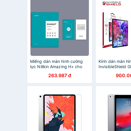
Miếng dán màn hình cường
Kính dán màn hì
lực Nillkin Amazing H+ cho
InvisibleShield G
Apple iPad Pro Gen 9 2021 -
iPad Pro 12.9 in
263.987 đ
900.0
Hàng chính hãng
chính hãng