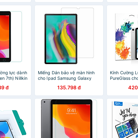
iPad Pro 11 inch 2018 - 2020 -
(mỏng 0.2 mm
2021
chống trầy, c
Hàng chính h
ờng lực dành
Miếng Dán bảo vệ màn hình
Kính Cường L
n 7th) Nillkin
cho Ipad Samsung Galaxy
PureGlass cho
àng nhập
Tab S5E T725 (2019) - Hàng
inch 2018- 20
89 đ
135.798 đ
420
Chính Hãng
12.9 inch 201
4/ Air 5/ Ipad
Gen 9/10- Hà