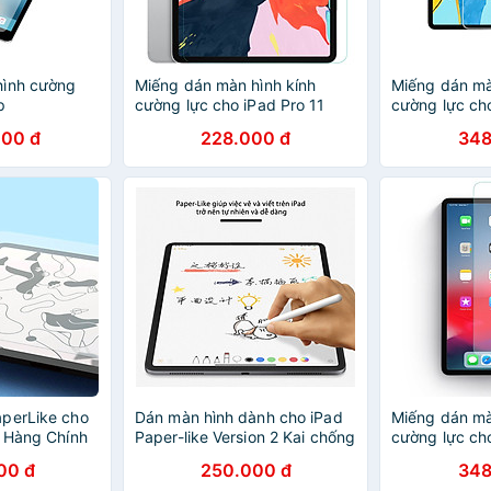
hình cường
Miếng dán màn hình kính
Miếng dán mà
p
cường lực cho iPad Pro 11
cường lực cho
ho iPad -
inch 2020 / iPad Pro 11 inch
2020 / iPad P
000 đ
228.000 đ
348
g
2018 hiệu Nillkin Amazing H+
hiệu JCPAL i
Pro (mỏng 0.2 mm, vát cạnh
0.2 mm, vát 
2.5D, chống trầy, chống va
trầy, chống v
đập) - Hàng chính hãng
chính hãng
perLike cho
Dán màn hình dành cho iPad
Miếng dán mà
1 Hàng Chính
Paper-like Version 2 Kai chống
cường lực cho
g vân tay
vân tay cho cảm giác vẽ như
inch 2020 / i
00 đ
250.000 đ
348
trên giấy - Hàng Chính Hãng -
2018 hiệu JC