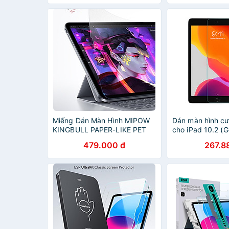
Miếng Dán Màn Hình MIPOW
Dán màn hình cư
KINGBULL PAPER-LIKE PET
cho iPad 10.2 (Ge
FILM Dành Cho iPad Series -
Amazing H+ - h
479.000 đ
267.8
Hàng Chính Hãng
khẩu