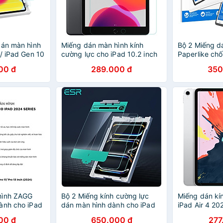
dán màn hình
Miếng dán màn hình kính
Bộ 2 Miếng d
/ iPad Gen 10
cường lực cho iPad 10.2 inch
Paperlike ch
 Tempered
2019 hiệu Nillkin Amazing H-
cho iPad Pro 1
00 đ
289.000 đ
350
otector - Hàng
Pro mỏng 0.2 mm, vát cạnh
4/ Air 5/ Mini
2.5D - Hàng chính hãng
Cho cảm giác 
Loại Thế hệ 
hãng
hình ZAGG
Bộ 2 Miếng kính cường lực
Miếng dán kí
ành cho iPad
dán màn hình dành cho iPad
iPad Air 4 202
 Pro 11
Pro 11/13 inch M4 & iPad Air
iPad Pro 11 2
00 đ
650.000 đ
277
Pro 13 inch hỗ
11/13 inch M2 M3 2025/2024
iPad Pro 11 2