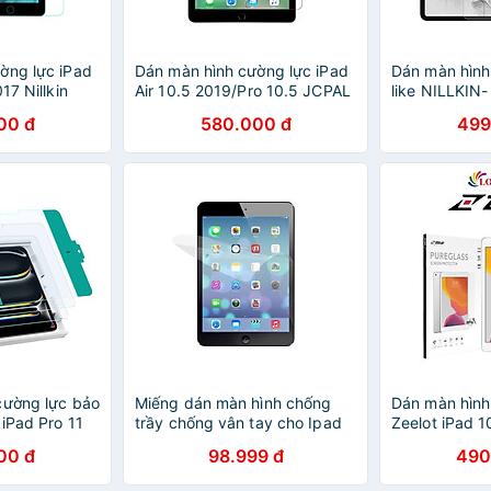
ờng lực iPad
Dán màn hình cường lực iPad
Dán màn hình
17 Nillkin
Air 10.5 2019/Pro 10.5 JCPAL
like NILLKIN-
ng chính
iClara 9H - hàng chính hãng
hãng
00 đ
580.000 đ
499
cường lực bảo
Miếng dán màn hình chống
Dán màn hình
iPad Pro 11
trầy chống vân tay cho Ipad
Zeelot iPad 1
13 inch 2024
mini 123/ mini 4/ ipad air/ ipad
chính hãng
00 đ
98.999 đ
490
lass Screen
air 2/ ipad pro 9.7/ ipad pro
g Chính Hãng
10.5/ ipad 11 inch/ ipad 2018/