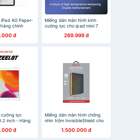
 iPad AG Paper-
Miếng dán màn hình kính
 hàng chính
cường lực cho ipad mini 7
nillkin amazing h+ pro - hàng
.000 đ
269.999 đ
chính hãng
 cường lực
Miếng dán màn hình chống
0.2 inch - Hàng
nhìn trộm InvisibleShield cho
iPad - Hàng Chính Hãng
.000 đ
1.500.000 đ