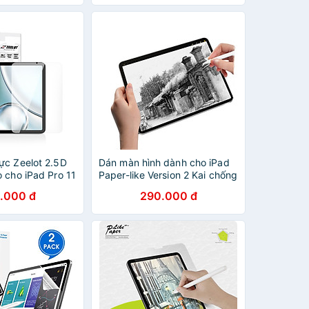
, vát cạnh 2.5D,
hống va đập) -
ãng
ực Zeelot 2.5D
Dán màn hình dành cho iPad
 cho iPad Pro 11
Paper-like Version 2 Kai chống
22/ iPad Pro
vân tay cho cảm giác vẽ như
.000 đ
290.000 đ
8- 2022/ Ipad Air
trên giấy - Hàng Chính Hãng -
 Mini 6/ Ipad
iPad Pro 12.9 inch FaceID
ng Chính Hãng
2018 - 2020 - 2021