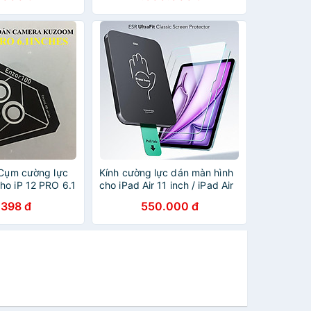
lkin Amazing H+
hính hãng
 Cụm cường lực
Kính cường lực dán màn hình
ho iP 12 PRO 6.1
cho iPad Air 11 inch / iPad Air
m AR _ Hàng
13 inch M2 M3 2025/2024
.398 đ
550.000 đ
ESR UltraFit Classic Screen
Protector - Hàng Chính Hãng