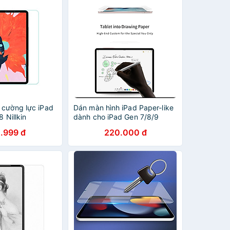
 cường lực iPad
Dán màn hình iPad Paper-like
8 Nillkin
dành cho iPad Gen 7/8/9
 Hàng chính
10.2inch, Ipad Pro 11inch
.999 đ
220.000 đ
2018/2020/2021/Air 4/Air 5,
iPad Pro 12.9
2018/2020/2021, iPad Gen 10
chống vân tay cho cảm giác
vẽ như trên giấy - Hàng Chính
Hãng