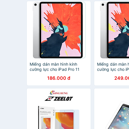
Miếng dán màn hình kính
Miếng dán màn h
cường lực cho iPad Pro 11
cường lực cho i
2020 / iPad Pro 11 2018 hiệu
2020 / iPad Pro
186.000 đ
249.0
Mercury H+ Pro (mỏng 0.2
hiệu Mercury H+
mm, vát cạnh 2.5D, chống
0.2 mm, vát cạn
trầy, chống va đập) - Hàng
trầy, chống va 
chính hãng
nhập khẩu