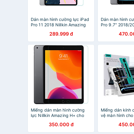
Dán màn hình cường lực iPad
Dán màn hình cư
Pro 11 2018 Nillkin Amazing
Pro 9.7'' 2018/20
H+ - Clear - Hàng chính hãng
Amazing H+ - hà
289.999 đ
470.0
hãng
Miếng dán màn hình cường
Miếng dán kính 
lực Nillkin Amazing H+ cho
vệ màn hình cho 
Apple iPad Pro 10.2 2019 -
inch / iPad Pro 
350.000 đ
450.0
Hàng chính hãng
ESR Tempered-G
Protector - Hàn