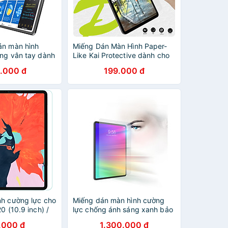
án màn hình
Miếng Dán Màn Hình Paper-
ống vân tay dành
Like Kai Protective dành cho
1/ Pro 12.9/ Air
iPad Series, Chống Vân Tay_
.000 đ
199.000 đ
 5,6/ Ipad 10.2,
Hàng chính hãng
vẽ trên giấy
mới_ Hàng chính
nh cường lực cho
Miếng dán màn hình cường
0 (10.9 inch) /
lực chống ánh sáng xanh bảo
021 Chip M1 /
vệ mắt InvisibleShield cho
.000 đ
1.300.000 đ
020 / iPad Pro 11
iPad - Hàng Chính Hãng