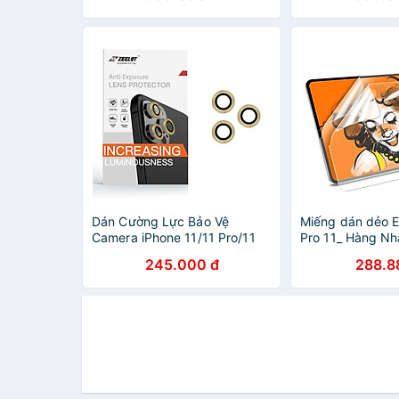
trợ tối ưu cho pe
chính hãng
Dán Cường Lực Bảo Vệ
Miếng dán dẻo E
Camera iPhone 11/11 Pro/11
Pro 11_ Hàng N
Pro Max/12/12 Pro/12 Pro Max
245.000 đ
288.8
Zeelot Titanium Steel Viền
Màu - Hàng Nhập Khẩu