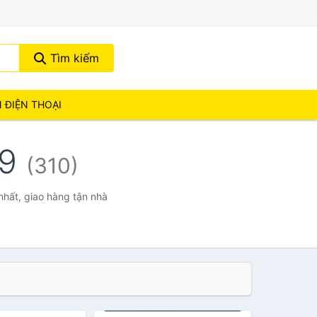
Tìm kiếm
N ĐIỆN THOẠI
.9
(310)
nhất, giao hàng tận nhà