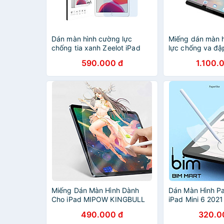
Dán màn hình cường lực
Miếng dán màn 
chống tia xanh Zeelot iPad
lực chống va đậ
10.2 inch - Hàng chính hãng
InvisibleShield c
590.000 đ
1.100.
Hàng Chính Hãn
Miếng Dán Màn Hình Dành
Dán Màn Hình Pa
Cho iPad MIPOW KINGBULL
iPad Mini 6 202
PAPER-LIKE PET FILM - Hàng
Hãng WiWU chốn
490.000 đ
320.0
Chính Hãng