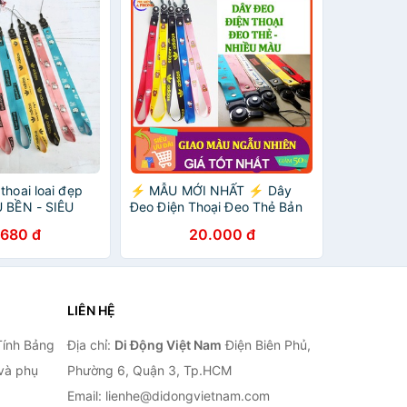
thoai loai đẹp
⚡️ MẪU MỚI NHẤT ⚡️ Dây
U BỀN - SIÊU
Đeo Điện Thoại Đeo Thẻ Bản
To Đẹp - CHỌN MÀU KHÔNG
.680 đ
20.000 đ
CHỌN HÌNH, day deo dien
thoai
LIÊN HỆ
Tính Bảng
Địa chỉ:
Di Động Việt Nam
Điện Biên Phủ,
 và phụ
Phường 6, Quận 3, Tp.HCM
Email: lienhe@didongvietnam.com