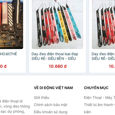
THOẠI\THẺ
Day đeo điện thoai loai đẹp
Day đeo điện 
SIÊU RẺ- SIÊU BỀN - SIÊU
SIÊU RẺ- SIÊ
ĐẸP
ĐẸP
0 đ
10.680 đ
10
VỀ DI ĐỘNG VIỆT NAM
CHUYÊN MỤC
Giới thiệu
Điện Thoại - Máy 
điện thoại di
Chính sách bảo mật
Thiết bị âm thanh
h, vòng đeo thông
n sạc dự phòng,
Điều khoản sử dụng
kiện