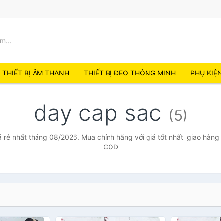
THIẾT BỊ ÂM THANH
THIẾT BỊ ĐEO THÔNG MINH
PHỤ KIỆ
day cap sac
(5)
 rẻ nhất tháng 08/2026. Mua chính hãng với giá tốt nhất, giao hàng 
COD