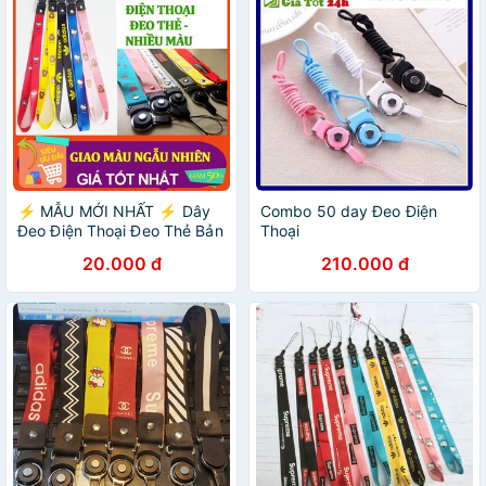
⚡️ MẪU MỚI NHẤT ⚡️ Dây
Combo 50 day Đeo Điện
Đeo Điện Thoại Đeo Thẻ Bản
Thoại
To Đẹp - CHỌN MÀU
20.000 đ
210.000 đ
KHÔNG CHỌN HÌNH, day
deo dien thoai