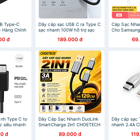
B Type-C
Dây cáp sạc USB C ra Type C
Cáp Sạc Nha
- Hàng Chính
sạc nhanh 100W hỗ trợ sạc
Cho Samsung,
PD TypeC hiệu Choetech
Huawei, Oppo,
00 đ
189.000 đ
69
XCC-1002 - Thiết kế dây dù
Hoco DU01 Dâ
chống đứt chống rối, đèn LED
Rẻ - Hàng C
báo sạc, chiều dài 1m8 sạc
cho iPhone 15 Macbook S23
S22 S21 S20 Ultra Plus
notebook iPad Pro Air Mini -
Hàng nhập khẩu
anh Type C to
Dây Cáp Sạc Nhanh DuoLink
Dây cáp sạc 
c siêu nhanh
SmartCharge 2in1 CHOETECH
nhanh 2.4A 
ện thoại
XAC0012 Type-C / Micro USB
AC012 cho Sm
0 đ
89.000 đ
119
 dòng máy
Dài 120CM - Sạc Nhanh 3A,
Pro hỗ trợ tru