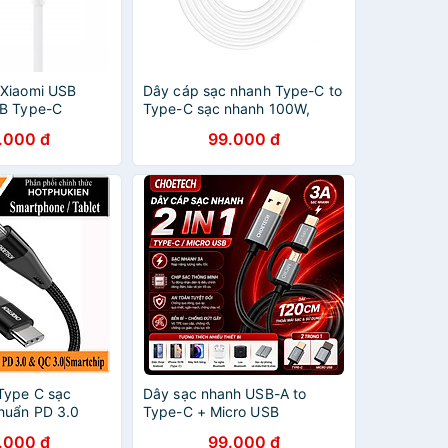
 Xiaomi USB
Dây cáp sạc nhanh Type-C to
SB Type-C
Type-C sạc nhanh 100W,
08GL - Hàng
truyền tải dữ liệu dành cho
.000 đ
99.000 đ
android như samsung, oppo...
- hàng nhập khẩu
Type C sạc
Dây sạc nhanh USB-A to
huẩn PD 3.0
Type-C + Micro USB
pe C hiệu
Choetech XAC0012 Dài
.000 đ
99.000 đ
C-1003 (chip
120CM, Sạc Nhanh 3A, Chip