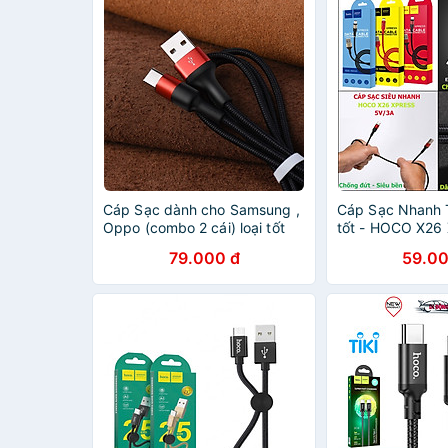
Cáp Sạc dành cho Samsung ,
Cáp Sạc Nhanh T
Oppo (combo 2 cái) loại tốt
tốt - HOCO X26 
hàng chính hãng HOCO X26
mét – Dây bọc 
79.000 đ
59.00
XPRESS dài 1 mét – Dây Sạc
xoắn, đứt – Dàn
Nhanh Android - Chống xoắn,
Samsung, OPPO,
đứt
chính hãng)