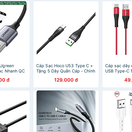
Ugreen
Cáp Sạc Hoco U53 Type C +
Cáp sạc dây
ạc Nhanh QC
Tặng 5 Dây Quấn Cáp - Chính
USB Type-C 
 Bọc dù) -
Hãng
nhiên)
00 đ
129.000 đ
49