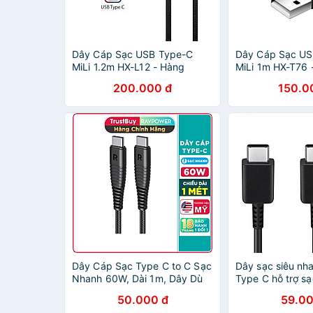
Dây Cáp Sạc USB Type-C
Dây Cáp Sạc US
MiLi 1.2m HX-L12 - Hàng
MiLi 1m HX-T76 
Chính Hãng
Hãng
200.000 đ
150.0
Dây Cáp Sạc Type C to C Sạc
Dây sạc siêu nh
Nhanh 60W, Dài 1m, Dây Dù
Type C hỗ trợ sạ
Nylon Siêu Bền RAVPower RP-
cho các dòng đi
50.000 đ
59.00
CB047 - Hàng Chính Hãng
Samsung và các