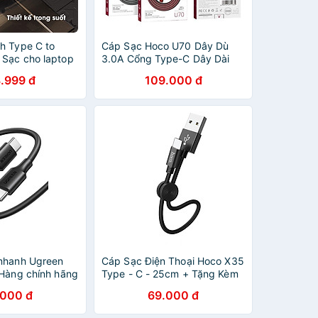
h Type C to
Cáp Sạc Hoco U70 Dây Dù
Sạc cho laptop
3.0A Cổng Type-C Dây Dài
ax RC-C062cc
1.2m Có Led - Hàng Chính
.999 đ
109.000 đ
ong suốt lộ
Hãng
Chính Hãng
ành 12 Tháng
nhanh Ugreen
Cáp Sạc Điện Thoại Hoco X35
 Hàng chính hãng
Type - C - 25cm + Tặng Kèm
3 Dây Bọc Cáp Sạc - Hàng
.000 đ
69.000 đ
Chính Hãng