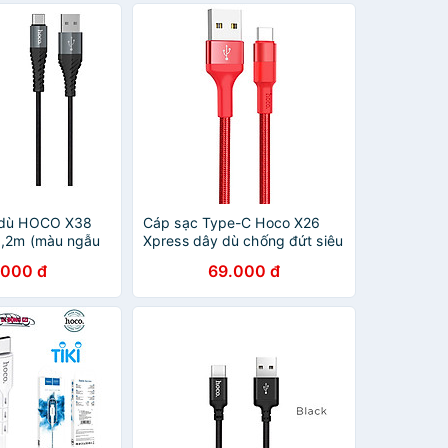
 dù HOCO X38
Cáp sạc Type-C Hoco X26
1,2m (màu ngẫu
Xpress dây dù chống đứt siêu
bền
.000 đ
69.000 đ