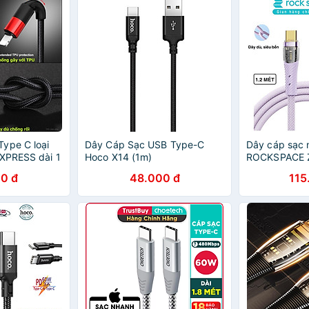
ype C loại
Dây Cáp Sạc USB Type-C
Dây cáp sạc 
XPRESS dài 1
Hoco X14 (1m)
ROCKSPACE Z
dù chống
TypeC sạc n
0 đ
48.000 đ
115
h cho
QC dây dù si
 LG.. (Hàng
chính hãng B