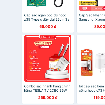
Cáp sạc ngắn bọc dù hoco
Cáp Sạc Nhanh
x35 Type c dây dài 25cm 3a
Samsung, Xiaom
- dây sạc cho pin sạc dự
Android - Dây S
69.000 đ
89.00
phòng andorid cho samsung
Type-C Hoco X1
xiaomi ...vv giao mầu ngẫu
Siêu Bền - Hàng
nhiên - hàng chính hãng
Combo sạc nhanh hàng chính
bộ cáp sạc kèm 
hãng TESLA TL12CBC 36W
cổng hoco c73 t
GaN USB-C (C to C) | Bảo
cốc sạc dây sạc
269.000 đ
119.0
hành 12 tháng 1 đổi 1 | Made
cho samsung op
in Việt Nam
mầu trắng - hàn