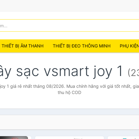
THIẾT BỊ ÂM THANH
THIẾT BỊ ĐEO THÔNG MINH
PHỤ KIỆ
ây sạc vsmart joy 1
(2
oy 1 giá rẻ nhất tháng 08/2026. Mua chính hãng với giá tốt nhất, gi
thu hộ COD