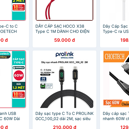
pe-C to C
DÂY CÁP SẠC HOCO X38
Dây Cáp Sạc
HOETECH
Type C 1M DÀNH CHO ĐIỆN
Type-C ra U
Nhanh Dành
THOẠI - JL - HÀNG CHÍNH
150cm SJV41
0 đ
59.000 đ
198
aptop,
HÃNG
chính hãng
let - Hàng
hanh USB
Dây sạc type C To C PROLiNK
Dây cáp sạc 
 C 60W Dài
GCC_100_02 dài 2M, sạc siêu
nhanh 60W c
 Nhanh
nhanh 100W, màn hình Led,
Type C to Ty
0 đ
210.000 đ
129
ETECH XCC-
dành cho Tablet, Macbook,
CHOETECH XC