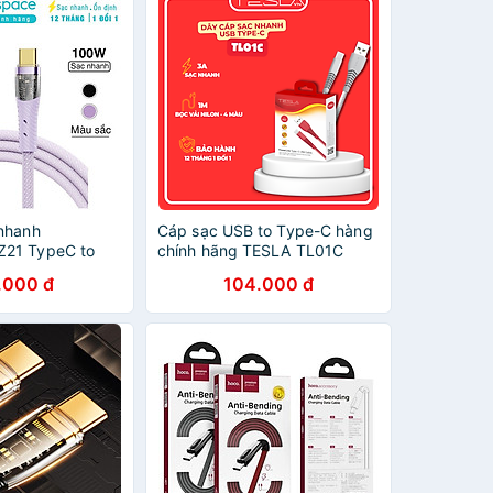
nhanh
Cáp sạc USB to Type-C hàng
21 TypeC to
chính hãng TESLA TL01C
hanh 100w chuẩn
Nylon 1m | Bảo hành 12 tháng
.000 đ
104.000 đ
êu bền - Hàng
1 đổi 1 | Made in Việt Nam
H 12 tháng