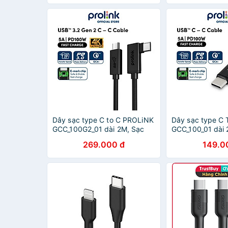
dùng cổng sạc 
Dây sạc type C to C PROLiNK
Dây sạc type C
GCC_100G2_01 dài 2M, Sạc
GCC_100_01 dài 
siêu nhanh 100W, truyền dữ
nhanh 100W, dàn
269.000 đ
149.0
liệu audio, video 4K - Hàng
Macbook, Lapto
chính hãng
Hàng chính hãn