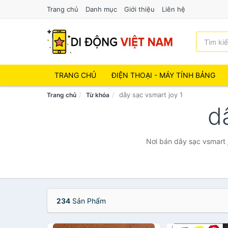
Trang chủ
Danh mục
Giới thiệu
Liên hệ
TRANG CHỦ
ĐIỆN THOẠI - MÁY TÍNH BẢNG
dây sạc vsmart joy 1
Trang chủ
Từ khóa
d
Nơi bán dây sạc vsmart j
234
Sản Phẩm