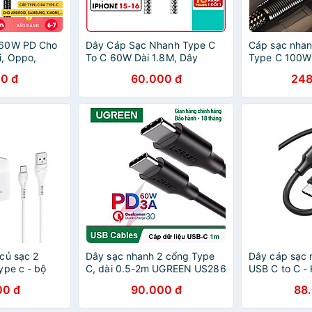
 60W PD Cho
Dây Cáp Sạc Nhanh Type C
Cáp sạc nhan
i, Oppo,
To C 60W Dài 1.8M, Dây
Type C 100W 
ạc Type-C To
Nylon Dù Sạc Nhanh Cho
và ipad Rem
0 đ
60.000 đ
248
4 Dây Dù
iPhone 15, iP16, Android
Siêu nhanh tr
 Chính Hãng
CHOETECH CC0005 - Hàng
mạch- Hàng 
Chính Hãng
Remax Bảo H
Lỗi 1 Đổi 1
củ sạc 2
Dây sạc nhanh 2 cổng Type
Dây cáp sạc 
ype c - bộ
C, dài 0.5-2m UGREEN US286
USB C to C -
 nhanh 2.4a
00 đ
90.000 đ
88
po xiaomi
g chính hãng