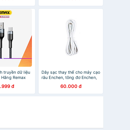
h, truyền tải dữ
Sạc Thông Minh, Truyền Dữ
Mbps) - hàng
Liệu 480Mbps, Tương Thích
Nhiều Thiết Bị - Hàng nhập
khẩu
 truyền dữ liệu
Dây sạc thay thế cho máy cạo
h Hãng Remax
râu Enchen, tông đơ Enchen,
 nhanh 2.4A
tăm nước Enchen - Hàng
.999 đ
60.000 đ
ập chống gãy
chính hãng
àng Chính Hãng