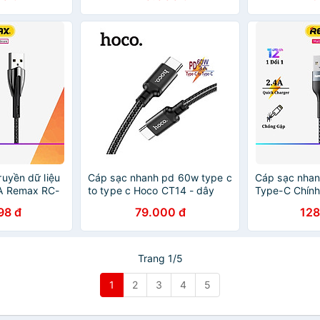
ính Hãng
Laptop - Hàng chính hãng
sạc thông min
liệu cao 480
nhập khẩu
ruyền dữ liệu
Cáp sạc nhanh pd 60w type c
Cáp sạc nhanh
A Remax RC-
to type c Hoco CT14 - dây
Type-C Chín
hanh Type C
sạc 2 đầu type c cho laptop
064a dây sạc
98 đ
79.000 đ
128
 andoird -
macbook samsung oppo ,...vv
Max Chống g
g Remax
- hàng chính hãng
Siêu Bền - H
Remax
Trang 1/5
1
2
3
4
5