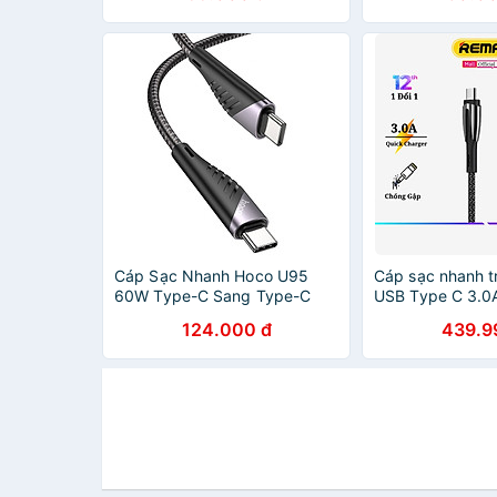
Bền - Hàng Chính Hãng
1003 - Hàng Ch
Cáp Sạc Nhanh Hoco U95
Cáp sạc nhanh t
60W Type-C Sang Type-C
USB Type C 3.0
Dây Dài 1.5m - Hàng Chính
162a Dây Sạc n
124.000 đ
439.9
Hãng
QC3.0 Cáp typec
Hàng Chính Hãn