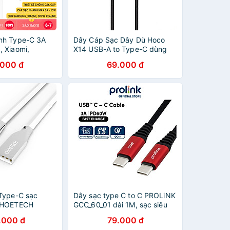
nh Type-C 3A
Dây Cáp Sạc Dây Dù Hoco
 Xiaomi,
X14 USB-A to Type-C dùng
 Realme,...
cho samsung, sony, Huawai,...
.000 đ
69.000 đ
y Sạc 15W, Giá
Màu ngẫu nhiên- Hàng chính
HÍNH HÃNG
hãng
Type-C sạc
Dây sạc type C to C PROLiNK
CHOETECH
GCC_60_01 dài 1M, sạc siêu
artphone / iPad
nhanh 60W, dành cho
.000 đ
79.000 đ
yền dữ liệu
Samsung, Xiaomi, iPad Pro -