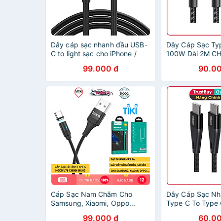
Dây cáp sạc nhanh đầu USB-
Dây Cáp Sạc Ty
C to light sạc cho iPhone /
100W Dài 2M C
iPad dài 100cm hiệu
XCC-1027 Sạc 
99.000 đ
90.00
CHOETECH S-MT009L cho
Cho Macbook, L
iPhone / iPad (sạc nhanh
Smartphone, Tab
2.4A, chất liệu cao cấp, chip
Chính Hãng
sạc thông minh) - Hàng chính
hãng
Cáp Sạc Nam Châm Cho
Dây Cáp Sạc N
Samsung, Xiaomi, Oppo...
Type C To Type
Hoco U76 - Dây Sạc Type-C
1.2M Hỗ Trợ Sạc
99.000 đ
60.00
Từ Tính Báo Đèn, Cáp Dù Siêu
iPhone 15 CHO