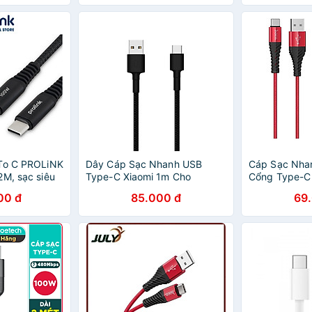
Type C
Chip Sạc Thông Minh, Truyền
480Mbps - H
Dữ Liệu 480Mbps - Hàng
nhập khẩu
 To C PROLiNK
Dây Cáp Sạc Nhanh USB
Cáp Sạc Nha
2M, sạc siêu
Type-C Xiaomi 1m Cho
Cổng Type-C 
h cho iPad,
Android - SJV4109GL - Hàng
Hàng Chính 
00 đ
85.000 đ
69
p, Samsung -
Chính Hãng
g