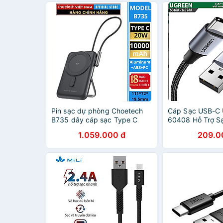
Pin sạc dự phòng Choetech
Cáp Sạc USB-C 
B735 dây cáp sạc Type C
60408 Hỗ Trợ S
công suất 20w dung lượng
3.0 Dài 3M (Dây
1.059.000 đ
209.0
10000mAh (Hàng chính hãng)
hàng chính hãng