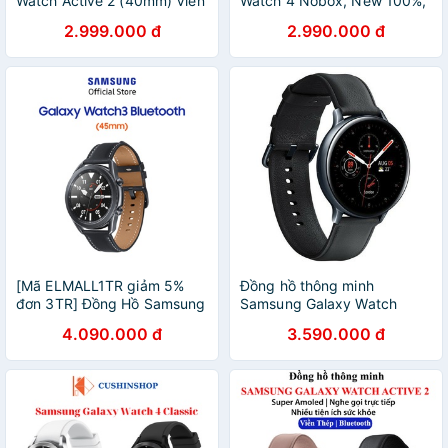
Watch Active 2 (40mm) Viền
Watch 4 Nobox, New 100%,
Nhôm Dây Silicone Hồng
Bảo Hành 6 Tháng
2.999.000 đ
2.990.000 đ
[Mã ELMALL1TR giảm 5%
Đồng hồ thông minh
đơn 3TR] Đồng Hồ Samsung
Samsung Galaxy Watch
Galaxy Watch3 Bluetooth
Active 2 Fullbox Hàng chính
4.090.000 đ
3.590.000 đ
(45mm)
hãng.