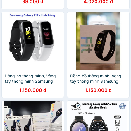
99.000 đ
4.020.000 đ
Chính hãng Samsung
Đồng hồ thông minh, Vòng
Đồng hồ thông minh, Vòng
tay thông minh Samsung
tay thông minh Samsung
Galaxy FIT R370 - Chính
Galaxy FIT R370 Chính hãng
1.150.000 đ
1.150.000 đ
hãng Samsung
Samsung