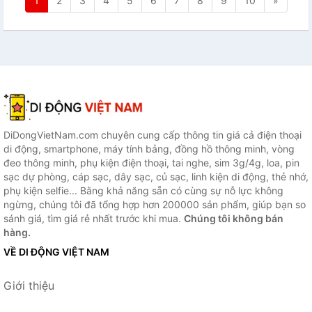
1
2
3
4
5
6
7
8
9
10
»
DiDongVietNam.com chuyên cung cấp thông tin giá cả điện thoại
di động, smartphone, máy tính bảng, đồng hồ thông minh, vòng
đeo thông minh, phụ kiện điện thoại, tai nghe, sim 3g/4g, loa, pin
sạc dự phòng, cáp sạc, dây sạc, củ sạc, linh kiện di động, thẻ nhớ,
phụ kiện selfie... Bằng khả năng sẵn có cùng sự nỗ lực không
ngừng, chúng tôi đã tổng hợp hơn 200000 sản phẩm, giúp bạn so
sánh giá, tìm giá rẻ nhất trước khi mua.
Chúng tôi không bán
hàng.
VỀ DI ĐỘNG VIỆT NAM
Giới thiệu