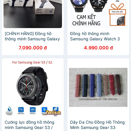
[CHÍNH HÃNG] Đồng hồ
Đồng hồ thông minh
thông minh Samsung Galaxy
Samsung Galaxy Watch 3
Watch Active 2 40/44mm
45mm & 41mm Bản thép
7.090.000 đ
4.990.000 đ
hàng Samsung VN
GPS Chính hãng Samsung
Cường lực đồng hồ thông
Dây Da Cho Đồng Hồ Thông
minh Samsung Gear S3 /
Minh Samsung Gear S3