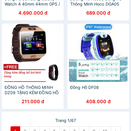
Watch 4 40mm 44mm GPS /
Thông Minh Hoco DGA05
LTE Hàng chính hãng
SmartWatch
4.690.000 đ
689.000 đ
ĐỒNG HỒ THÔNG MINH
Đồng Hồ DF08
DZ09 TẶNG KÈM ĐỒNG HỒ
SPOSTLED
211.000 đ
408.000 đ
Trang 1/67