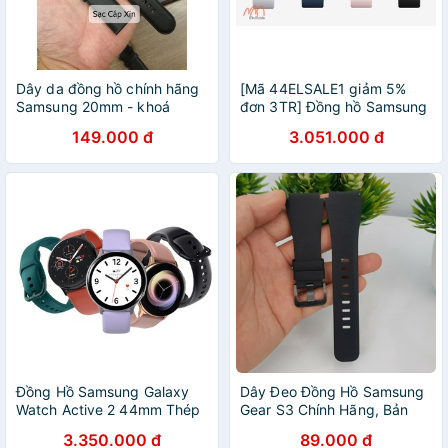
Dây da đồng hồ chính hãng
[Mã 44ELSALE1 giảm 5%
Samsung 20mm - khoá
đơn 3TR] Đồng hồ Samsung
thông minh
Galaxy Active
149.000 đ
3.051.000 đ
Đồng Hồ Samsung Galaxy
Dây Đeo Đồng Hồ Samsung
Watch Active 2 44mm Thép
Gear S3 Chính Hãng, Bản
-Chính Hãng
22mm
3.350.000 đ
89.000 đ