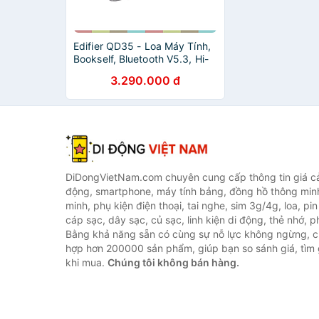
Edifier QD35 - Loa Máy Tính,
Bookself, Bluetooth V5.3, Hi-
Res Audio, Hi-Res Audio
3.290.000 đ
Wireless, Hiệu Ứng Ánh Sáng,
Công Suất 40W - Hàng chính
hãng
DiDongVietNam.com chuyên cung cấp thông tin giá cả 
động, smartphone, máy tính bảng, đồng hồ thông min
minh, phụ kiện điện thoại, tai nghe, sim 3g/4g, loa, pi
cáp sạc, dây sạc, củ sạc, linh kiện di động, thẻ nhớ, phụ
Bằng khả năng sẵn có cùng sự nỗ lực không ngừng, c
hợp hơn 200000 sản phẩm, giúp bạn so sánh giá, tìm g
khi mua.
Chúng tôi không bán hàng.