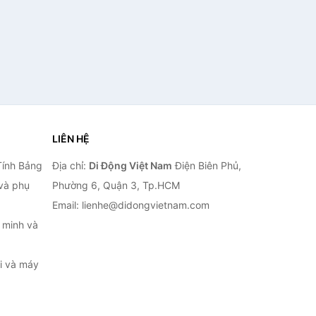
LIÊN HỆ
Tính Bảng
Địa chỉ:
Di Động Việt Nam
Điện Biên Phủ,
 và phụ
Phường 6, Quận 3, Tp.HCM
Email: lienhe@didongvietnam.com
 minh và
ại và máy