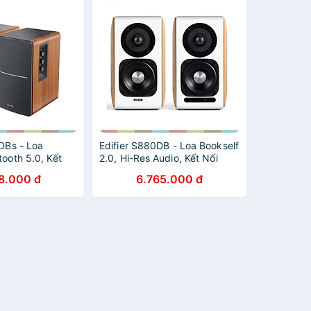
DBs - Loa
Edifier S880DB - Loa Bookself
tooth 5.0, Kết
2.0, Hi-Res Audio, Kết Nối
Bluetooth
8.000 đ
6.765.000 đ
tical/Sub Out,
5.0/AUX/Coaxial/Optical,
W, Điều Khiển
Công Suất 88W, Điều Khiển
 chính hãng
Từ Xa - Hàng chính hãng