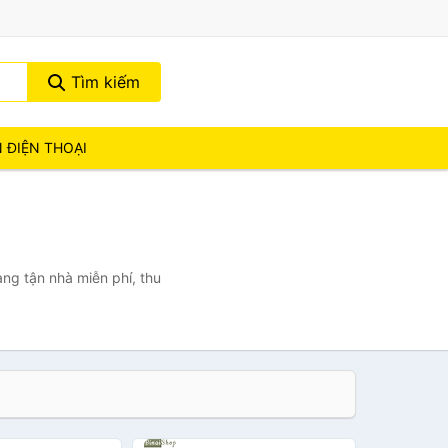
Tìm kiếm
N ĐIỆN THOẠI
àng tận nhà miễn phí, thu