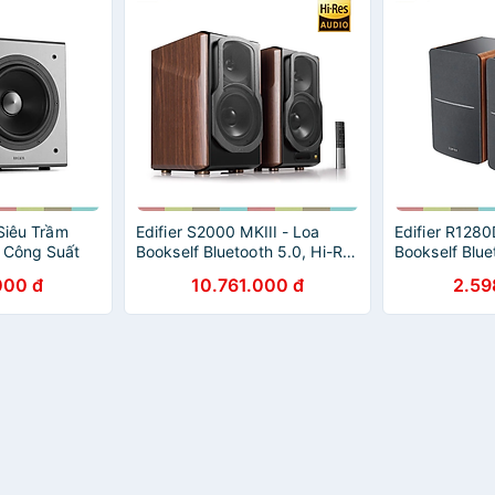
 Siêu Trầm
Edifier S2000 MKIII - Loa
Edifier R1280
 Công Suất
Bookself Bluetooth 5.0, Hi-Res
Bookself Blue
h hãng
AUDIO, Công Suất 130W -
Nối Line
000 đ
10.761.000 đ
2.59
Hàng chính hãng
In/Coaxial/Op
Công Suất 42
Từ Xa - Hàng