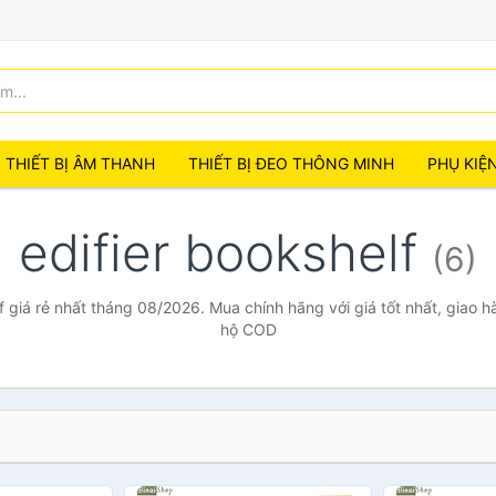
THIẾT BỊ ÂM THANH
THIẾT BỊ ĐEO THÔNG MINH
PHỤ KIỆ
edifier bookshelf
(6)
f giá rẻ nhất tháng 08/2026. Mua chính hãng với giá tốt nhất, giao h
hộ COD