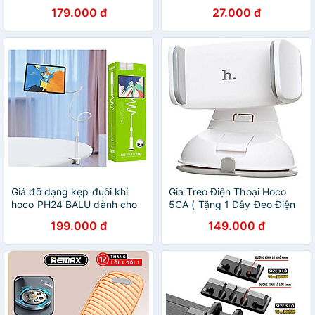
thoại, máy tính bảng, giá rẻ -
179.000 đ
27.000 đ
Hàng chính hãng
Giá đỡ dạng kẹp đuôi khỉ
Giá Treo Điện Thoại Hoco
hoco PH24 BALU dành cho
5CA ( Tặng 1 Dây Đeo Điện
máy tính bảng và đện thoại -
Thoại To Bản ) - Hàng Đúng
199.000 đ
149.000 đ
hàng chính hãng
Hãng ( Giao Màu Ngẫu
Nhiên)