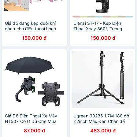
Giá đỡ dạng kẹp đuôi khỉ
Ulanzi ST-17 - Kẹp Điện
dành cho điện thoại hoco
Thoại Xoay 360°, Tương
PH23 - Hàng chính hãng
Thích Các Dòng
159.000 đ
150.000 đ
Smartphone- hàng chính
hãng
Giá Đỡ Điện Thoại Xe Máy
Ugreen 90235 1.7M 180 độ
HT507 Có Ô Dù Che Mưa
7.2inch Màu Đen Chân đế
Nắng, Kẹp Chắc Chắn
kẹp điện thoại LP337 hàng
87.000 đ
483.000 đ
chính hãng