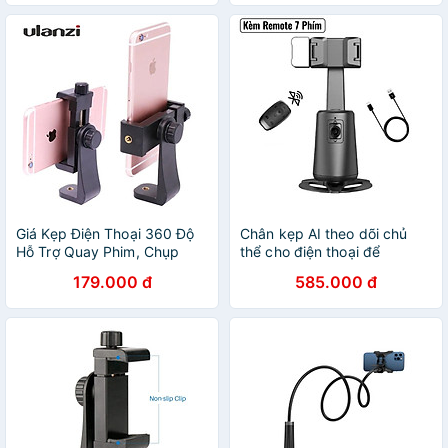
Giá Kẹp Điện Thoại 360 Độ
Chân kẹp AI theo dõi chủ
Hỗ Trợ Quay Phim, Chụp
thể cho điện thoại để
Ảnh Cao Cấp Ulanzi Clipper
livestream, quay Video
179.000 đ
585.000 đ
Man - Hàng Chính Hãng - Đế
HighTechGate A200, hàng
Kẹp Điện Thoại. Tripod
chính hãng
Bracket Holder Tripod Ulanzi
Tripod Mount Cell Phone
Clipper Vertical Bracket Clip
Holder 360 Degree Adapter