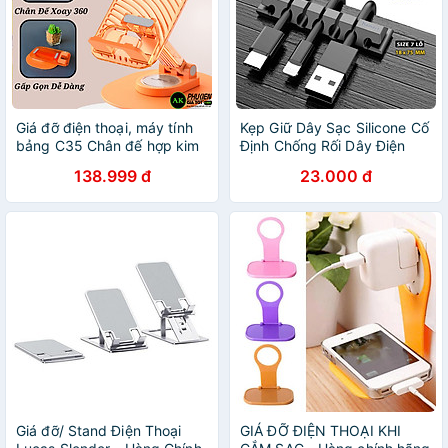
Giá đỡ điện thoại, máy tính
Kẹp Giữ Dây Sạc Silicone Cố
bảng C35 Chân đế hợp kim
Định Chống Rối Dây Điện
cao cấp, kệ điện thoại chắc
Hamart Keo Acrylic Siêu Dính
138.999 đ
23.000 đ
chắn – Hàng chính hãng
Tường Tiện lợi - Hàng Nhập
Khẩu
Giá đỡ/ Stand Điện Thoại
GIÁ ĐỠ ĐIỆN THOẠI KHI