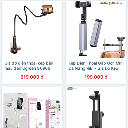
Giá đỡ điện thoại kẹp bàn
Kẹp Điện Thoại Gấp Gọn Mini
màu đen Ugreen 80906
Đa Năng RiBi - Giá Đỡ Kẹp
LP113 - Hàng chính hãng
Bàn Xoay 360° Tiện Lợi Du
219.000 đ
199.000 đ
Lịch - Hàng Chính Hãng