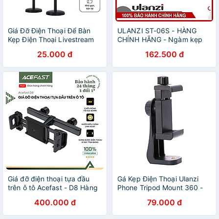
Giá Đỡ Điện Thoại Để Bàn
ULANZI ST-06S - HÀNG
Kẹp Điện Thoại Livestream
CHÍNH HÃNG - Ngàm kẹp
Kẹp Chắc Chắn Ổn Định
điện thoại xoay 360 độ
25.000 đ
162.500 đ
Xoay 360 Độ Dùng Để Xem
Phim, Ghi Hình Đa Năng-
Chính Hãng MINIIN
Giá đỡ điện thoại tựa đầu
Gá Kẹp Điện Thoại Ulanzi
trên ô tô Acefast - D8 Hàng
Phone Tripod Mount 360 -
chính hãng Acefast
Hàng Chính Hãng - Tripod
400.000 đ
79.000 đ
360