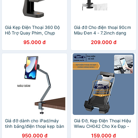
Giá Kẹp Điện Thoại 360 Độ
Giá đỡ Cho điện thoại 90cm
Hỗ Trợ Quay Phim, Chụp
Màu Đen 4 - 7.2inch dạng
Ảnh Cao Cấp Ulanzi Clipper
kẹp xoay 360 độ Ugreen
95.000 đ
209.000 đ
Man - Hàng Nhập Khẩu
80906 Hàng chính hãng
Giá đỡ dành cho iPad/máy
Giá Đỡ, Kẹp Điện Thoại Hiệu
tính bảng/điện thoại kẹp bàn
Wiwu CH042 Cho Xe Đạp -
3 khúc cao 78cm hiệu Zaki -
Cố Định Chắc Chắn, An
950.000 đ
159.000 đ
Hàng Nhập Khẩu
Toàn, Tiện Dụng - Hàng