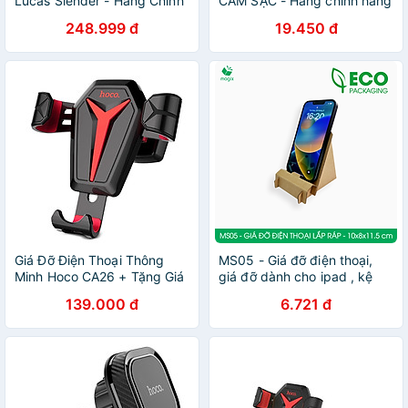
Lucas Slender - Hàng Chính
CẮM SẠC - Hàng chính hãng
Hãng
248.999 đ
19.450 đ
Giá Đỡ Điện Thoại Thông
MS05 - Giá đỡ điện thoại,
Minh Hoco CA26 + Tặng Giá
giá đỡ dành cho ipad , kệ
đỡ điệm thoại T2 - Hàng
máy tính bảng, kệ điện thoại
139.000 đ
6.721 đ
chính hãng
lắp ráp bằng giấy siêu cứng
hàng chính hãng