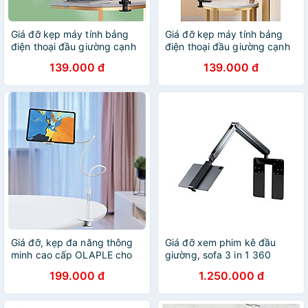
Giá đỡ kẹp máy tính bảng
Giá đỡ kẹp máy tính bảng
điện thoại đầu giường cạnh
điện thoại đầu giường cạnh
bàn uốn mọi kiểu dài 138cm
bàn uốn mọi kiểu dài 138cm
139.000 đ
139.000 đ
xoay 360 độ xem phim,
xoay 360 độ xem phim,
livestream, quay video K20 -
livestream, quay video K20 -
Hàng chính hãng
Hàng chính hãng
Giá đỡ, kẹp đa năng thông
Giá đỡ xem phim kê đầu
minh cao cấp OLAPLE cho
giường, sofa 3 in 1 360
máy tính bảng, ipad và điện
dùng cho iPad/Tablet/điện
199.000 đ
1.250.000 đ
thoại di động 4-10,5 inch Có
thoại hiệu Zaki - Hàng Chính
Chân Kẹp Đầu Giường, Tự
Hãng
Do Điều Chỉnh Góc Độ Chiều