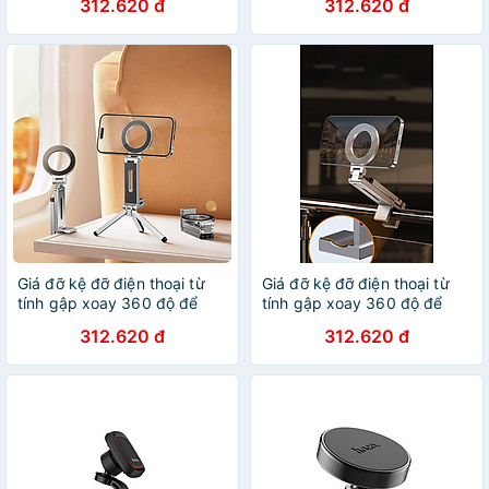
312.620 đ
312.620 đ
máy bay livestream, selfile
máy bay livestream, selfile
tự sướng - Hàng chính hãng
tự sướng- Hàng chính hãng
Giá đỡ kệ đỡ điện thoại từ
Giá đỡ kệ đỡ điện thoại từ
tính gập xoay 360 độ để
tính gập xoay 360 độ để
bàn, kẹp thành bàn, ô tô,
bàn, kẹp thành bàn, ô tô,
312.620 đ
312.620 đ
máy bay livestream, selfile
máy bay livestream, selfile
tự sướng - Hàng chính hãng
tự sướng- Hàng chính hãng