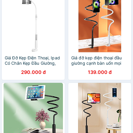
Giá Đỡ Kẹp Điện Thoại, Ipad
Giá đỡ kẹp điện thoại đầu
Có Chân Kẹp Đầu Giường,
giường cạnh bàn uốn mọi
Tự Do Điều Chỉnh Góc Độ
kiểu dài 138cm xoay 360 độ
290.000 đ
139.000 đ
Chiều Cao -Phiên Bản Cao
xem phim, livestream, quay
Cấp Hàng Chính Hãng
video K21 - Hàng chính hãng