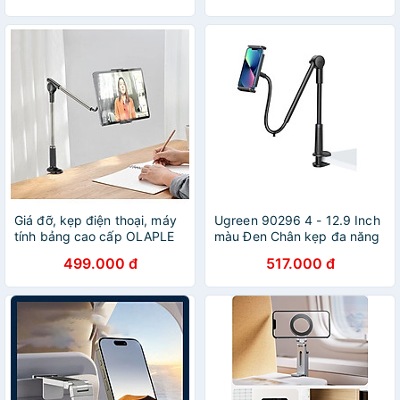
Chính Hãng
Giá đỡ, kẹp điện thoại, máy
Ugreen 90296 4 - 12.9 Inch
tính bảng cao cấp OLAPLE
màu Đen Chân kẹp đa năng
chống mỏi tay mỏi mắt
xoay 360 độ cho điện thoại
499.000 đ
517.000 đ
chống cận thị, tiện ích -
+ máy tính bảng LP485 -
Hàng nhập khẩu
Hàng chính hãng