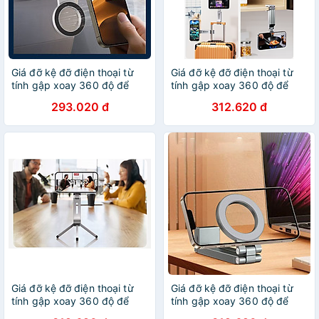
Giá đỡ kệ đỡ điện thoại từ
Giá đỡ kệ đỡ điện thoại từ
tính gập xoay 360 độ để
tính gập xoay 360 độ để
bàn, kẹp thành bàn, ô tô,
bàn, kẹp thành bàn, ô tô,
293.020 đ
312.620 đ
máy bay livestream, selfile
máy bay livestream, selfile
tự sướng- Hàng chính hãng
tự sướng - Hàng chính hãng
Giá đỡ kệ đỡ điện thoại từ
Giá đỡ kệ đỡ điện thoại từ
tính gập xoay 360 độ để
tính gập xoay 360 độ để
bàn, kẹp thành bàn, ô tô,
bàn, kẹp thành bàn, ô tô,