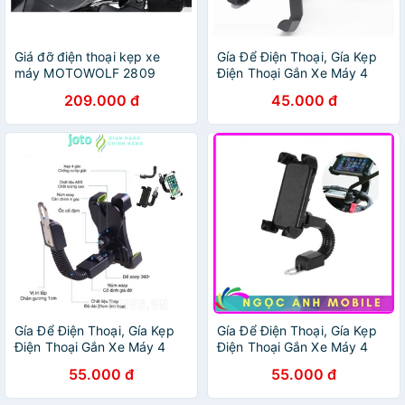
Giá đỡ điện thoại kẹp xe
Gía Để Điện Thoại, Gía Kẹp
máy MOTOWOLF 2809
Điện Thoại Gắn Xe Máy 4
bằng hợp kim nhôm, chống
Góc chống Rung Lắc Khi Đi
209.000 đ
45.000 đ
rung, chống giựt, phụ kiện
Xe
đồ phượt giá rẻ
Gía Để Điện Thoại, Gía Kẹp
Gía Để Điện Thoại, Gía Kẹp
Điện Thoại Gắn Xe Máy 4
Điện Thoại Gắn Xe Máy 4
Góc chống Rung Lắc Khi Đi
Góc chống Rung Lắc Khi Đi
55.000 đ
55.000 đ
Xe ,JOTO
Xe NGỌC ANH MOBILE