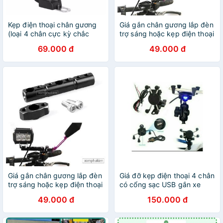
Kẹp điện thoại chân gương
Giá gắn chân gương lắp đèn
(loại 4 chân cực kỳ chắc
trợ sáng hoặc kẹp điện thoại
chắn) - KẸP ĐIỆN THOẠI XE
để phượt
69.000 đ
49.000 đ
MÁY, XE ĐẠP - đồ phượt
Giá gắn chân gương lắp đèn
Giá đỡ kẹp điện thoại 4 chân
trợ sáng hoặc kẹp điện thoại
có cổng sạc USB gắn xe
để phượt
máy dành cho đi phượt tài
49.000 đ
150.000 đ
xế Grab Goviet Now
Ahamove Baemin Lalamove