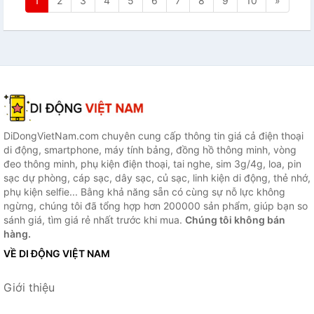
1
2
3
4
5
6
7
8
9
10
»
DiDongVietNam.com chuyên cung cấp thông tin giá cả điện thoại
di động, smartphone, máy tính bảng, đồng hồ thông minh, vòng
đeo thông minh, phụ kiện điện thoại, tai nghe, sim 3g/4g, loa, pin
sạc dự phòng, cáp sạc, dây sạc, củ sạc, linh kiện di động, thẻ nhớ,
phụ kiện selfie... Bằng khả năng sẵn có cùng sự nỗ lực không
ngừng, chúng tôi đã tổng hợp hơn 200000 sản phẩm, giúp bạn so
sánh giá, tìm giá rẻ nhất trước khi mua.
Chúng tôi không bán
hàng.
VỀ DI ĐỘNG VIỆT NAM
Giới thiệu