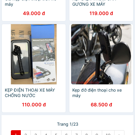
máy
GƯƠNG XE MÁY
49.000 đ
119.000 đ
KẸP ĐIỆN THOẠI XE MÁY
Kẹp đỡ điện thoại cho xe
CHỐNG NƯỚC
máy
110.000 đ
68.500 đ
Trang 1/23