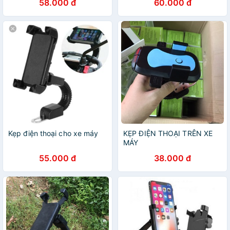
58.000 đ
60.000 đ
Kẹp điện thoại cho xe máy
KẸP ĐIỆN THOẠI TRÊN XE
MÁY
55.000 đ
38.000 đ