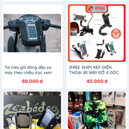
Hàng
Túi treo ghi đông đầu xe
[FREE SHIP] KẸP ĐIỆN
máy theo chiều dọc xem
THOẠI XE MÁY ĐỠ 4 GÓC
google map chạy grab, now,
AN TOÀN ( Cực Kì Chắc
69.000 đ
45.000 đ
go viet, đi phượt giá rẻ cảm
Chắn chống rung lắc khi đi
ứng chống nước
xe)