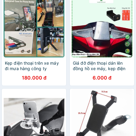
Kẹp điện thoại trên xe máy
Giá đỡ điện thoại dán lên
đi mưa hàng công ty
đồng hồ xe máy, kẹp điện
thoại xe máy.Tốt cho tài xế
180.000 đ
6.000 đ
grab,bee, giao hàng, biker
phượt thủ.