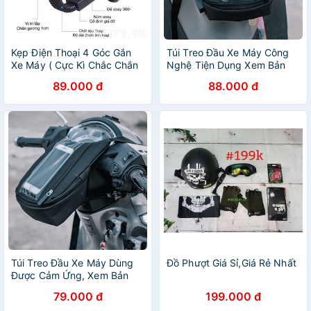
Kẹp Điện Thoại 4 Góc Gắn
Túi Treo Đầu Xe Máy Công
Xe Máy ( Cực Kì Chắc Chắn
Nghệ Tiện Dụng Xem Bản
chống rung lắc khi đi xe)
Đồ, Có Sạc, Đựng Đồ, Đi
89.000 đ
88.000 đ
Phượt, Chạy Grab, Ship
Hàng
Túi Treo Đầu Xe Máy Dùng
Đồ Phượt Giá Sỉ,Giá Rẻ Nhất
Được Cảm Ứng, Xem Bản
Đồ, Có Sạc, Đựng Đồ, Đi
79.000 đ
199.000 đ
Phượt, Chạy Grab, Ship