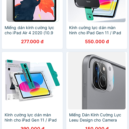
Miếng dán kính cường lực
Kính cường lực dán màn
cho iPad Air 4 2020 (10.9
hình cho iPad Gen 11 / iPad
inch) / iPad Pro 11 2021 Chip
Gen 10 2025/2022 ESR
277.000 đ
550.000 đ
M1 / iPad Pro 11 2020 / iPad
UltraFit Classic Screen
Pro 11 2018 hiệu Nillkin
Protector - Hàng Chính
Amazing H+ Pro - hàng
Hãng
chính hãng
Kính cường lực dán màn
Miếng Dán Kính Cường Lực
hình cho iPad Gen 11 / iPad
Leeu Design cho Camera
Gen 10 2025/2022 ESR
iPad Pro 11 inch 2021/2022
390.000 đ
150.000 đ