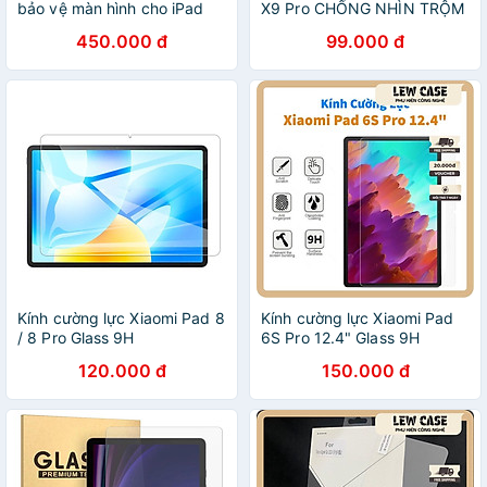
bảo vệ màn hình cho iPad
X9 Pro CHỐNG NHÌN TRỘM
Pro 11 inch / iPad Pro 13
450.000 đ
99.000 đ
inch 2024 ESR Tempered-
Glass Screen Protector -
Hàng Chính Hãng
Kính cường lực Xiaomi Pad 8
Kính cường lực Xiaomi Pad
/ 8 Pro Glass 9H
6S Pro 12.4" Glass 9H
120.000 đ
150.000 đ