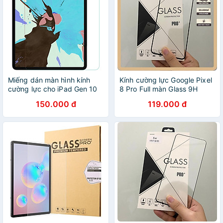
Miếng dán màn hình kính
Kính cường lực Google Pixel
cường lực cho iPad Gen 10
8 Pro Full màn Glass 9H
10.9inch 2022 hiệu Pro Glass
150.000 đ
119.000 đ
(mỏng 0.2 mm, vát cạnh
2.5D, chống trầy, chống va
đập) - Hàng nhập khẩu