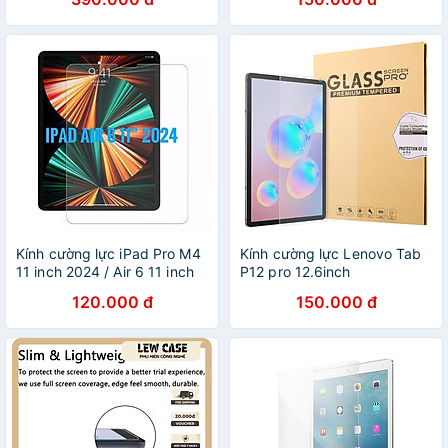
Tempered Glass Screen
& iPad Pro 12.9 inch
Protector - Hàng Chính
2021/2022 _ Hàng Nhập
Hãng
Khẩu
Kính cường lực iPad Pro M4
Kính cường lực Lenovo Tab
11 inch 2024 / Air 6 11 inch
P12 pro 12.6inch
trong suốt Glass 9H
120.000 đ
150.000 đ