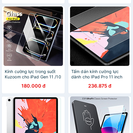
Kính cường lực trong suốt
Tấm dán kính cường lực
Kuzoom cho iPad Gen 11 /10
dành cho IPad Pro 11 inch
, mini 6/7 , Pro 11 , 12.9 , 13
chính hãng Nillkin H+
180.000 đ
236.875 đ
inch M4 , Air 1/2/3 /4/5/6 -
Hàng chính hãng