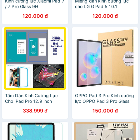
Kính cường lực Xiaomi Pad 7
Miếng dán kính cường lực
/ 7 Pro Glass 9H
cho LG G Pad 5 10.1
120.000 đ
120.000 đ
Tấm Dán Kính Cường Lực
OPPO Pad 3 Pro Kính cường
Cho iPad Pro 12.9 inch
lực OPPO Pad 3 Pro Glass
2018/2020/21 Hiệu Nillkin
9H
338.999 đ
150.000 đ
AmaZing H+ - Hàng Chính
Hãng