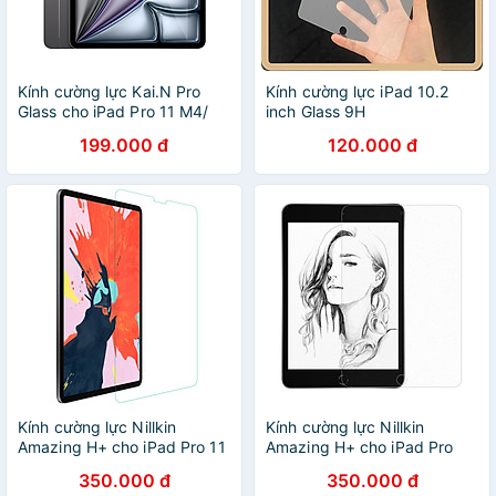
Kính cường lực Kai.N Pro
Kính cường lực iPad 10.2
Glass cho iPad Pro 11 M4/
inch Glass 9H
iPad Pro 13 M4, Air 11/ Air 13
199.000 đ
120.000 đ
2024_Hàng Chính Hãng
Kính cường lực Nillkin
Kính cường lực Nillkin
Amazing H+ cho iPad Pro 11
Amazing H+ cho iPad Pro
(2018) - Hàng chính hãng
10.5 (2017) - Hàng chính
350.000 đ
350.000 đ
hãng.