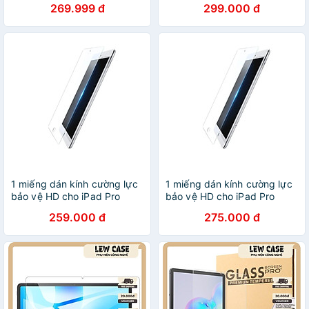
269.999 đ
299.000 đ
hàng chính hãng
115VB60535SP hàng chính
hãng
1 miếng dán kính cường lực
1 miếng dán kính cường lực
bảo vệ HD cho iPad Pro
bảo vệ HD cho iPad Pro
10.5inch Ugreen
11inch Ugreen
259.000 đ
275.000 đ
115NI60502SP hàng chính
115CL60534SP hàng chính
hãng
hãng