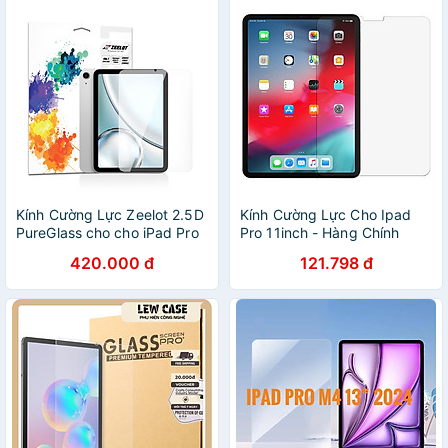
Kính Cường Lực Zeelot 2.5D
Kính Cường Lực Cho Ipad
PureGlass cho cho iPad Pro
Pro 11inch - Hàng Chính
11 inch 2018- 2022/ iPad Pro
Hãng
420.000 đ
121.798 đ
12.9 inch 2018- 2022/ Ipad
Air 4/ Air 5/ Ipad Mini 6/
Ipad Gen 9/10- Hàng Chính
Hãng