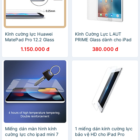
Kính cường lực Huawei
Kính Cường Lực LAUT
MatePad Pro 12.2 Glass
PRIME Glass dành cho iPad
Pro bảo vệ màn hình dành
1.150.000 đ
380.000 đ
cho iPad cao cấp hàng
chính hãng
Miếng dán màn hình kính
1 miếng dán kính cường lực
cường lực cho ipad mini 7
bảo vệ HD cho iPad Pro
nillkin amazing h+ pro -
12.9inch Ugreen