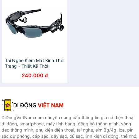
Tai Nghe Kiêm Mắt Kính Thời
Trang - Thiết Kế Thời
Trang,Chống Lóa, Chống Tia
240.000 đ
UV Hiệu Quả - Mắt kính
Bluetooth 5.0 Kết Nối Nhanh
- Hàng chính hãng
DiDongVietNam.com chuyên cung cấp thông tin giá cả điện thoại
di động, smartphone, máy tính bảng, đồng hồ thông minh, vòng
đeo thông minh, phụ kiện điện thoại, tai nghe, sim 3g/4g, loa, pin
sạc dự phòng, cáp sạc, dây sạc, củ sạc, linh kiện di động, thẻ nhớ,