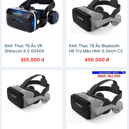
Kính Thực Tế Ảo VR
Kính Thực Tế Ảo Bluetooth
Shinecon 6.0 G04EA
Hỗ Trợ Màn Hình 6.5inch Có
Tai Nghe VR Shinecon
355.000 đ
450.000 đ
G07E/K0