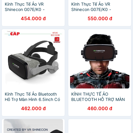
Kính Thực Tế Ảo VR
Kính Thực Tế Ảo VR
Shinecon G07E/K0 -
Shinecon G07E/K0 -
Bluelens: Hỗ Trợ Màn Hình
Bluelens: Hỗ Trợ Màn Hình
454.000 đ
550.000 đ
6.5inch Có Tai Nghe
6.5inch Có Tai Nghe
Kính Thực Tế Ảo Bluetooth
KÍNH THỰC TẾ ẢO
Hỗ Trợ Màn Hình 6.5inch Có
BLUETOOTH HỖ TRỢ MÀN
Tai Nghe VR Shinecon
HÌNH 6.5INCH CÓ TAI NGHE
462.000 đ
460.000 đ
G07E/K0
VR SHINECON G07E/K0