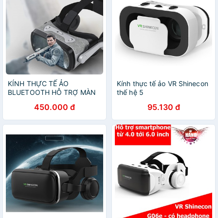
KÍNH THỰC TẾ ẢO
Kính thực tế ảo VR Shinecon
BLUETOOTH HỖ TRỢ MÀN
thế hệ 5
HÌNH 6.5INCH CÓ TAI NGHE
450.000 đ
95.130 đ
VR SHINECON G07E/K0