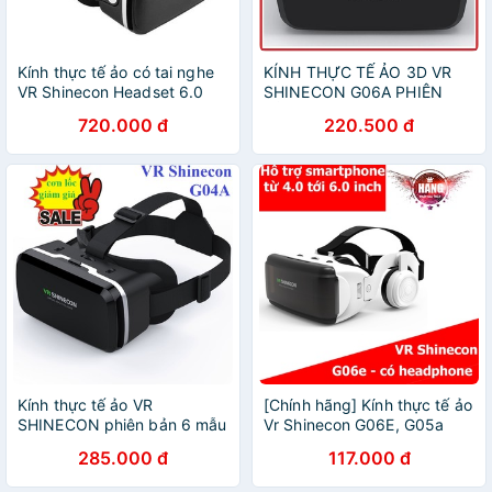
Kính thực tế ảo có tai nghe
KÍNH THỰC TẾ ẢO 3D VR
VR Shinecon Headset 6.0
SHINECON G06A PHIÊN
BẢN 2020
720.000 đ
220.500 đ
Kính thực tế ảo VR
[Chính hãng] Kính thực tế ảo
SHINECON phiên bản 6 mẫu
Vr Shinecon G06E, G05a
2018
,G04e
285.000 đ
117.000 đ