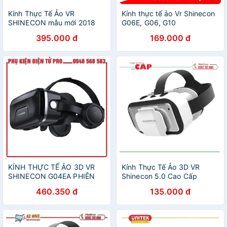
Kính Thực Tế Ảo VR
Kính thực tế ảo Vr Shinecon
SHINECON mẫu mới 2018
G06E, G06, G10
395.000 đ
169.000 đ
KÍNH THỰC TẾ ẢO 3D VR
Kính Thực Tế Ảo 3D VR
SHINECON G04EA PHIÊN
Shinecon 5.0 Cao Cấp
BẢN 2020, KÍNH THỰC TẾ
460.350 đ
135.000 đ
ẢO XEM PHIM, KÍNH THỰC
TẾ ẢO CHƠI GAME