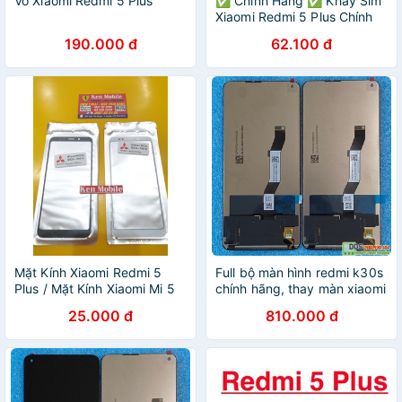
Vỏ Xiaomi Redmi 5 Plus
✅ Chính Hãng ✅ Khay Sim
Xiaomi Redmi 5 Plus Chính
Hãng Giá Rẻ
190.000 đ
62.100 đ
Mặt Kính Xiaomi Redmi 5
Full bộ màn hình redmi k30s
Plus / Mặt Kính Xiaomi Mi 5
chính hãng, thay màn xiaomi
Plus
k30s
25.000 đ
810.000 đ