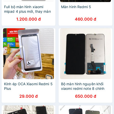
Full bộ màn hình xiaomi
Màn hình Redmi 5
mipad 4 plus mới, thay màn
xiaomi mipad 4 plus chính
1.200.000 đ
460.000 đ
hãng
Kính ép OCA Xiaomi Redmi 5
Bộ màn hình nguyên khối
Plus
xiaomi redmi note 8 chính
hãng, thay bộ màn hình
29.000 đ
650.000 đ
redmi note 8 chất lượng