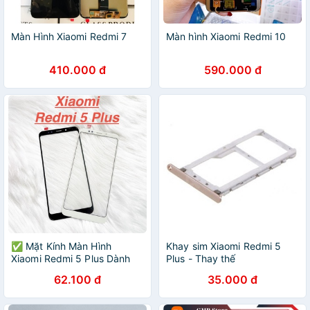
Màn Hình Xiaomi Redmi 7
Màn hình Xiaomi Redmi 10
410.000 đ
590.000 đ
✅ Mặt Kính Màn Hình
Khay sim Xiaomi Redmi 5
Xiaomi Redmi 5 Plus Dành
Plus - Thay thế
Để Thay Thế Màn Hình, Ép
62.100 đ
35.000 đ
Kính Cảm Ứng Linh Kiện
Thay Thế