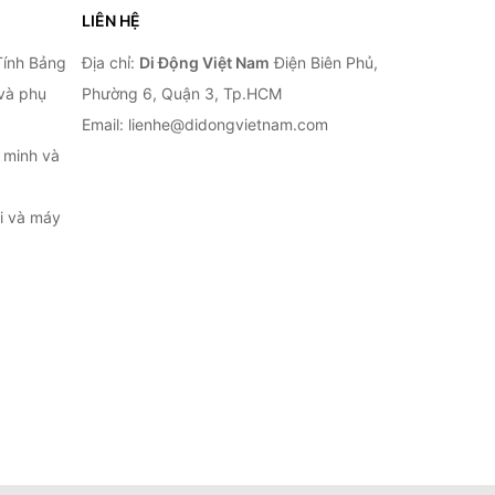
LIÊN HỆ
Tính Bảng
Địa chỉ:
Di Động Việt Nam
Điện Biên Phủ,
 và phụ
Phường 6, Quận 3, Tp.HCM
Email: lienhe@didongvietnam.com
 minh và
ại và máy