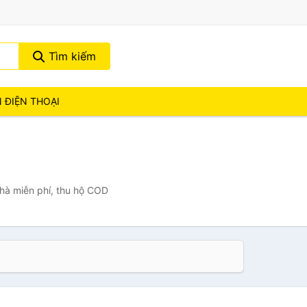
Tìm kiếm
N ĐIỆN THOẠI
nhà miễn phí, thu hộ COD