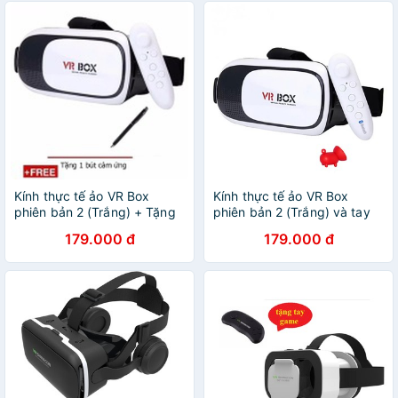
Kính thực tế ảo VR Box
Kính thực tế ảo VR Box
phiên bản 2 (Trắng) + Tặng
phiên bản 2 (Trắng) và tay
1 tay cầm chơi game
cầm chơi game tặng 1 giá
179.000 đ
179.000 đ
bluetooth và 1 bút cảm ứng
đỡ điện thoại hình con heo
V012