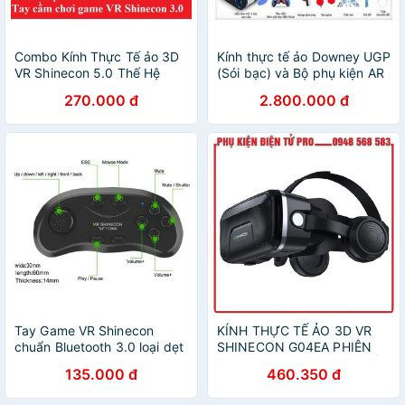
Combo Kính Thực Tế ảo 3D
Kính thực tế ảo Downey UGP
VR Shinecon 5.0 Thế Hệ
(Sói bạc) và Bộ phụ kiện AR
Mới+ Tay cầm chơi game
VR Chơi game Xem Phim
270.000 đ
2.800.000 đ
bluetooth 3.0
thỏa thích - Agiadep
Tay Game VR Shinecon
KÍNH THỰC TẾ ẢO 3D VR
chuẩn Bluetooth 3.0 loại dẹt
SHINECON G04EA PHIÊN
BẢN 2020, KÍNH THỰC TẾ
135.000 đ
460.350 đ
ẢO XEM PHIM, KÍNH THỰC
TẾ ẢO CHƠI GAME