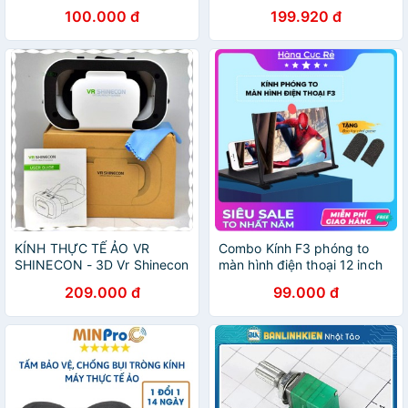
100.000 đ
199.920 đ
KÍNH THỰC TẾ ẢO VR
Combo Kính F3 phóng to
SHINECON - 3D Vr Shinecon
màn hình điện thoại 12 inch
5, 10 cho điện thoại 4.7 - 7
và 2 bao tay chơi game ff
209.000 đ
99.000 đ
inch
pubg - Shop Hàng Cực Rẻ