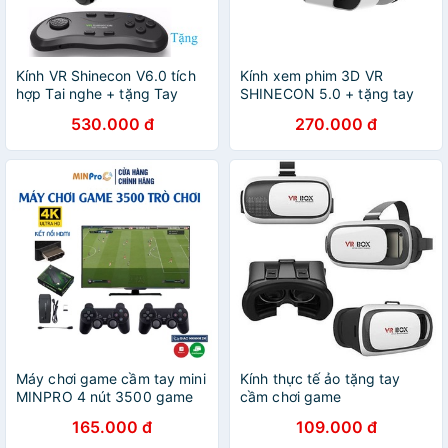
Kính VR Shinecon V6.0 tích
Kính xem phim 3D VR
hợp Tai nghe + tặng Tay
SHINECON 5.0 + tặng tay
game
game mẫu 2018
530.000 đ
270.000 đ
Máy chơi game cầm tay mini
Kính thực tế ảo tặng tay
MINPRO 4 nút 3500 game
cầm chơi game
huyền thoại chất lượng 4K ,
165.000 đ
109.000 đ
kết nối HDMI - Bảo Hành 12