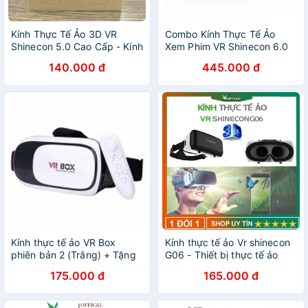
Kính Thực Tế Ảo 3D VR
Combo Kính Thực Tế Ảo
Shinecon 5.0 Cao Cấp - Kính
Xem Phim VR Shinecon 6.0
chơi game, xem phim
G06EB, Kính xem phim 3d
140.000 đ
445.000 đ
VR Box + Tay cầm chơi
game bluetooth 3.0
Kính thực tế ảo VR Box
Kính thực tế ảo Vr shinecon
phiên bản 2 (Trắng) + Tặng
G06 - Thiết bị thực tế ảo
1 tay cầm chơi game
cho điện thoại Chơi Tất Cả
175.000 đ
165.000 đ
bluetooth
Game Vr Và Phim 360 -
dc4440