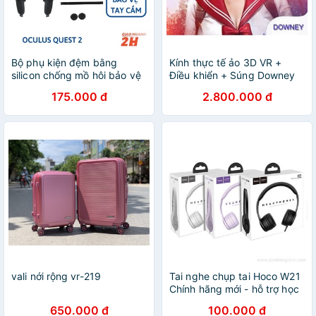
Bộ phụ kiện đệm bằng
Kính thực tế ảo 3D VR +
silicon chống mồ hôi bảo vệ
Điều khiển + Súng Downey
tay cầm chơi game Oculus
UGP - Sói bạc và Bộ phụ
175.000 đ
2.800.000 đ
Quest 2 - MINPRO
kiện full Cao cấp Cho dân
chơi VIP (như hình)
vali nới rộng vr-219
Tai nghe chụp tai Hoco W21
Chính hãng mới - hỗ trợ học
online , chơi game xem phim
650.000 đ
100.000 đ
- bảo hành 12 tháng