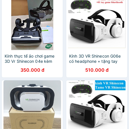
Kính thực tế ảo chơi game
Kính 3D VR Shinecon G06e
3D Vr Shinecon 04e kèm
có headphone + tặng tay
headphone
cầm chơi game bluetooth
350.000 đ
510.000 đ
3.0