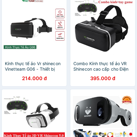
Kính thực tế ảo Vr shinecon
Combo Kính thực tế ảo VR
Vinetteam G06 - Thiết bị
Shinecon cao cấp cho Điện
thực tế ảo cho điện thoại
thoại+Tay cầm chơi game
214.000 đ
395.000 đ
Chơi Tất Cả Game Vr Và
bluetooth 3.0
Phim 360 -4440