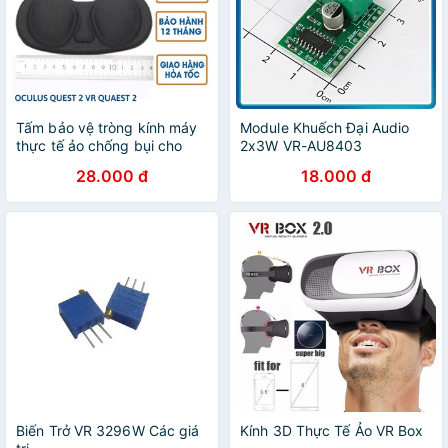
Tấm bảo vệ tròng kính máy
Module Khuếch Đại Audio
thực tế ảo chống bụi cho
2x3W VR-AU8403
Oculus Quest 2 Vr Quaest2 -
28.000 đ
18.000 đ
MINPRO
Biến Trở VR 3296W Các giá
Kính 3D Thực Tế Ảo VR Box