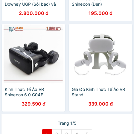
Downey UGP (Sói bạc) và
Shinecon (Đen)
Bộ điều khiển AR VR (Sống
2.800.000 đ
195.000 đ
động như thật)
Kính Thực Tế Ảo VR
Giá Đỡ Kính Thực Tế Ảo VR
Shinecon 6.0 G04E
Stand
329.590 đ
339.000 đ
Trang 1/5