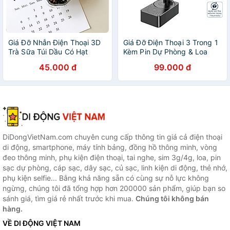
Giá Đỡ Nhẫn Điện Thoại 3D
Giá Đỡ Điện Thoại 3 Trong 1
Trà Sữa Túi Dầu Có Hạt
Kèm Pin Dự Phòng & Loa
Chuyển Động- Hàng Chính
Bluetooth - Tiện Lợi, Dễ
45.000 đ
99.000 đ
Hãng
Dàng Mang Theo Khi Di
Chuyển - HÀNG CHÍNH
HÃNG MINIIN
DiDongVietNam.com chuyên cung cấp thông tin giá cả điện thoại
di động, smartphone, máy tính bảng, đồng hồ thông minh, vòng
đeo thông minh, phụ kiện điện thoại, tai nghe, sim 3g/4g, loa, pin
sạc dự phòng, cáp sạc, dây sạc, củ sạc, linh kiện di động, thẻ nhớ,
phụ kiện selfie... Bằng khả năng sẵn có cùng sự nỗ lực không
ngừng, chúng tôi đã tổng hợp hơn 200000 sản phẩm, giúp bạn so
sánh giá, tìm giá rẻ nhất trước khi mua.
Chúng tôi không bán
hàng.
VỀ DI ĐỘNG VIỆT NAM