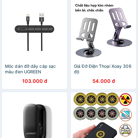
Móc dán đỡ dây cáp sạc
Giá Đỡ Điện Thoại Xoay 306
màu đen UGREEN
độ
50257LP114 - Hàng Chính
103.000 đ
54.000 đ
Hãng