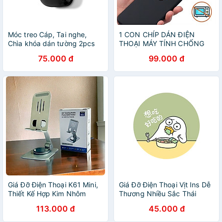
Móc treo Cáp, Tai nghe,
1 CON CHÍP DÁN ĐIỆN
Chìa khóa dán tường 2pcs
THOẠI MÁY TÍNH CHỐNG
Màu Đen Ugreen 10534
ĐIỆN TỪ BẢO VỆ NÃO AN
75.000 đ
99.000 đ
LP252 Hàng Chính Hãng
TOÀN CHO MỌI NGƯỜI
Giá Đỡ Điện Thoại K61 Mini,
Giá Đỡ Điện Thoại Vịt Ins Dễ
Thiết Kế Hợp Kim Nhôm
Thương Nhiều Sắc Thái
Vững Chắc
Xoay- Hàng Chính Hãng
113.000 đ
45.000 đ