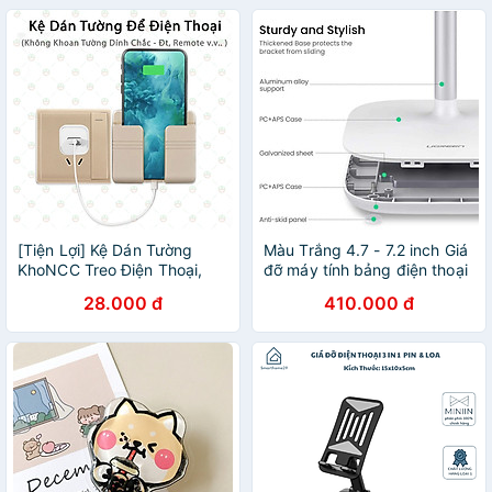
[Tiện Lợi] Kệ Dán Tường
Màu Trắng 4.7 - 7.2 inch Giá
KhoNCC Treo Điện Thoại,
đỡ máy tính bảng điện thoại
Remote, Dây điện, Hàng
Ugreen LP70575GD177 -
28.000 đ
410.000 đ
Chính Hãng Không Cần
Hàng chính hãng
Khoan Tường - KDHS-9910-
KDTDDT (Nhiều màu)