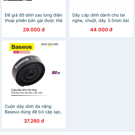
Đế giá đỡ dính sau lưng điện
Dây cáp dính dành cho tai
thoại phiên bản gài được thẻ
nghe, chuột, dây 3.5mm dài
(Phone Stand)
15cm màu xám đen
29.000 đ
44.000 đ
ACC50370LP146 Hàng
chính hãng
Cuộn dây dính đa năng
Baseus dùng để bó cáp sạc,
dây điện và dây của các
37.260 đ
thiết bị ngoại vi, làm tăng
thẩm mĩ và gọn gàng