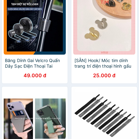
Băng Dính Gai Velcro Quấn
[SẴN] Hook/ Móc tim dính
Dây Sạc Điện Thoại Tai
trang trí điện thoại hình gấu
Nghe Dán Thu Gọn Dây Điện
49.000 đ
25.000 đ
Đa Năng Sáng Tạo - Hàng
Nhập Khẩu