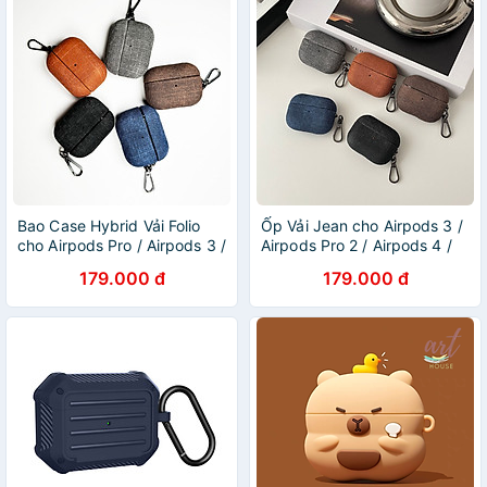
Bao Case Hybrid Vải Folio
Ốp Vải Jean cho Airpods 3 /
cho Airpods Pro / Airpods 3 /
Airpods Pro 2 / Airpods 4 /
Airpods Pro 2 / Airpods 4 /
Airpods Pro 3 - Hàng Chính
179.000 đ
179.000 đ
Airpods Pro 3 - Hàng Chính
Hãng
Hãng