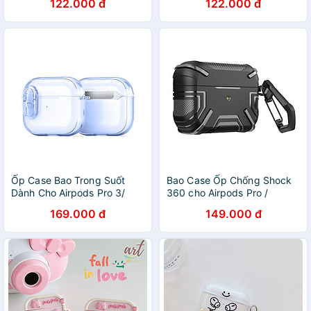
122.000 đ
122.000 đ
loại - HÀNG CHÍNH HÃNG
loại - HÀNG CHÍNH HÃNG
Ốp Case Bao Trong Suốt
Bao Case Ốp Chống Shock
Dành Cho Airpods Pro 3/
360 cho Airpods Pro /
Airpods 4/ Airpods 3 /
AirPods 3 / Airpods Pro 2 -
169.000 đ
149.000 đ
Airpods Pro 2/ Airpods Pro,
Hàng Chính Hãng
Khoá An Toàn, Chống Sốc,
Dux Ducis PECL
Series_Hàng Chính Hãng