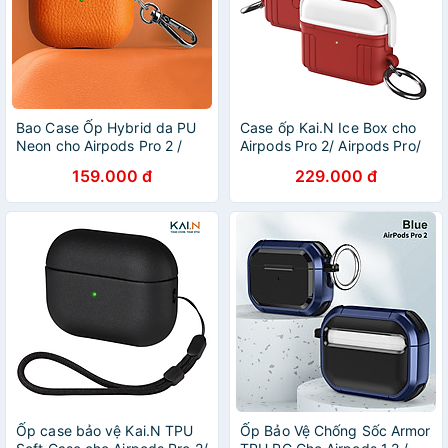
Bao Case Ốp Hybrid da PU
Case ốp Kai.N Ice Box cho
Neon cho Airpods Pro 2 /
Airpods Pro 2/ Airpods Pro/
Airpods 4 / Airpods Pro 3 -
Airpods 3, kèm móc treo_
159.000 đ
229.000 đ
Hàng Chính Hãng
Hàng chính hãng
Ốp case bảo vệ Kai.N TPU
Ốp Bảo Vệ Chống Sốc Armor