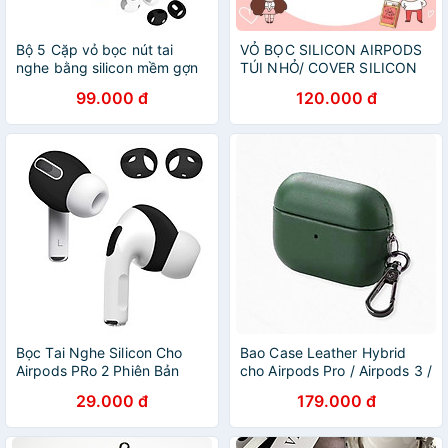
Bộ 5 Cặp vỏ bọc nút tai
VỎ BỌC SILICON AIRPODS
nghe bằng silicon mềm gợn
TÚI NHỎ/ COVER SILICON
sóng chống trượt và chống
AIRPODS TÚI NHỎ
99.000 đ
120.000 đ
rơi cho Airpods Pro 2 - Hàng
Chính Hãng
Bọc Tai Nghe Silicon Cho
Bao Case Leather Hybrid
Airpods PRo 2 Phiên Bản
cho Airpods Pro / Airpods 3 /
2022_ Hàng chính hãng
Airpods Pro 2 / Airpods 4 /
29.000 đ
179.000 đ
Airpods Pro 3 - Hàng Chính
Hãng