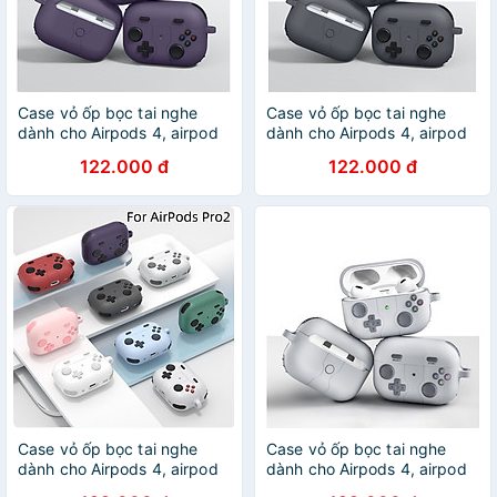
Case vỏ ốp bọc tai nghe
Case vỏ ốp bọc tai nghe
dành cho Airpods 4, airpod
dành cho Airpods 4, airpod
Pro 2 silicon kèm móc kim
Pro 2 silicon kèm móc kim
122.000 đ
122.000 đ
loại - HÀNG CHÍNH HÃNG
loại - HÀNG CHÍNH HÃNG
Case vỏ ốp bọc tai nghe
Case vỏ ốp bọc tai nghe
dành cho Airpods 4, airpod
dành cho Airpods 4, airpod
Pro 2 silicon kèm móc kim
Pro 2 silicon kèm móc kim