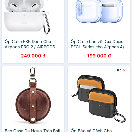
Ốp Case ESR Dành Cho
Ốp Case bảo vệ Dux Ducis
Airpods PRO 2 / AIRPODS
PECL Series cho Airpods 4/
PRO, Bounce Carrying -
Airpods 3 / Airpods Pro 2/
249.000 đ
199.000 đ
HÀNG CHÍNH HÃNG
Airpods Pro, Khoá An Toàn,
Chống Sốc_ Hàng chính
hãng
Bao Case Da Ngựa Tròn Ball
Ốp Bảo Vệ Dành Cho