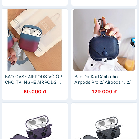
BAO CASE AIRPODS VỎ ỐP
Bao Da Kai Dành cho
CHO TAI NGHE AIRPODS 1,
Airpods Pro 2/ Airpods 1, 2/
AIRPODS 2, AIRPODS PRO
Airpods 3/ Airpods Pro Kèm
69.000 đ
129.000 đ
Móc Treo- Hàng Chính Hãng