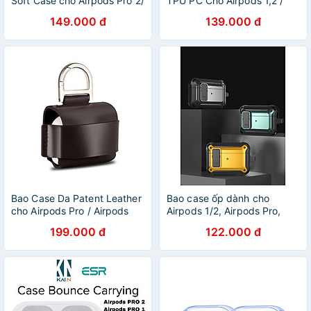
Soft Case cho Airpods Pro 2/
TPU PC Cho Airpods 1,2 /
Airpods Pro/ Airpods 3/
Airpods 3/ Airpods Pro/
149.000 đ
139.000 đ
Airpods 4 kèm dây đeo_
Airpods Pro 2 Kèm Móc
Hàng chính hãng
Treo- Hàng Chính Hãng
Bao Case Da Patent Leather
Bao case ốp dành cho
cho Airpods Pro / Airpods
Airpods 1/2, Airpods Pro,
Pro 2 - Hàng Chính Hãng
AirPods 3, Airpods Pro 2 có
199.000 đ
122.000 đ
khoá chống rơi kèm móc
treo - Hàng chính hãng