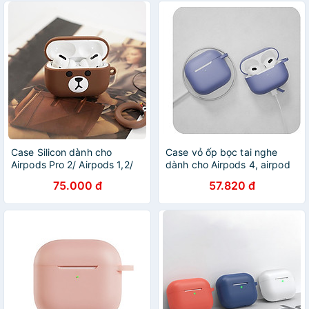
Case Silicon dành cho
Case vỏ ốp bọc tai nghe
Airpods Pro 2/ Airpods 1,2/
dành cho Airpods 4, airpod
Airpods Pro/ Airpods 3 Hình
Pro 2 silicon kèm dây đeo -
75.000 đ
57.820 đ
Gấu Brown_ Hàng Chính
HÀNG CHÍNH HÃNG
Hãng