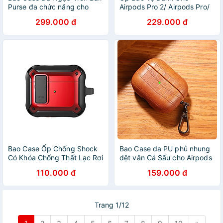
Purse đa chức năng cho
Airpods Pro 2/ Airpods Pro/
Airpods Pro / Airpods 3 /
Airpods 3, Kai.N Ice Box,
299.000 đ
229.000 đ
Airpods Pro 2 - Hàng Chính
Kèm Móc Treo_ Hàng chính
Hãng
hãng
Bao Case Ốp Chống Shock
Bao Case da PU phủ nhung
Có Khóa Chống Thất Lạc Rơi
dệt vân Cá Sấu cho Airpods
Tai Nghe cho Airpods 1&2 /
Pro 2 / Airpods 4 / Airpods
110.000 đ
159.000 đ
Airpods Pro / AirPods 3 /
Pro 3 - Hàng Chính Hãng
Airpods Pro 2 - Hàng Chính
Hãng
Trang 1/12