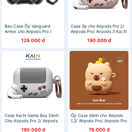
Bao Case Ốp Vanguard
Case ốp cho Airpods Pro 2/
Armor cho Airpods Pro /
Airpods Pro/ Airpods 3 Kai.N
AirPods 3 / Airpods Pro 2 -
Game Boy_ Hàng Chính
129.000 đ
190.000 đ
Hàng Chính Hãng
Hãng
Case Kai.N Game Boy Dành
Ốp Case dành cho Airpods
Cho Airpods Pro 2/ Airpods
1,2/ Airpods Pro/ Airpods Pro
Pro/ Airpods 3_ Hàng Chính
2/ Airpods 3/ Hình Capybara
190.000 đ
79.000 đ
Hãng
đội Vịt_ Hàng chính hãng