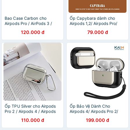
Bao Case Carbon cho
Ốp Capybara dành cho
Airpods Pro / AirPods 3 /
Airpods 1,2/ Airpods Pro/
Airpods Pro 2 - Hàng Chính
Airpods Pro 2/ Airpods 3 hot
120.000 đ
79.000 đ
Hãng
Trend- Hàng chính hãng
Ốp TPU Silver cho Airpods
Ốp Bảo Vệ Dành Cho
Pro 2 / Airpods 4 / Airpods
Airpods 4/ Airpods Pro 2/
Pro 3 - Hàng Chính Hãng
Airpods Pro/ Airpods Pro 3,
110.000 đ
199.000 đ
Kai.N Chrome, Kèm Dây Đeo
- Hàng Chính Hãng