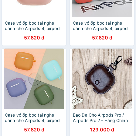
Case vỏ ốp bọc tai nghe
Case vỏ ốp bọc tai nghe
dành cho Airpods 4, airpod
dành cho Airpods 4, airpod
Pro 2 silicon kèm dây đeo -
Pro 2 silicon kèm dây đeo -
57.820 đ
57.820 đ
HÀNG CHÍNH HÃNG
HÀNG CHÍNH HÃNG
Case vỏ ốp bọc tai nghe
Bao Da Cho Airpods Pro /
dành cho Airpods 4, airpod
Airpods Pro 2 - Hàng Chính
Pro 2 silicon kèm dây đeo -
Hãng
57.820 đ
129.000 đ
HÀNG CHÍNH HÃNG