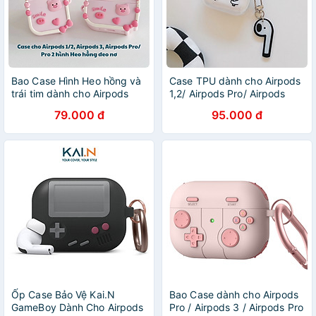
Bao Case Hình Heo hồng và
Case TPU dành cho Airpods
trái tim dành cho Airpods
1,2/ Airpods Pro/ Airpods
1,2/ Airpods Pro/ Airpods Pro
3/Airpods Pro 2 Hình Tai
79.000 đ
95.000 đ
2/ Airpods 3_ Hàng chính
Nghe Kèm Khóa Treo_ Hàng
hãng
Chính Hãng
Ốp Case Bảo Vệ Kai.N
Bao Case dành cho Airpods
GameBoy Dành Cho Airpods
Pro / Airpods 3 / Airpods Pro