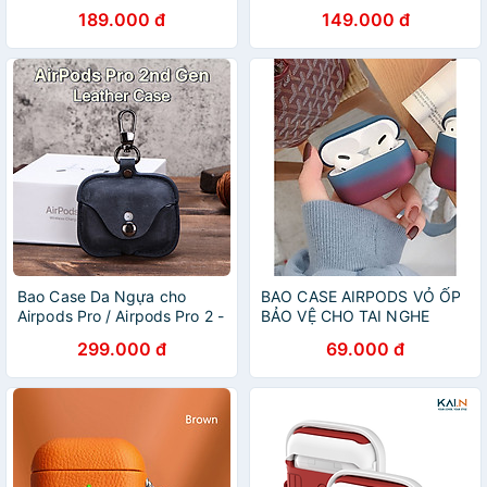
Pro 2 / Airpods Pro / Airpods
2 Kiểu Máy Chơi Game -
189.000 đ
149.000 đ
3 - Hàng Chính Hãng
Hàng Chính Hãng
Bao Case Da Ngựa cho
BAO CASE AIRPODS VỎ ỐP
Airpods Pro / Airpods Pro 2 -
BẢO VỆ CHO TAI NGHE
Hàng Chính Hãng
AIRPODS 1, AIRPODS 2,
299.000 đ
69.000 đ
AIRPODS PRO