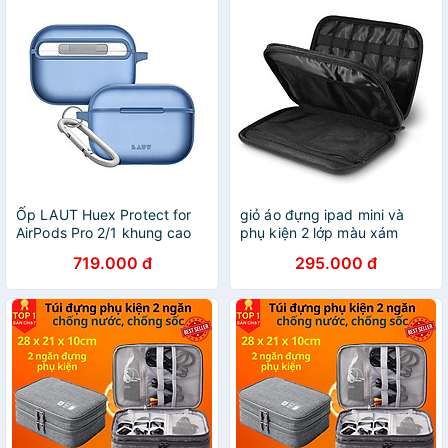
Ốp LAUT Huex Protect for
giỏ áo đựng ipad mini và
AirPods Pro 2/1 khung cao
phụ kiện 2 lớp màu xám
su mỏng để bảo vệ chống
Ugreen 139TH50147LP
719.000 đ
295.000 đ
va đập Hàng Chính Hãng
hàng chính hãng