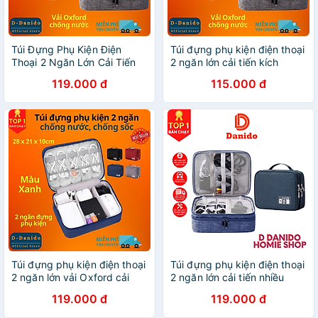
Túi Đựng Phụ Kiện Điện
Túi đựng phụ kiện điện thoại
Thoại 2 Ngăn Lớn Cải Tiến
2 ngăn lớn cải tiến kích
Nhiều Ngăn Chống Nước,
thước 27cm nhiều ngăn
119.000 đ
115.000 đ
Chống Sốc - Hàng Chính
chống nước, chống sốc -
Hãng D Danido
Hàng chính hãng D Danido
Túi đựng phụ kiện điện thoại
Túi đựng phụ kiện điện thoại
2 ngăn lớn vải Oxford cải
2 ngăn lớn cải tiến nhiều
tiến kích thước 27cm nhiều
ngăn chống nước, chống
119.000 đ
119.000 đ
ngăn chống nước, chống
sốc - Túi đựng bảo vệ phụ
sốc - Hàng chính hãng D
kiện điện thoại máy tính