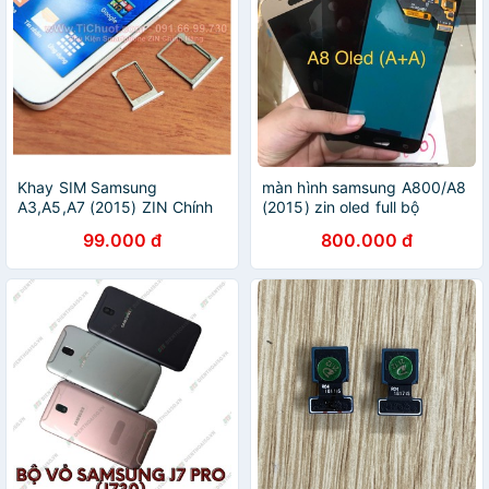
Khay SIM Samsung
màn hình samsung A800/A8
A3,A5,A7 (2015) ZIN Chính
(2015) zin oled full bộ
Hãng
99.000 đ
800.000 đ