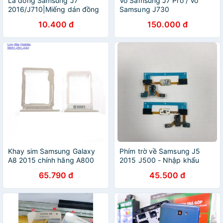
Lá đồng Samsung J7
Vỏ Samsung J7 Pro / Vỏ
2016/J710|Miếng dán đồng
Samsung J730
Samsung J7 2016/J710
10.400 đ
150.000 đ
Khay sim Samsung Galaxy
Phím trờ về Samsung J5
A8 2015 chính hãng A800
2015 J500 - Nhập khẩu
65.790 đ
45.500 đ