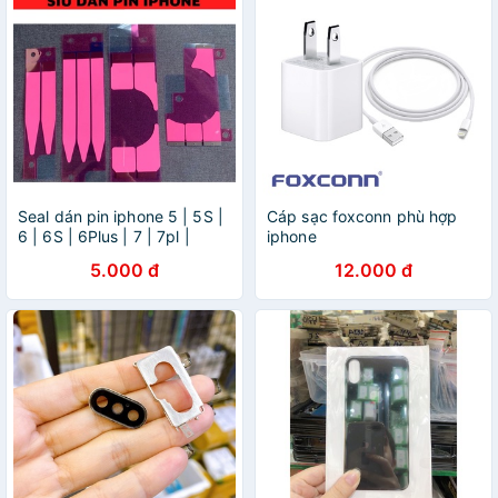
Seal dán pin iphone 5 | 5S |
Cáp sạc foxconn phù hợp
6 | 6S | 6Plus | 7 | 7pl |
iphone
8Plus | X | Xs | Xs max
13/12/11/xsmax/7/8plus/x/6/5
5.000 đ
12.000 đ
sạc iphone