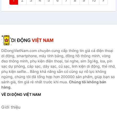
1
2
3
4
5
6
7
8
9
10
»
DiDongVietNam.com chuyên cung cấp thông tin giá cả điện thoại
di động, smartphone, máy tính bảng, đồng hồ thông minh, vòng
đeo thông minh, phụ kiện điện thoại, tai nghe, sim 3g/4g, loa, pin
sạc dự phòng, cáp sạc, dây sạc, củ sạc, linh kiện di động, thẻ nhớ,
phụ kiện selfie... Bằng khả năng sẵn có cùng sự nỗ lực không
ngừng, chúng tôi đã tổng hợp hơn 200000 sản phẩm, giúp bạn so
sánh giá, tìm giá rẻ nhất trước khi mua.
Chúng tôi không bán
hàng.
VỀ DI ĐỘNG VIỆT NAM
Giới thiệu