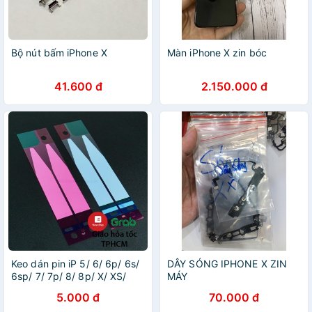
Bộ nút bấm iPhone X
Màn iPhone X zin bóc
41.600 đ
2.150.000 đ
Keo dán pin iP 5/ 6/ 6p/ 6s/
DÂY SÓNG IPHONE X ZIN
6sp/ 7/ 7p/ 8/ 8p/ X/ XS/
MÁY
XR/ XSMax
5.000 đ
70.000 đ