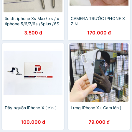
ốc đít iphone Xs Max/ xs / x
CAMERA TRƯỚC IPHONE X
/iphone 5/6/7/6s /6plus /6S
ZIN
plus / 7 plus /8 plus đủ màu
3.500 đ
170.000 đ
Dây nguồn iPhone X [ zin ]
Lưng iPhone X ( Cam lớn )
100.000 đ
79.000 đ