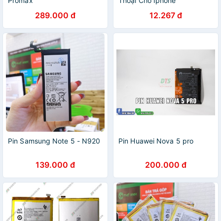
Promax
Thoại Cho Iphone
5/5s/6/6s/6Plus/6sPlus/7/7Plus/8/8Plus/X/11/12promax
289.000 đ
12.267 đ
Pin Samsung Note 5 - N920
Pin Huawei Nova 5 pro
139.000 đ
200.000 đ