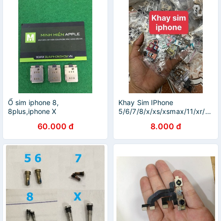
Ổ sim iphone 8,
Khay Sim IPhone
8plus,iphone X
5/6/7/8/x/xs/xsmax/11/xr/11pr
Zin
60.000 đ
8.000 đ