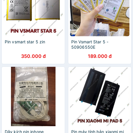
Pin vsmart star 5 zin
Pin Vsmart Star 5 -
50906550E
350.000 đ
189.000 đ
Dây kích pin iphone
Pin máy tính bản xiaomi mi