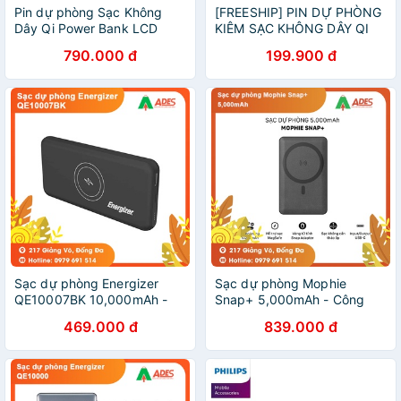
Pin dự phòng Sạc Không
[FREESHIP] PIN DỰ PHÒNG
Dây Qi Power Bank LCD
KIÊM SẠC KHÔNG DÂY QI
Dual USB 10.000mAh
20.000mAh - HOCO J50,
790.000 đ
199.900 đ
Baseus
J56 10.000MAH
Sạc dự phòng Energizer
Sạc dự phòng Mophie
QE10007BK 10,000mAh -
Snap+ 5,000mAh - Công
tích hợp sạc không dây
nghệ sạc không dây chuẩn
469.000 đ
839.000 đ
chuẩn Qi, thiết kế nhỏ gọn
Qi - Bảo hành chính hãng 24
tiện lợi
tháng