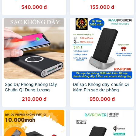
QI - Home and Garden
sạc QI
540.000 đ
155.000 đ
Sạc Dự Phòng Không Dây
Đế sạc Không dây chuẩn Qi
Chuẩn QI Dung Lượng
kiêm Pin sạc dự phòng
20000mAh
RAVPOWER RPPB106
210.000 đ
950.000 đ
5000mAh 3IN1