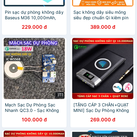
Pin sạc dự phòng không dây
Sạc không dây siêu mỏng
Baseus M36 10,000mAh,
siêu đẹp chuẩn Qi kiêm pin
2.1A, 5W Qi Wireless
dự phòng 8000 mAh
229.000 đ
389.000 đ
Charger, LED
Mạch Sạc Dự Phòng Sạc
[TẶNG CÁP 3 CHÂN+QUẠT
Nhanh QC3.0 - Sạc Không
MINI] Sạc Dự Phòng Không
Dây Qi - PD3.0
Dây Chuẩn QI 10.000mAh -
100.000 đ
269.000 đ
LUXQI1- SIÊU ĐỘC, SIÊU
ĐẸP