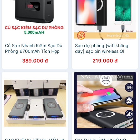
Củ Sạc Nhanh Kiêm Sạc Dự
Sạc dự phòng [wifi không
Phòng 6700mAh Tích Hợp
dây] sạc pin wireless QI
Sạc Không Dây Chuẩn Qi
chính hãng
389.000 đ
219.000 đ
5W