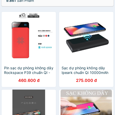
9.861
Sản Phẩm
Pin sạc dự phòng không dây
Sạc dự phòng không dây
Rockspace P39 chuẩn QI -
Ipeark chuẩn Qi 10000mAh
iAll Store
460.600 đ
275.000 đ