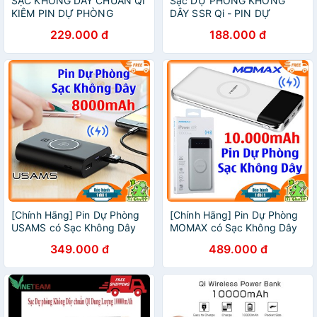
SẠC KHÔNG DÂY CHUẨN QI
Sạc DỰ PHÒNG KHÔNG
KIÊM PIN DỰ PHÒNG
DÂY SSR Qi - PIN DỰ
10.000 MAH
PHÒNG 20000mah 15W
229.000 đ
188.000 đ
(PD125159)
[Chính Hãng] Pin Dự Phòng
[Chính Hãng] Pin Dự Phòng
USAMS có Sạc Không Dây
MOMAX có Sạc Không Dây
Qi 8000mAh
Qi 10.000mAh
349.000 đ
489.000 đ