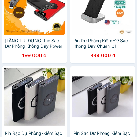
[TẶNG TÚI ĐỰNG] Pin Sạc
Pin Dự Phòng Kiêm Đế Sạc
Dự Phòng Không Dây Power
Không Dây Chuẩn QI
Bank Chuẩn QI 10.000mAh -
RAVPOWER RP-PB106
199.000 đ
399.000 đ
Hỗ trợ sạc nhanh, sạc không
5000mAh 3-IN-1
dây
Pin Sạc Dự Phòng-Kiêm Sạc
Pin Sạc Dự Phòng Kiêm Sạc