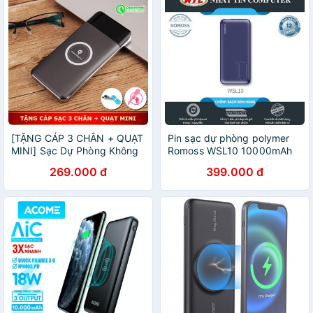
[TẶNG CÁP 3 CHÂN + QUẠT
Pin sạc dự phòng polymer
MINI] Sạc Dự Phòng Không
Romoss WSL10 10000mAh
Dây Chuẩn QI 10.000mAh -
QC 3.0 / sạc không dây Qi/
269.000 đ
399.000 đ
STYLEQ9- SIÊU ĐỘC, SIÊU
sạc PD 18W (Xanh)
ĐẸP