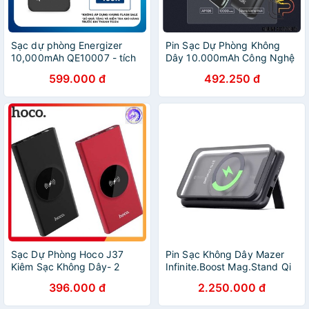
Sạc dự phòng Energizer
Pin Sạc Dự Phòng Không
10,000mAh QE10007 - tích
Dây 10.000mAh Công Nghệ
hợp không dây chuẩn Qi, 2
Qi 10W Sạc Nhanh 2 Chiều
599.000 đ
492.250 đ
cổng output tiện lợi - Hàng
18W ACOME AP106
chính hãng
Sạc Dự Phòng Hoco J37
Pin Sạc Không Dây Mazer
Kiêm Sạc Không Dây- 2
Infinite.Boost Mag.Stand Qi
Cổng USB Hỗ Trợ Sạc
Wireless -Hàng Chính Hãng
396.000 đ
2.250.000 đ
Nhanh10000MAH Chuẩn QI
- BH 12 Tháng Chính Hãng