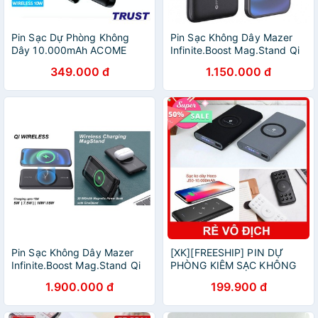
Pin Sạc Dự Phòng Không
Pin Sạc Không Dây Mazer
Dây 10.000mAh ACOME
Infinite.Boost Mag.Stand Qi
AP106 Sạc Không Dây Qi
Wireless 15W/10000mAh
349.000 đ
1.150.000 đ
10W - Sạc Nhanh PD +
QC3.0 18W - BẢO HÀNH 18
THÁNG
Pin Sạc Không Dây Mazer
[XK][FREESHIP] PIN DỰ
Infinite.Boost Mag.Stand Qi
PHÒNG KIÊM SẠC KHÔNG
Wireless 15W/20000mAh
DÂY QI 20.000mAh - HOCO
1.900.000 đ
199.900 đ
J50, J56 10.000MAH [HCM]