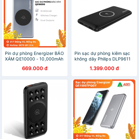
Pin dự phòng Energizer BÁO
Pin sạc dự phòng kiêm sạc
XÁM QE10000 - 10,000mAh
không dây Philips DLP9611
- Tích hợp sạc không dây
với công nghệ Qi 10000
669.000 đ
1.399.000 đ
5W chuẩn Qi, thiết kế vỏ kim
mAh
loại chắc chắn