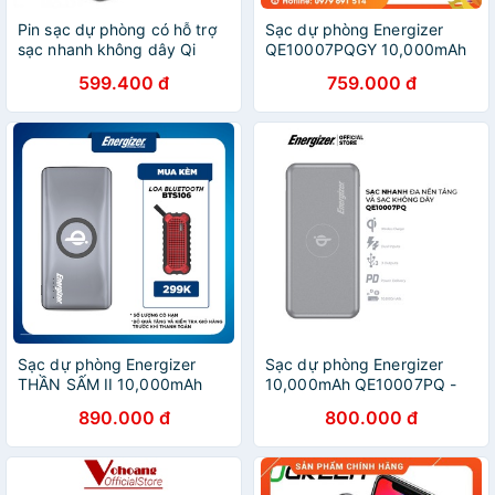
Pin sạc dự phòng có hỗ trợ
Sạc dự phòng Energizer
sạc nhanh không dây Qi
QE10007PQGY 10,000mAh
10W USAMS 10000mAh -
- tích hợp sạc nhanh đa nền
599.400 đ
759.000 đ
HanruiOffical
tảng, sạc không dây 10W
chuẩn Qi, PD 18W
Sạc dự phòng Energizer
Sạc dự phòng Energizer
THẦN SẤM II 10,000mAh
10,000mAh QE10007PQ -
QE10005CQ - Tích hợp sạc
tích hợp sạc nhanh đa nền
890.000 đ
800.000 đ
nhanh đa nền tảng, sạc
tảng, sạc không dây 10W
không dây chuẩn Qi
chuẩn Qi, PD 18W