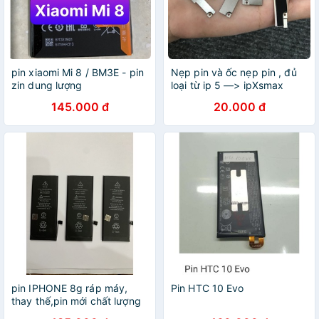
pin xiaomi Mi 8 / BM3E - pin
Nẹp pin và ốc nẹp pin , đủ
zin dung lượng
loại từ ip 5 —> ipXsmax
3300/3400mAh
145.000 đ
20.000 đ
pin IPHONE 8g ráp máy,
Pin HTC 10 Evo
thay thế,pin mới chất lượng
tốt