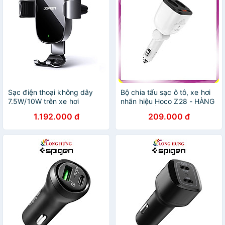
Sạc điện thoại không dây
Bộ chia tẩu sạc ô tô, xe hơi
7.5W/10W trên xe hơi
nhãn hiệu Hoco Z28 - HÀNG
UGREEN 50583Cd157 Hàng
NHẬP KHẨU
1.192.000 đ
209.000 đ
chính hãng