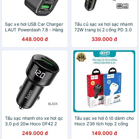
Sạc xe hơi USB Car Charger
Tẩu củ sạc xe hơi sạc nhanh
LAUT Powerdash 7.8 - Hàng
72W trang bị 2 cổng PD 3.0
chính hãng
Type C và USB A QC 4.0
448.000 đ
339.000 đ
hiệu WIWU Intelligent
Transparent Car Charger
PC500 đa năng cho xe hơi /
xe ô tô trang bị LED hiển thị,
chuẩn PD 3.0 và QC 4.0,
chip sạc thông minh - hàng
nhập khẩu
Tẩu sạc nhanh oto xe hơi qc
Tẩu sạc xe hơi ô tô dành cho
3.0 pd 20w Hoco DF42 2
Hoco Z36 tích hợp 2 cổng
cổng sạc usb và type c -
sạc max 2.4A (nhiều màu) -
249.000 đ
149.000 đ
hàng chính hãng
Hàng Chính Hãng