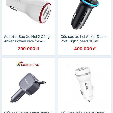
Adapter Sạc Xe Hơi 2 Cổng
Cốc sạc xe hơi Anker Dual-
Anker PowerDrive 24W -
Port High Speed 1USB
A2310022
1Type-C 52.5W A2735 -
390.000 đ
400.000 đ
Hàng chính hãng
Cốc sạc xe hơi Anker Nano 2
Tẩu Sạc Trên Xe Hơi Hoco