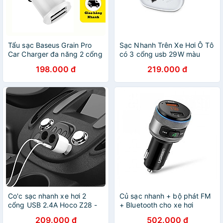
Tẩu sạc Baseus Grain Pro
Sạc Nhanh Trên Xe Hơi Ô Tô
Car Charger đa năng 2 cổng
có 3 cổng usb 29W màu
USB dùng trên xe hơi- Hàng
trắng UGREEN 40285Cd124
198.000 đ
219.000 đ
chính hãng
Hàng chính hãng
Co'c sạc nhanh xe hơi 2
Củ sạc nhanh + bộ phát FM
cổng USB 2.4A Hoco Z28 -
+ Bluetooth cho xe hơi
Màn hình LED - WHITE
Ugreen 60283 QC 3.0 Black
209.000 đ
502.000 đ
(12T)- HÀNG CHÍNH HÃNG
Gray ED029 Hàng chính