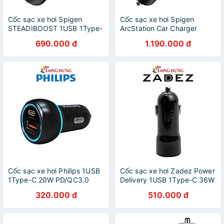
Cốc sạc xe hơi Spigen
Cốc sạc xe hơi Spigen
STEADIBOOST 1USB 1Type-
ArcStation Car Charger
C 27W PD3.0/QC3.0
PC2000 2Type-C 65W
690.000 đ
1.190.000 đ
000CP25597 - Hàng chính
ACP02562 - Hàng chính
hãng
hãng
Cốc sạc xe hơi Philips 1USB
Cốc sạc xe hơi Zadez Power
1Type-C 20W PD/QC3.0
Delivery 1USB 1Type-C 36W
DLP2552PB/97 - Hàng chính
ZCA-4831 - Hàng chính
320.000 đ
510.000 đ
hãng
hãng