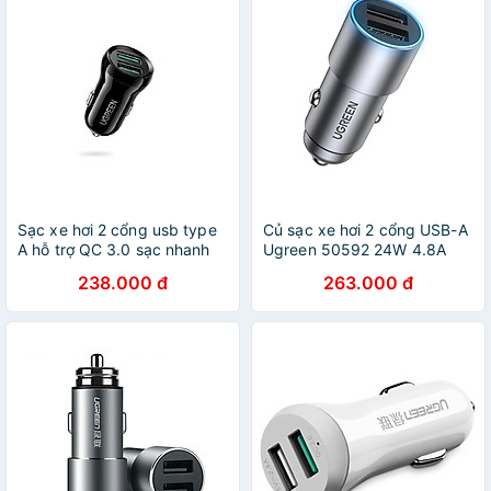
Sạc xe hơi 2 cổng usb type
Củ sạc xe hơi 2 cổng USB-A
A hỗ trợ QC 3.0 sạc nhanh
Ugreen 50592 24W 4.8A
24W Ugreen
Màu Xám CD130 Hàng chính
238.000 đ
263.000 đ
037CHG70192ED Hàng
hãng
chính hãng