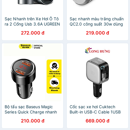
Sạc Nhanh trên Xe Hơi Ô Tô
Sạc nhanh màu trắng chuẩn
ra 2 Cổng Usb 3.6A UGREEN
QC2.0 công suất 30w dùng
50591-Cd169 Hàng chính
trên xe hơi UGREEN
272.000 đ
219.000 đ
hãng
20758Cd114 Hàng chính
hãng
Bộ tẩu sạc Baseus Magic
Cốc sạc xe hơi Cuktech
Series Quick Charge nhanh
Built-in USB-C Cable 1USB
đa năng dùng cho xe hơi-
2Type-C 100W CC903P -
210.000 đ
669.000 đ
Hàng chính hãng
Hàng chính hãng