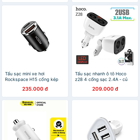
Tẩu sạc mini xe hơi
Tẩu sạc nhanh ô tô Hoco
Rockspace H15 cổng kép
z28 4 cổng sạc 2.4A - củ
A+C PD 30W nhỏ gọn sạc
sạc xe hơi có led hiển thị cao
235.000 đ
209.000 đ
không nóng máy hàng chính
cấp - hàng chính hãng
hãng