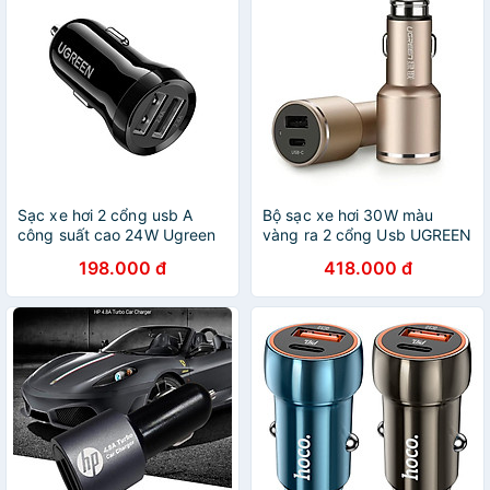
Sạc xe hơi 2 cổng usb A
Bộ sạc xe hơi 30W màu
công suất cao 24W Ugreen
vàng ra 2 cổng Usb UGREEN
018CHG50875ED Hàng
30780Cd130 Hàng chính
198.000 đ
418.000 đ
chính hãng
hãng