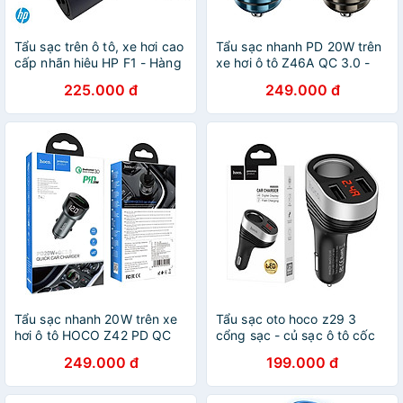
Tẩu sạc trên ô tô, xe hơi cao
Tẩu sạc nhanh PD 20W trên
cấp nhãn hiêu HP F1 - Hàng
xe hơi ô tô Z46A QC 3.0 -
Chính Hãng
Hàng nhập khẩu
225.000 đ
249.000 đ
Tẩu sạc nhanh 20W trên xe
Tẩu sạc oto hoco z29 3
hơi ô tô HOCO Z42 PD QC
cổng sạc - củ sạc ô tô cốc
3.0 hàng chính hãng
sạc xe hơi có led hiển thị -
249.000 đ
199.000 đ
hàng chính hãng