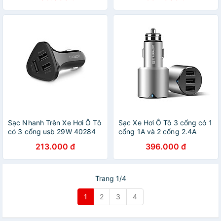
hãng
Sạc Nhanh Trên Xe Hơi Ô Tô
Sạc Xe Hơi Ô Tô 3 cổng có 1
có 3 cổng usb 29W 40284
cổng 1A và 2 cổng 2.4A
màu đen UGREEN Cd124
UGREEN 40733Cd165 Hàng
213.000 đ
396.000 đ
Hàng chính hãng
chính hãng
Trang 1/4
1
2
3
4