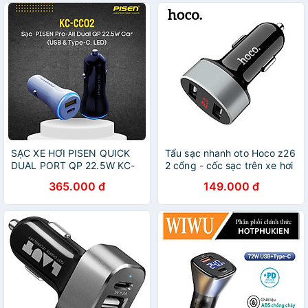
SẠC XE HƠI PISEN QUICK
Tẩu sạc nhanh oto Hoco z26
DUAL PORT QP 22.5W KC-
2 cổng - cốc sạc trên xe hơi
CC02 - Hàng chính hãng
có màn hình hiển thị -hàng
365.000 đ
149.000 đ
Bảo Hành 18 tháng
chính hãng