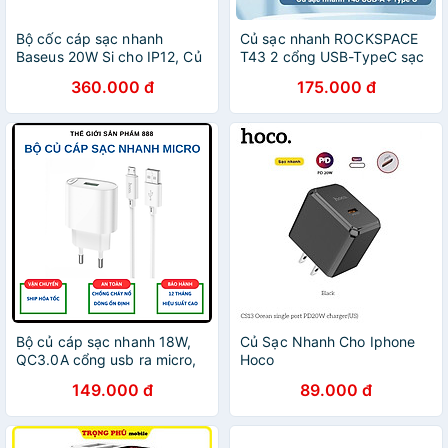
Bộ cốc cáp sạc nhanh
Củ sạc nhanh ROCKSPACE
Baseus 20W Si cho IP12, Củ
T43 2 cổng USB-TypeC sạc
sạc nhanh IP12 Baseus 20W
nhanh 20w hàng chính hãng
360.000 đ
175.000 đ
Super Si Mini USB C hỗ trợ
- Bảo hành 12 tháng
sạc nhanh QC3.0 PD - Hàng
chính hãng
Bộ củ cáp sạc nhanh 18W,
Củ Sạc Nhanh Cho Iphone
QC3.0A cổng usb ra micro,
Hoco
sạc nhanh điện thoại android
C80/C80Plus/CS13/CS13A -
149.000 đ
89.000 đ
C109A - Hàng chính hãng
Hỗ trợ sạc nhanh 20W PD
QC3.0 - Hàng Chính Hãng