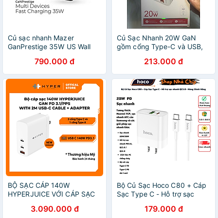
Củ sạc nhanh Mazer
Củ Sạc Nhanh 20W GaN
GanPrestige 35W US Wall
gồm cổng Type-C và USB,
Charger Siêu Nhỏ 02 Cổng
Hỗ Trợ QC3.0, Sạc Nhanh,
790.000 đ
213.000 đ
USB-C Có Đèn Led Báo Sạc
nhỏ gọn, tiện mang theo -
Nhanh Hàng Chính Hãng
Hàng nhập khẩu
BỘ SẠC CÁP 140W
Bộ Củ Sạc Hoco C80 + Cáp
HYPERJUICE VỚI CÁP SẠC
Sạc Type C - Hỗ trợ sạc
NHANH TYPE C HÀNG
nhanh QC3.0 - Hàng Chính
3.090.000 đ
179.000 đ
CHÍNH HÃNG
Hãng