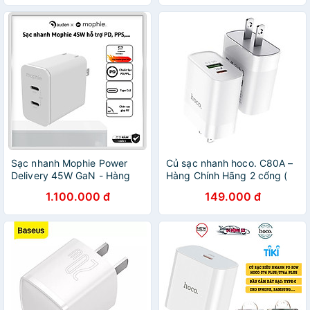
Sạc nhanh Mophie Power
Củ sạc nhanh hoco. C80A –
Delivery 45W GaN - Hàng
Hàng Chính Hãng 2 cổng (
chính hãng
USB + Type- C ) 3.1A, PD
1.100.000 đ
149.000 đ
20W, Q.C 3.0 hỗ trợ sạc
nhanh cho điện thoại