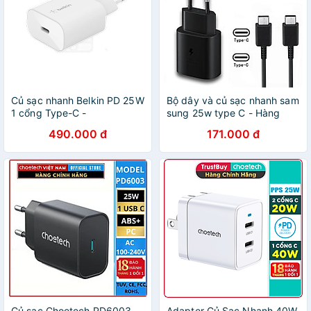
Củ sạc nhanh Belkin PD 25W
Bộ dây và củ sạc nhanh sam
1 cổng Type-C -
sung 25w type C - Hàng
GiaPhucStore | Hàng Chính
chính hãng
490.000 đ
171.000 đ
Hãng
Củ sạc Choetech PD6003
Adapter Củ Sạc Nhanh 40W