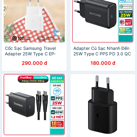
Cốc Sạc Samsung Travel
Adapter Củ Sạc Nhanh Đến
Adapter 25W Type C EP-
25W Type C PPS PD 3.0 QC
T2510 - Hàng Chính Hãng
3.0 RAVPower RP-PC156
290.000 đ
180.000 đ
Dành Cho Điện Thoại
Samsung, iPhone, iPad -
Hàng Chính Hãng