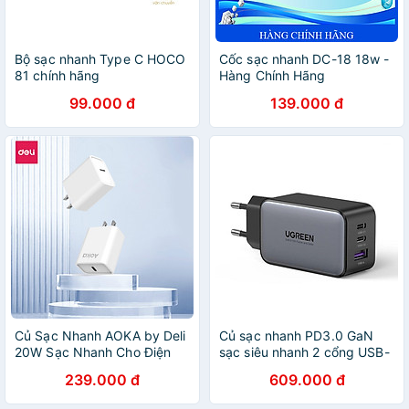
Bộ sạc nhanh Type C HOCO
Cốc sạc nhanh DC-18 18w -
81 chính hãng
Hàng Chính Hãng
99.000 đ
139.000 đ
Củ Sạc Nhanh AOKA by Deli
Củ sạc nhanh PD3.0 GaN
20W Sạc Nhanh Cho Điện
sạc siêu nhanh 2 cổng USB-
Thoại - Siêu Bền Chống
C chân cắm Ugreen 10335
239.000 đ
609.000 đ
Nóng Chống Cháy Nổ hàng
65W 2Port Màu Đen Hàng
chính hãng VS6022
chính hãng