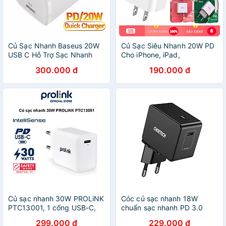
Củ Sạc Nhanh Baseus 20W
Củ Sạc Siêu Nhanh 20W PD
USB C Hỗ Trợ Sạc Nhanh
Cho iPhone, iPad,
Type C PD Cho iPhone -
Samsung,... - Cốc Sạc Hoco
300.000 đ
190.000 đ
Công Nghệ PD 3.0 QC 3.0 -
C76 Pus/C76A Plus 3.0 Siêu
Hàng Chính Hãng
Nhanh Siêu Bền - HÀNG
CHÍNH HÃNG
Củ sạc nhanh 30W PROLiNK
Cóc củ sạc nhanh 18W
PTC13001, 1 cổng USB-C,
chuẩn sạc nhanh PD 3.0
IntelliSense, PD 3.0, sạc siêu
Type-C hiệu CHOETECH
299.000 đ
229.000 đ
nhanh cho điện thoại, máy
Q3003 cho điện thoại / máy