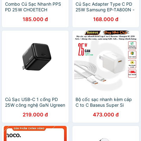
Combo Củ Sạc Nhanh PPS
Củ Sạc Adapter Type C PD
PD 25W CHOETECH
25W Samsung EP-TA800N -
PD6003 Và Cáp Type C
Màu Ngẫu Nhiên - Hàng
185.000 đ
168.000 đ
60W Dài 1.2m XCC-1003
Chính Hãng
Cho Điện Thoại Samsung,
Oppo, Vivo, Xiaomi - Hàng
Chính Hãng
Củ Sạc USB-C 1 cổng PD
Bộ cốc sạc nhanh kèm cáp
25W công nghệ GaN Ugreen
C to C Baseus Super Si
75955 X517 - Hàng chính
Quick Charger 1C 25W
219.000 đ
473.000 đ
hãng
Sets（PD/ QC3.0 Quick
charger, With Cable) dùng
cho sam sung S20, S21-
Hàng chính hãng