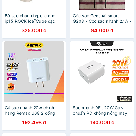
Bộ sạc nhanh type-c cho
Cóc sạc Genshai smart
ip15 ROCK Ice²Cube sạc
GS03 - Cốc sạc nhanh 2.1A -
nhanh 30W - Hàng chính
Hàng chính hãng
325.000 đ
94.000 đ
hãng Rockspace bảo hành
12 tháng
Củ sạc nhanh 20w chính
Sạc nhanh 9Fit 20W GaN
hãng Remax U68 2 cổng
chuẩn PD không nóng máy,
sạc nhanh PD3.0 và QC3.0
hỗ trợ sạc nhanh cho các
192.498 đ
190.000 đ
sạc đầy 50% pin trong 30
dòng Android / lOS - Hàng
phút - Hàng Chính Hãng
chính hãng
Remax