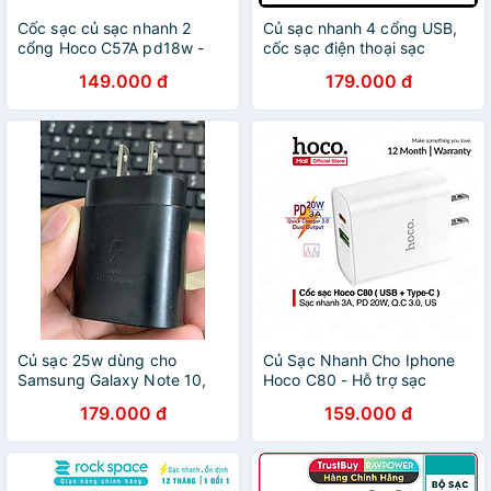
Cốc sạc củ sạc nhanh 2
Củ sạc nhanh 4 cổng USB,
cổng Hoco C57A pd18w -
cốc sạc điện thoại sạc
sạc nhanh quick charge 3.0
nhanh QC3.0 28.5W C102A
149.000 đ
179.000 đ
- hàng chính hãng
- Hàng chính hãng
Củ sạc 25w dùng cho
Củ Sạc Nhanh Cho Iphone
Samsung Galaxy Note 10,
Hoco C80 - Hỗ trợ sạc
Note 10 Lite, Note 10 Plus,
nhanh 20W PD QC3.0 -
179.000 đ
159.000 đ
S10 , S20 , A Series đầu
Hàng Chính Hãng
type - C - Hàng nhập khẩu