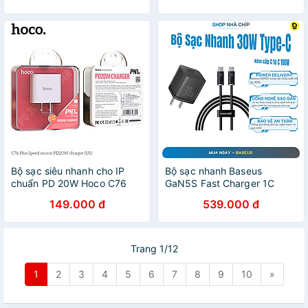
tính bảng - Hàng chính hãng
tính bảng / Macbook trang
bị chip sạc thông minh -
Hàng chính hãng
Bộ sạc siêu nhanh cho IP
Bộ sạc nhanh Baseus
chuẩn PD 20W Hoco C76
GaN5S Fast Charger 1C
Plus, bộ củ cáp sạc nhanh
30W Cho iPhone 15 14 13
149.000 đ
539.000 đ
hàng chính hãng Hoco
Pro Max (Nhỏ gọn, sạc
không nóng máy - Hoco Mall
nhanh PD/Quick Charge)-
Hàng nhập khẩu
Trang 1/12
1
2
3
4
5
6
7
8
9
10
»