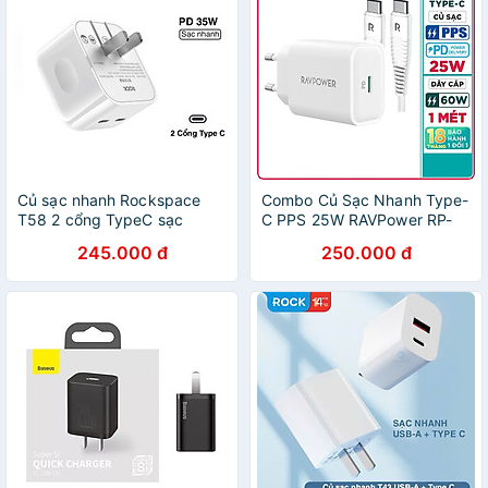
Củ sạc nhanh Rockspace
Combo Củ Sạc Nhanh Type-
T58 2 cổng TypeC sạc
C PPS 25W RAVPower RP-
nhanh 35w sạc ổn định -
PC156-W và Cáp Type-C To
245.000 đ
250.000 đ
hàng chính hãng bảo hành
C 60W Dài 1M RP-CB047-W
12 tháng
Dành Cho Điện Thoại
Android, Cho Samsung, Cho
Vivo, Cho Oppo, Cho Xiaomi
Và Máy Tính Bảng - Hàng
Chính Hãng