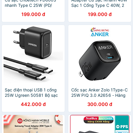
nhanh Type C 25W (PD/
Sạc 1 Cổng Type C 40W, 2
QC3.0 Quick charger, With
Cổng Type C 20W, PPS
199.000 đ
199.000 đ
Cable) - Hàng chính hãng
25W, QC3.0 18W
CHOETECH Q5006 Sạc
Nhanh iPhone 15, iPhone,
Samsung, iPad - Hàng Chính
Hãng
Sạc điện thoại USB 1 cổng
Cốc sạc Anker Zolo 1Type-C
25W Ugreen 50581 Bộ sạc
25W PIQ 3.0 A2656 - Hàng
nhanh kèm cáp sạc 2 đầu
chính hãng
442.000 đ
300.000 đ
Type C chân cắm tròn
CD250 - HÀNG CHÍNH
HÃNG