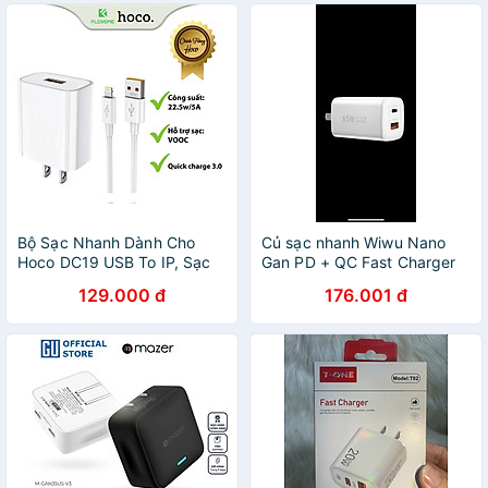
Bộ Sạc Nhanh Dành Cho
Củ sạc nhanh Wiwu Nano
Hoco DC19 USB To IP, Sạc
Gan PD + QC Fast Charger
Nhanh 5A/22.5W, Kèm Dây
Wi-U012 cho điện thoại, máy
129.000 đ
176.001 đ
Dài 1m, Hỗ Trợ Sạc VOOC,
tính bảng sạc nhanh 65W -
Quick Charge 3.0, Hàng
Hàng chính hãng
Chính Hãng