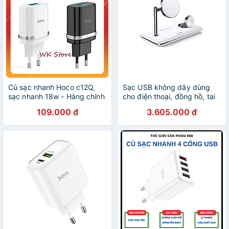
Củ sạc nhanh Hoco c12Q,
Sạc USB không dây dùng
sạc nhanh 18w - Hàng chính
cho điện thoại, đồng hồ, tai
hãng
nghe công suất 25W màu
109.000 đ
3.605.000 đ
trắng Ugreen 90326 - Hàng
chính hãng