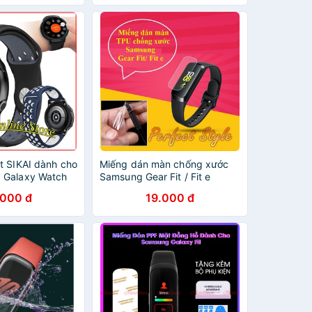
t SIKAI dành cho
Miếng dán màn chống xước
 Galaxy Watch
Samsung Gear Fit / Fit e
mm 44mm /
.000 đ
19.000 đ
Active ...