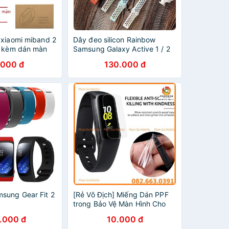
 xiaomi miband 2
Dây đeo silicon Rainbow
g kèm dán màn
Samsung Galaxy Active 1 / 2
.000 đ
130.000 đ
sung Gear Fit 2
[Rẻ Vô Địch] Miếng Dán PPF
trong Bảo Vệ Màn Hình Cho
Đồng Hồ Samsung Galaxy Fit
.000 đ
10.000 đ
Fit E