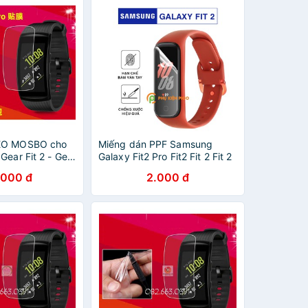
ẺO MOSBO cho
Miếng dán PPF Samsung
Gear Fit 2 - Gear
Galaxy Fit2 Pro Fit2 Fit 2 Fit 2
Không FULL màn
pro Fit e , Samsung Galaxy
.000 đ
2.000 đ
Fit2