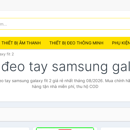
THIẾT BỊ ÂM THANH
THIẾT BỊ ĐEO THÔNG MINH
PHỤ KIỆ
xy fit 2
 đeo tay samsung gal
o tay samsung galaxy fit 2 giá rẻ nhất tháng 08/2026. Mua chính hãn
hàng tận nhà miễn phí, thu hộ COD