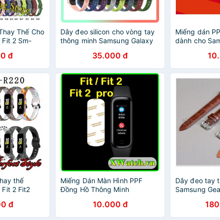
 Thay Thế Cho
Dây đeo silicon cho vòng tay
Miếng dán PP
Fit 2 Sm-
thông minh Samsung Galaxy
dành cho Sa
Fit2 Sm-R220
watch fit 2 /fi
0 đ
35.000 đ
10
thay thế
Miếng Dán Màn Hình PPF
Dây đeo tay t
it 2 Fit2
Đồng Hồ Thông Minh
Samsung Gear
 rằn ri
Samsung Galaxy Gear Fit2 Pro
Gear Fit2 Pro
0 đ
10.000 đ
180
Fit2 Fit 2 Fit 2 pro Fit e
sấu)