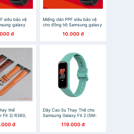
F siêu bảo vệ
Miếng dán PPF siêu bảo vệ
msung galaxy
cho đồng hồ Samsung galaxy
t 2 pro/ fit r350
watch fit 2/ fit 2 pro / fit r350
.000 đ
10.000 đ
hay thế
Dây Cao Su Thay Thế cho
 Fit 2/ R360,
Samsung Galaxy Fit 2 (SM-
/ R365 (vân cá
R220).
.000 đ
119.000 đ