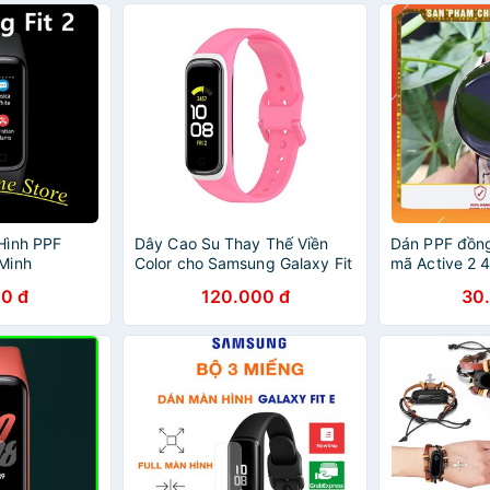
Hình PPF
Dây Cao Su Thay Thế Viền
Dán PPF đồng
Minh
Color cho Samsung Galaxy Fit
mã Active 2 
it2 Fit 2
2 (SM-R220).
2, Fit 2 Pro, F
0 đ
120.000 đ
30
Gear 2, Gear 