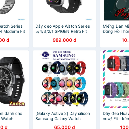
atch Series
Dây đeo Apple Watch Series
Miếng Dán M
N Moderm Fit
5/4/3/2/1 SPIGEN Retro Fit
Đồng Hồ Thô
Samsung Galax
00 đ
989.000 đ
10
Chống Va Đập
Đồng Hồ
el dành cho
[Galaxy Active 2] Dây silicon
Dây đeo Huaw
 Watch
Samsung Galaxy Watch
new/ Fit - kè
 S3
Active 2
3 khóa gốc
0 đ
65.000 đ
100