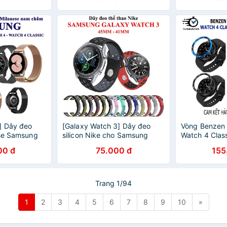
] Dây đeo
[Galaxy Watch 3] Dây đeo
Vòng Benzen
ese Samsung
silicon Nike cho Samsung
Watch 4 Clas
Galaxy Watch 3
46mm, Watc
00 đ
75.000 đ
155
Trang 1/94
1
2
3
4
5
6
7
8
9
10
»