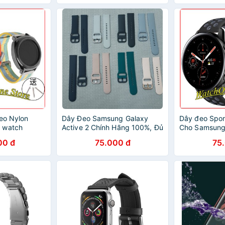
đeo Nylon
Dây Đeo Samsung Galaxy
Dây đeo Spor
 watch
Active 2 Chính Hãng 100%, Đủ
Cho Samsung
Sikai )
Màu Sắc
Active 2 42
00 đ
75.000 đ
75
Galaxy Watch 