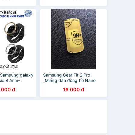
 Samsung galaxy
Samsung Gear Fit 2 Pro
sic 42mm-
_Miếng dán đồng hồ Nano
h 3 41mm-45mm
dẻo cao cấp
.000 đ
16.000 đ