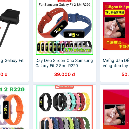
g Galaxy Fit
Dây Đeo Silicon Cho Samsung
Miếng dán D
Galaxy Fit 2 Sm- R220
vòng đeo tay 
Fit 2 Pro - 
0 đ
39.000 đ
50
hình