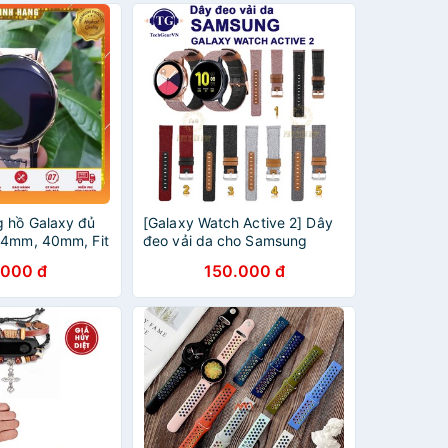
 hồ Galaxy đủ
[Galaxy Watch Active 2] Dây
44mm, 40mm, Fit
đeo vải da cho Samsung
it r350, Gear 1,
Galaxy Watch Active 2
.000 đ
150.000 đ
3, r381, S2