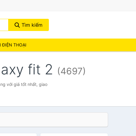
Tìm kiếm
N ĐIỆN THOẠI
axy fit 2
(4697)
g với giá tốt nhất, giao