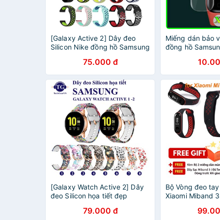
[Galaxy Active 2] Dây đeo
Miếng dán bảo v
Silicon Nike đồng hồ Samsung
đồng hồ Samsung
Galaxy Watch Active 2
2 Sm - R220 tro
75.000 đ
10.00
[Galaxy Watch Active 2] Dây
Bộ Vòng đeo tay
đeo Silicon họa tiết đẹp
Xiaomi Miband 
Samsung Galaxy Watch
dán màn hình và
79.000 đ
99.00
Active 2