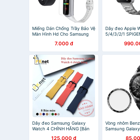
Miếng Dán Chống Trầy Bảo Vệ
Dây đeo Apple W
Màn Hình Hd Cho Samsung
5/4/3/2/1 SPIGE
Galaxy Fit Sm-R370
7.000 đ
990.0
Dây đeo Samsung Galaxy
Vòng nhôm Benz
Watch 4 CHÍNH HÃNG [Bản
Samsung Galaxy
20mm, 2 Size tùy chọn]
42/46mm - Gear
125.000 đ
85.00