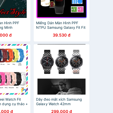
àn Hình PPF
Miếng Dán Màn Hình PPF
ng Minh
NTPU Samsung Galaxy Fit Fit
y Fit2 Fit 2
E R375 FitE Kính Cường Lực
.000 đ
39.530 đ
 Bảo Vệ Mặt
Dẻo Đồng hồ thông minh
Chống Trầy Xước
ei Watch Fit
Dây đeo mắt xích Samsung
m dụng cụ tháo +
Galaxy Watch 42mm
.000 đ
299.000 đ