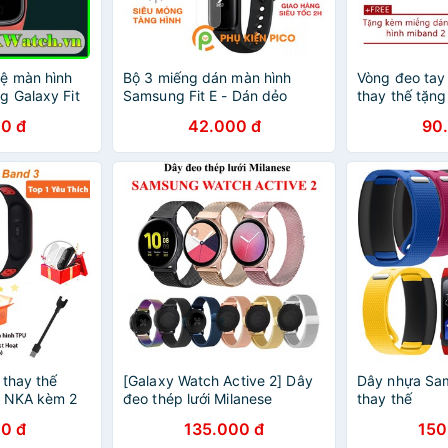
ệ màn hình
Bộ 3 miếng dán màn hình
Vòng đeo tay
 Galaxy Fit
Samsung Fit E - Dán dẻo
thay thế tặn
ng suốt
đồng hồ Samsung Galaxy Fit
hình
0 đ
42.000 đ
90
E dẻo trong suốt
 thay thế
[Galaxy Watch Active 2] Dây
Dây nhựa Sam
3 NKA kèm 2
đeo thép lưới Milanese
thay thế
 dây sạc
Samsung Active 2
0 đ
135.000 đ
150