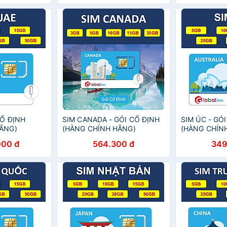
 HOẠT, PHẢI
180GB [SIM CHƯA KÍCH
vẫn tiếp tục
H- HÀNG
HOẠT, PHẢI ĐĂNG KÝ CHÍNH-
GIỚI HẠN DU
HÀNG CHÍNH HÃNG
tốc độ cao 5
chính hãng
CỐ ĐỊNH
SIM CANADA - GÓI CỐ ĐỊNH
SIM ÚC - GÓ
ÃNG)
(HÀNG CHÍNH HÃNG)
(HÀNG CHÍN
000 đ
564.300 đ
349