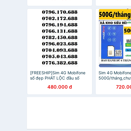
[FREESHIP]Sim 4G Mobifone
Sim 4G Mobifon
số đẹp PHÁT LỘC đầu số
500G/tháng,chưa
07xx688- Hàng chính hãng
Miễn phí 6 thá
480.000 đ
720.0
Hãng chính hãn