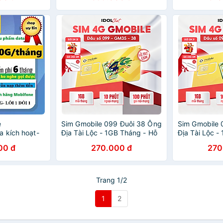
ĐĂNG KÝ CHÍNH CHỦ )-
HÀNG CHÍNH HÃNG
e
Sim Gmobile 099 Đuôi 38 Ông
Sim Gmobile 
 kích hoạt-
Địa Tài Lộc - 1GB Tháng - Hỗ
Địa Tài Lộc -
ng, 6MDTT150-
Trợ eSIM - Hàng Chính Hãng
Trợ eSIM - H
00 đ
270.000 đ
270
g
Trang 1/2
1
2