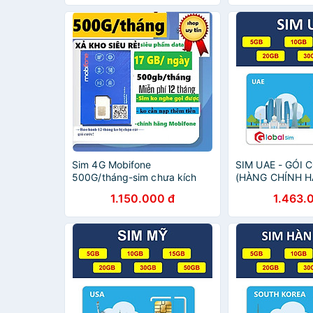
KÍCH HOẠT, PHẢI ĐĂNG KÝ
[SIM CHƯA KÍCH
CHÍNH- HÀNG CHÍNH HÃNG
ĐĂNG KÝ CHÍN
CHÍNH HÃNG
Sim 4G Mobifone
SIM UAE - GÓI 
500G/tháng-sim chưa kích
(HÀNG CHÍNH H
hoạt-12MDTT150 - 12
1.150.000 đ
1.463.
THÁNG- Hàng chính hãng