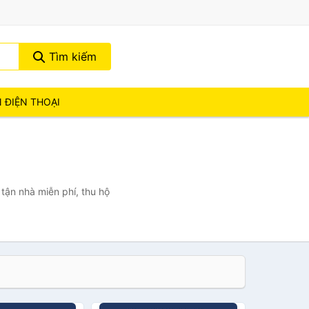
Tìm kiếm
N ĐIỆN THOẠI
 tận nhà miễn phí, thu hộ