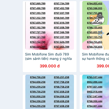
Sim Mobifone Sim đuôi 789
Sim Mobifone đ
(sim sảnh tiến) mang ý nghĩa
sự hanh thông và
phát triển bền vững, thăng
trường tồn data
399.000 đ
399.0
tiến sự nghiệp và tài lộc
CHƯA KÍCH HOẠ
4G/5G data 180GB [SIM
ĐĂNG KÝ CHÍNH
CHƯA KÍCH HOẠT, PHẢI
HÀNG CHÍNH H
ĐĂNG KÝ CHÍNH CHỦ] -
HÀNG CHÍNH HÃNG