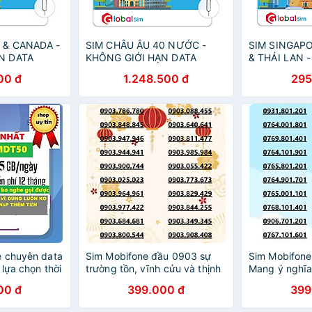
 & CANADA -
SIM CHÂU ÂU 40 NƯỚC -
SIM SINGAPO
N DATA
KHÔNG GIỚI HẠN DATA
& THÁI LAN 
ÃNG)
(HÀNG CHÍNH HÃNG)
HẠN DATA (
00 đ
1.248.500 đ
295
HÃNG)
e chuyên data
Sim Mobifone đầu 0903 sự
Sim Mobifone
lựa chọn thời
trường tồn, vĩnh cửu và thịnh
Mang ý nghĩa
Hàng chính
vượng data 180GB [SIM
đầy data 18
00 đ
399.000 đ
399
CHƯA KÍCH HOẠT, PHẢI ĐK
KÍCH HOẠT, 
CHÍNH CHỦ)- HÀNG CHÍNH
CHÍNH CHỦ).