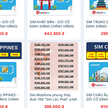
- GÓI CỐ
SIM NHẬT BẢN - GÓI CỐ
SIM TRUNG 
ÍNH HÃNG)
ĐỊNH (HÀNG CHÍNH HÃNG)
ĐỊNH (HÀNG
00 đ
443.300 đ
295
ILIPPINES -
Sim Mobifone phong thủy
SIM CHÂU ÂU
HÀNG CHÍNH
đuôi 168 "Sim Lộc Phát" phát
GÓI CỐ ĐỊNH
tài, phát lộc nhanh chóng
HÃNG)
00 đ
399.000 đ
610
(CHƯA KÍCH HOẠT, PHẢI