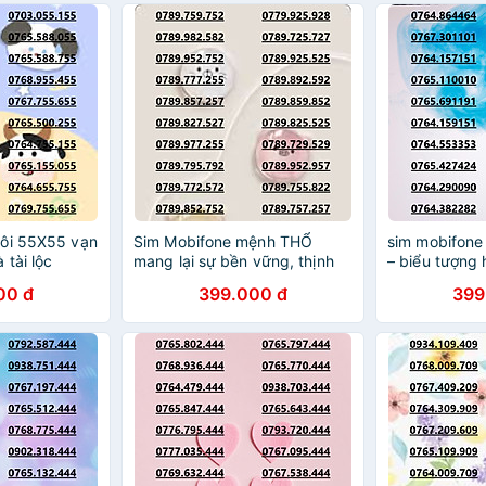
HÃNG
CHỦ
uôi 55X55 vạn
Sim Mobifone mệnh THỔ
sim mobifone 
 tài lộc
mang lại sự bền vững, thịnh
– biểu tượng 
 180GB [SIM
vượng ưu đãi data 180GB[SIM
may mắn và t
00 đ
399.000 đ
399
T, PHẢI
CHƯA KÍCH HOẠT,PHẢI ĐĂNG
lâu!”ưu đãi 
 CHỦ)-
KÝ CHÍNH CHỦ)- Hàng chính
[SIM CHƯA K
ÃNG
hãng
ĐĂNG KÝ CH
CHÍNH HÃNG