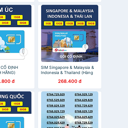
 dùng KHÔNG
hãng
NG LƯỢNG với
Mbps) - Hàng
I CỐ ĐỊNH
SIM Singapore & Malaysia &
H HÃNG)
Indonesia & Thailand (Hàng
chính hãng)
.800 đ
268.400 đ