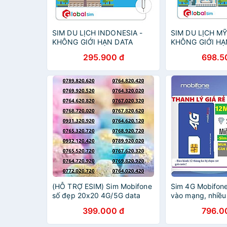
SIM DU LỊCH INDONESIA -
SIM DU LỊCH MỸ
KHÔNG GIỚI HẠN DATA
KHÔNG GIỚI HẠ
(HÀNG CHÍNH HÃNG)
(HÀNG CHÍNH H
295.900 đ
698.5
(HỖ TRỢ ESIM) Sim Mobifone
Sim 4G Mobifon
số đẹp 20x20 4G/5G data
vào mạng, nhiều 
180GB [SIM CHƯA KÍCH
gian sử dụng - 
399.000 đ
796.0
HOẠT, PHẢI ĐĂNG KÝ CHÍNH
hãng
CHỦ]- HÀNG CHÍNH HÃNG