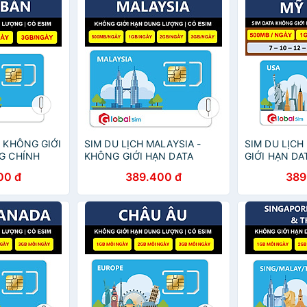
- KHÔNG GIỚI
SIM DU LỊCH MALAYSIA -
SIM DU LỊCH
G CHÍNH
KHÔNG GIỚI HẠN DATA
GIỚI HẠN DA
(HÀNG CHÍNH HÃNG)
CHÍNH HÃNG
00 đ
389.400 đ
389