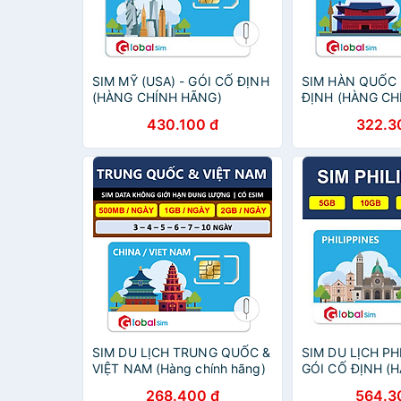
SIM MỸ (USA) - GÓI CỐ ĐỊNH
SIM HÀN QUỐC 
(HÀNG CHÍNH HÃNG)
ĐỊNH (HÀNG CH
430.100 đ
322.3
SIM DU LỊCH TRUNG QUỐC &
SIM DU LỊCH PH
VIỆT NAM (Hàng chính hãng)
GÓI CỐ ĐỊNH (
HÃNG)
268.400 đ
564.3