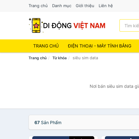
Trang chủ
Danh mục
Giới thiệu
Liên hệ
TRANG CHỦ
ĐIỆN THOẠI - MÁY TÍNH BẢNG
siêu sim data
Trang chủ
Từ khóa
Nơi bán siêu sim data gi
67
Sản Phẩm