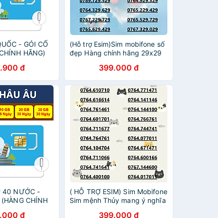
QUỐC - GÓI CỐ
(Hỗ trợ Esim)Sim mobifone số
 CHÍNH HÃNG)
đẹp Hàng chính hãng 29x29
bền vững, thu hút tài lộc (SIM
.900 đ
399.000 đ
CHƯA ĐĂNG KÝ CHÍNH CHỦ)
 40 NƯỚC -
( HỖ TRỢ ESIM) Sim Mobifone
 (HÀNG CHÍNH
Sim mệnh Thủy mang ý nghĩa
thu hút tài lộc, may mắn
.000 đ
399.000 đ
(CHƯA KÍCH HOẠT, PHẢI