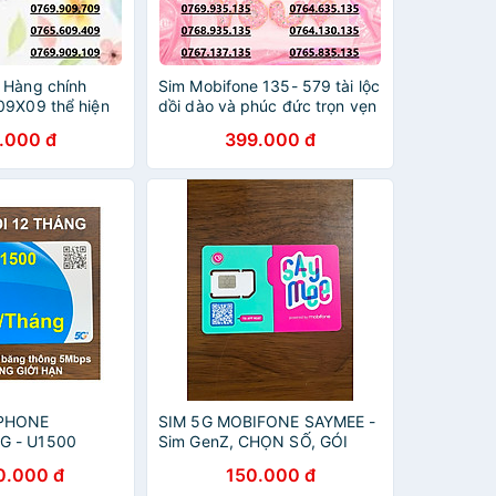
 Hàng chính
Sim Mobifone 135- 579 tài lộc
09X09 thể hiện
dồi dào và phúc đức trọn vẹn
uy tín và bền
ưu đãi data 4G/5G 180GB
.000 đ
399.000 đ
data 180GB[SIM
[SIM CHƯA KÍCH HOẠT, PHẢI
HOẠT, BẮT BUỘC
ĐĂNG KÝ CHÍNH- HÀNG
CHÍNH HÃNG
APHONE
SIM 5G MOBIFONE SAYMEE -
G - U1500
Sim GenZ, CHỌN SỐ, GÓI
HẠN DATA ( CÓ
CƯỚC 5G, NGHE GỌI - Sim
0.000 đ
150.000 đ
tốc độ 4G, hết
chưa kích hoạt - Hàng chính