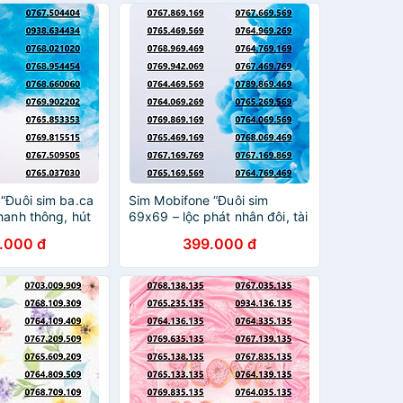
HÃNG
“Đuôi sim ba.ca
Sim Mobifone “Đuôi sim
hanh thông, hút
69x69 – lộc phát nhân đôi, tài
ài lộc bền
vận hanh thông, phú quý dài
.000 đ
399.000 đ
data 4G/5G 180GB
lâu!”ưu đãi data 4G/5G 180GB
ÍCH HOẠT, PHẢI
[SIM CHƯA KÍCH HOẠT, PHẢI
ÍNH- HÀNG
ĐĂNG KÝ CHÍNH- HÀNG
CHÍNH HÃNG