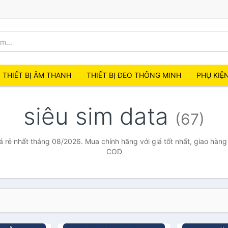
THIẾT BỊ ÂM THANH
THIẾT BỊ ĐEO THÔNG MINH
PHỤ KIỆ
siêu sim data
(67)
á rẻ nhất tháng 08/2026. Mua chính hãng với giá tốt nhất, giao hàng
COD