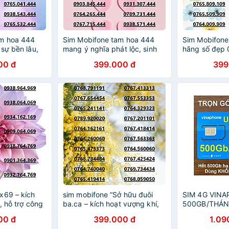
am hoa 444
Sim Mobifone tam hoa 444
Sim Mobifone
sự bền lâu,
mang ý nghĩa phát lộc, sinh
hãng số đẹp 
 data 4G/5G
sôi nảy nở data 4G/5G 180GB
đẳng cấp, sự 
00 đ
399.000 đ
399
A KÍCH
[SIM CHƯA KÍCH HOẠT, PHẢI
vững ưu đãi 
NG KÝ)- HÀNG
ĐK CHÍNH CHỦ)- HÀNG
CHƯA KÍCH 
CHÍNH HÃNG
ĐK)
x69 – kích
sim mobifone “Sở hữu đuôi
SIM 4G VIN
, hỗ trợ công
ba.ca – kích hoạt vượng khí,
500GB/THÁN
anh phát đạt!
mở đường cho thành công và
KHÔNG GIỚI 
00 đ
399.000 đ
1.09
/5G 180GB
phát đạt!”ưu đãi data 4G/5G
500Gb/tháng 