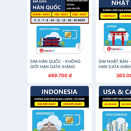
SIM HÀN QUỐC - KHÔNG
SIM NHẬT BẢN 
GIỚI HẠN DATA (HÀNG
HẠN DATA (HÀN
CHÍNH HÃNG)
HÃNG)
469.700 đ
363.0