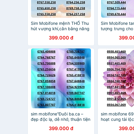
Sim Mobifone mệnh THỔ Thu
Sim Mobifone t
hút vượng khí,cân bằng năng
tượng trưng cho 
lượng ưu đãi data 180GB[SIM
viên mãn ưu đãi
399.000 đ
399.0
CHƯA KÍCH HOẠT,PHẢI ĐĂNG
180GB[SIM CHƯ
KÝ CHÍNH CHỦ)- hàng chính
HOẠT, PHẢI ĐĂ
hãng
CHÍNH HÃNG
sim mobifone“Đuôi ba.ca –
sim mobifone 69
đẹp độc lạ, dễ nhớ, thuận tiện
hoạt cung tài lộc
kết nối làm ăn!” ưu đãi data
danh và kinh do
399.000 đ
399.0
4G/5G 180GB [SIM CHƯA
ưu đãi data 4G