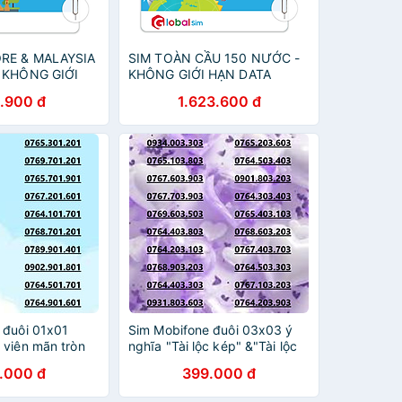
RE & MALAYSIA
SIM TOÀN CẦU 150 NƯỚC -
- KHÔNG GIỚI
KHÔNG GIỚI HẠN DATA
HÀNG CHÍNH
(HÀNG CHÍNH HÃNG)
.900 đ
1.623.600 đ
 đuôi 01x01
Sim Mobifone đuôi 03x03 ý
 viên mãn tròn
nghĩa "Tài lộc kép" &"Tài lộc
0GB [SIM CHƯA
vững bền". data 180GB[SIM
.000 đ
399.000 đ
PHẢI ĐĂNG KÝ
CHƯA KÍCH HOẠT, PHẢI ĐK
- HÀNG CHÍNH
CHÍNH CHỦ]- HÀNG CHÍNH