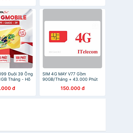
ĐĂNG KÝ CHÍNH CHỦ)-
HÀNG CHÍNH HÃNG
099 Đuôi 39 Ông
SIM 4G MAY V77 Gồm
 1GB Tháng - Hỗ
90GB/Tháng + 43.000 Phút
àng Chính Hãng
Gọi Miễn Phí - Chính Hãng -
.000 đ
150.000 đ
Mẫu ngẫu nhiên