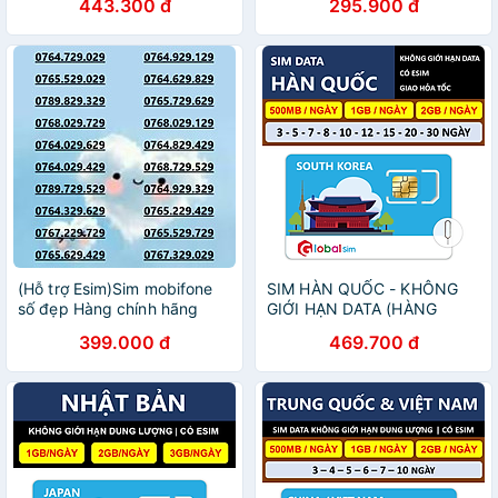
443.300 đ
295.900 đ
(Hỗ trợ Esim)Sim mobifone
SIM HÀN QUỐC - KHÔNG
số đẹp Hàng chính hãng
GIỚI HẠN DATA (HÀNG
29x29 bền vững, thu hút tài
CHÍNH HÃNG)
399.000 đ
469.700 đ
lộc (SIM CHƯA ĐĂNG KÝ
CHÍNH CHỦ)