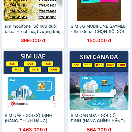
sim mobifone “Sở hữu đuôi
SIM 5G MOBIFONE SAYMEE
ba.ca – kích hoạt vượng khí,
- Sim GenZ, CHỌN SỐ, GÓI
mở đường cho thành công
CƯỚC 5G, NGHE GỌI - Sim
399.000 đ
150.000 đ
và phát đạt!”ưu đãi data
chưa kích hoạt - Hàng chính
4G/5G 180GB [SIM CHƯA
hãng
KÍCH HOẠT, PHẢI ĐĂNG KÝ
CHÍNH- HÀNG CHÍNH HÃNG
SIM UAE - GÓI CỐ ĐỊNH
SIM CANADA - GÓI CỐ
(HÀNG CHÍNH HÃNG)
ĐỊNH (HÀNG CHÍNH HÃNG)
1.463.000 đ
564.300 đ