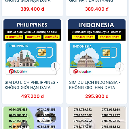
KHÔNG GIỚI HẠN DATA
GIỚI HẠN DATA (HÀNG
(HÀNG CHÍNH HÃNG)
CHÍNH HÃNG)
389.400 đ
389.400 đ
SIM DU LỊCH PHILIPPINES -
SIM DU LỊCH INDONESIA -
KHÔNG GIỚI HẠN DATA
KHÔNG GIỚI HẠN DATA
(HÀNG CHÍNH HÃNG)
(HÀNG CHÍNH HÃNG)
497.200 đ
295.900 đ