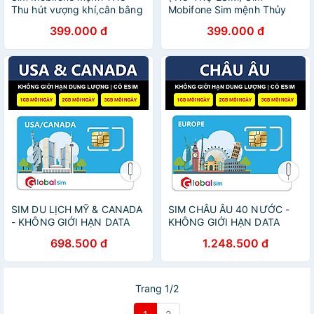
Thu hút vượng khí,cân bằng
Mobifone Sim mệnh Thủy
năng lượng ưu đãi data
mang ý nghĩa thu hút tài lộc,
399.000 đ
399.000 đ
180GB[SIM CHƯA KÍCH
may mắn (CHƯA KÍCH
HOẠT,PHẢI ĐĂNG KÝ CHÍNH
HOẠT, PHẢI ĐĂNG KÝ
CHỦ)- hàng chính hãng
CHÍNH CHỦ)- HÀNG CHÍNH
HÃNG
SIM DU LỊCH MỸ & CANADA
SIM CHÂU ÂU 40 NƯỚC -
- KHÔNG GIỚI HẠN DATA
KHÔNG GIỚI HẠN DATA
(HÀNG CHÍNH HÃNG)
(HÀNG CHÍNH HÃNG)
698.500 đ
1.248.500 đ
Trang 1/2