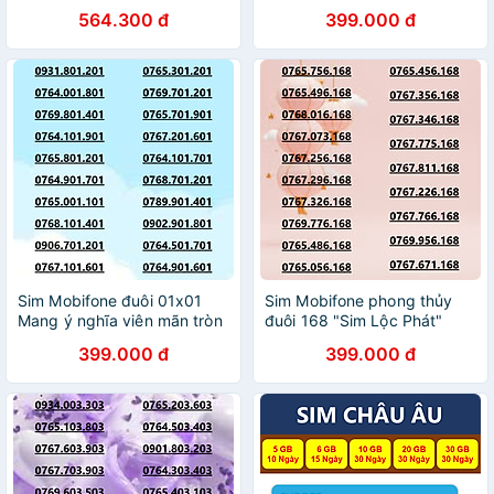
HÃNG)
thịnh vượng data 180GB
564.300 đ
399.000 đ
[SIM CHƯA KÍCH HOẠT,
PHẢI ĐK CHÍNH CHỦ)-
HÀNG CHÍNH HÃNG
Sim Mobifone đuôi 01x01
Sim Mobifone phong thủy
Mang ý nghĩa viên mãn tròn
đuôi 168 "Sim Lộc Phát"
đầy data 180GB [SIM CHƯA
phát tài, phát lộc nhanh
399.000 đ
399.000 đ
KÍCH HOẠT, PHẢI ĐĂNG KÝ
chóng (CHƯA KÍCH HOẠT,
CHÍNH CHỦ).- HÀNG CHÍNH
PHẢI ĐĂNG KÝ CHÍNH CHỦ
CHỦ
)-HÀNG CHÍNH HÃNG