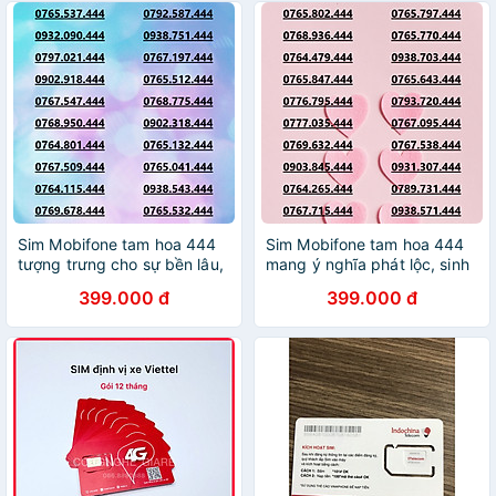
KÍCH HOẠT, PHẢI ĐĂNG KÝ
HOẠT, PHẢI ĐĂNG KÝ
CHÍNH- HÀNG CHÍNH HÃNG
CHÍNH- HÀNG CHÍNH HÃNG
Sim Mobifone tam hoa 444
Sim Mobifone tam hoa 444
tượng trưng cho sự bền lâu,
mang ý nghĩa phát lộc, sinh
viên mãn ưu đãi data 4G/5G
sôi nảy nở data 4G/5G
399.000 đ
399.000 đ
180GB[SIM CHƯA KÍCH
180GB [SIM CHƯA KÍCH
HOẠT, PHẢI ĐĂNG KÝ)-
HOẠT, PHẢI ĐK CHÍNH
HÀNG CHÍNH HÃNG
CHỦ)- HÀNG CHÍNH HÃNG