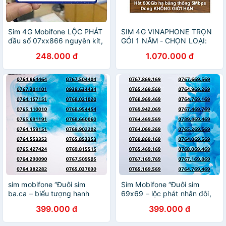
Sim 4G Mobifone LỘC PHÁT
SIM 4G VINAPHONE TRỌN
đầu số 07xx866 nguyên kít,
GÓI 1 NĂM - CHỌN LOẠI:
chưa đăng ký thông tin -
2GB/ngày, 6GB/ngày,
248.000 đ
1.070.000 đ
Hàng chính hãng
500GB/tháng - Hàng chính
hãng
sim mobifone “Đuôi sim
Sim Mobifone “Đuôi sim
ba.ca – biểu tượng hanh
69x69 – lộc phát nhân đôi,
thông, hút may mắn và tài
tài vận hanh thông, phú quý
399.000 đ
399.000 đ
lộc bền lâu!”ưu đãi data
dài lâu!”ưu đãi data 4G/5G
4G/5G 180GB [SIM CHƯA
180GB [SIM CHƯA KÍCH