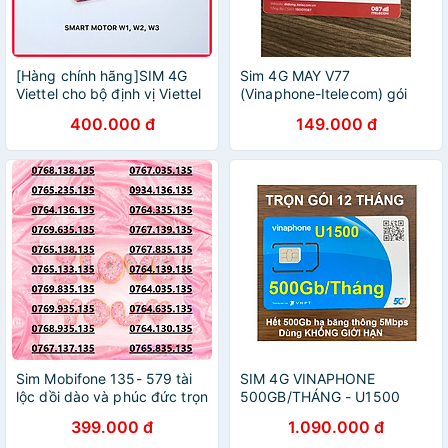
[Hàng chính hãng]SIM 4G
Sim 4G MAY V77
Viettel cho bộ định vị Viettel
(Vinaphone-Itelecom) gói
Smart Motor W1, W2, W3 -
cước 90GB/ tháng tốc độ
400.000 đ
149.000 đ
Ưu đãi 12 tháng
cao – Hàng chính hãng -
Giao mẫu ngẫu nhiên
Sim Mobifone 135- 579 tài
SIM 4G VINAPHONE
lộc dồi dào và phúc đức trọn
500GB/THÁNG - U1500
vẹn ưu đãi data 4G/5G
KHÔNG GIỚI HẠN DATA (
399.000 đ
1.090.000 đ
180GB [SIM CHƯA KÍCH
CÓ 500Gb/tháng tốc độ 4G,