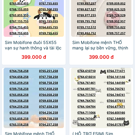
Sim Mobifone đuôi 55X55
Sim Mobifone mệnh THỔ
vạn sự hanh thông và tài lộc
mang lại sự bền vững, thịnh
trường tồn data 180GB [SIM
vượng ưu đãi data
399.000 đ
399.000 đ
CHƯA KÍCH HOẠT, PHẢI
180GB[SIM CHƯA KÍCH
ĐĂNG KÝ CHÍNH CHỦ)-
HOẠT,PHẢI ĐĂNG KÝ CHÍNH
HÀNG CHÍNH HÃNG
CHỦ)- Hàng chính hãng
Sim Mobifone mệnh THỔ
( HỖ TRỢ ESIM) Sim