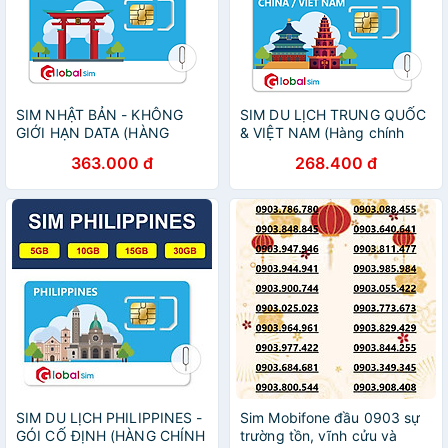
SIM NHẬT BẢN - KHÔNG
SIM DU LỊCH TRUNG QUỐC
GIỚI HẠN DATA (HÀNG
& VIỆT NAM (Hàng chính
CHÍNH HÃNG)
hãng)
363.000 đ
268.400 đ
SIM DU LỊCH PHILIPPINES -
Sim Mobifone đầu 0903 sự
GÓI CỐ ĐỊNH (HÀNG CHÍNH
trường tồn, vĩnh cửu và