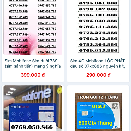
Sim Mobifone Sim đuôi 789
Sim 4G Mobifone LỘC PHÁT
(sim sảnh tiến) mang ý nghĩa
đầu số 07xx886 nguyên kít,
phát triển bền vững, thăng
chưa đăng ký thông tin -
399.000 đ
290.000 đ
tiến sự nghiệp và tài lộc
Hàng chính hãng
4G/5G data 180GB [SIM
CHƯA KÍCH HOẠT, PHẢI
ĐĂNG KÝ CHÍNH CHỦ] -
HÀNG CHÍNH HÃNG