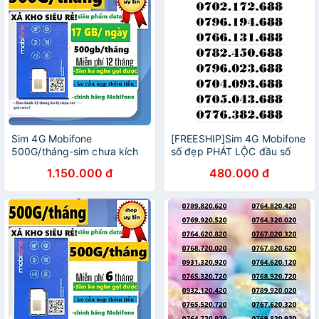
Sim 4G Mobifone
[FREESHIP]Sim 4G Mobifone
500G/tháng-sim chưa kích
số đẹp PHÁT LỘC đầu số
hoạt-12MDTT150 - 12
07xx688- Hàng chính hãng
1.150.000 đ
480.000 đ
THÁNG- Hàng chính hãng