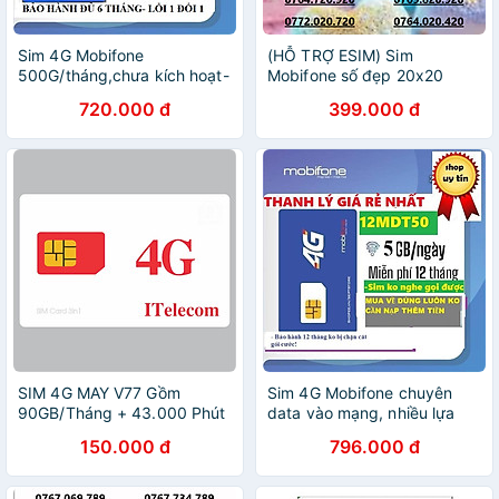
Sim 4G Mobifone
(HỖ TRỢ ESIM) Sim
500G/tháng,chưa kích hoạt-
Mobifone số đẹp 20x20
Miễn phí 6 tháng,
4G/5G data 180GB [SIM
720.000 đ
399.000 đ
6MDTT150- Hãng chính
CHƯA KÍCH HOẠT, PHẢI
hãng
ĐĂNG KÝ CHÍNH CHỦ]-
HÀNG CHÍNH HÃNG
SIM 4G MAY V77 Gồm
Sim 4G Mobifone chuyên
90GB/Tháng + 43.000 Phút
data vào mạng, nhiều lựa
Gọi Miễn Phí - Chính Hãng -
chọn thời gian sử dụng -
150.000 đ
796.000 đ
Mẫu ngẫu nhiên
Hàng chính hãng