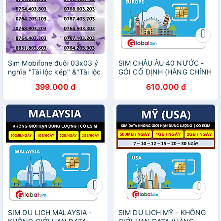
Sim Mobifone đuôi 03x03 ý
SIM CHÂU ÂU 40 NƯỚC -
nghĩa "Tài lộc kép" &"Tài lộc
GÓI CỐ ĐỊNH (HÀNG CHÍNH
vững bền". data 180GB[SIM
HÃNG)
399.000 đ
610.000 đ
CHƯA KÍCH HOẠT, PHẢI ĐK
CHÍNH CHỦ]- HÀNG CHÍNH
HÃNG
SIM DU LỊCH MALAYSIA -
SIM DU LỊCH MỸ - KHÔNG