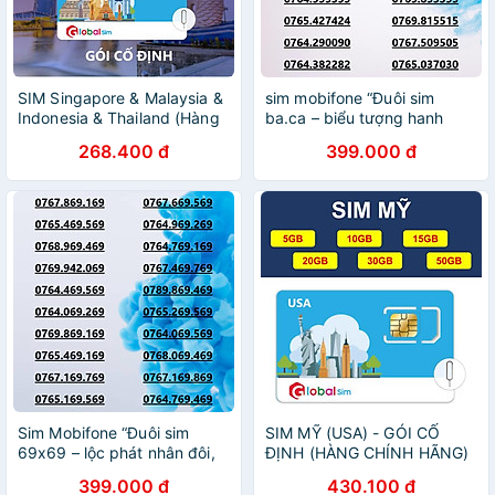
SIM Singapore & Malaysia &
sim mobifone “Đuôi sim
Indonesia & Thailand (Hàng
ba.ca – biểu tượng hanh
chính hãng)
thông, hút may mắn và tài
268.400 đ
399.000 đ
lộc bền lâu!”ưu đãi data
4G/5G 180GB [SIM CHƯA
KÍCH HOẠT, PHẢI ĐĂNG KÝ
CHÍNH- HÀNG CHÍNH HÃNG
Sim Mobifone “Đuôi sim
SIM MỸ (USA) - GÓI CỐ
69x69 – lộc phát nhân đôi,
ĐỊNH (HÀNG CHÍNH HÃNG)
tài vận hanh thông, phú quý
399.000 đ
430.100 đ
dài lâu!”ưu đãi data 4G/5G