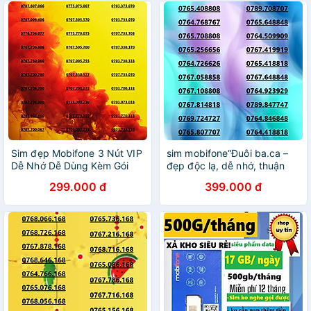
Sim đẹp Mobifone 3 Nút VIP
sim mobifone“Đuôi ba.ca –
Dễ Nhớ Dễ Dùng Kèm Gói
đẹp độc lạ, dễ nhớ, thuận
Khuyến Mãi Nghe Gọi Lên
tiện kết nối làm ăn!” ưu đãi
299.000 đ
399.000 đ
Mạng Thoải Mái
data 4G/5G 180GB [SIM
CHƯA KÍCH HOẠT, PHẢI
ĐĂNG KÝ CHÍNH- HÀNG
CHÍNH HÃNG