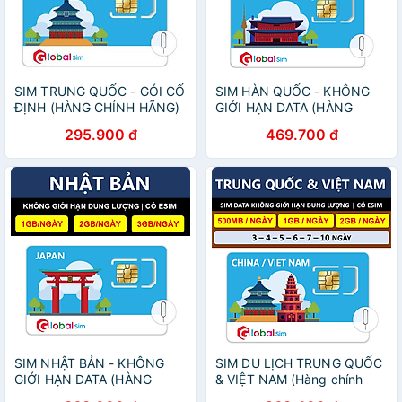
SIM TRUNG QUỐC - GÓI CỐ
SIM HÀN QUỐC - KHÔNG
ĐỊNH (HÀNG CHÍNH HÃNG)
GIỚI HẠN DATA (HÀNG
CHÍNH HÃNG)
295.900 đ
469.700 đ
SIM NHẬT BẢN - KHÔNG
SIM DU LỊCH TRUNG QUỐC
GIỚI HẠN DATA (HÀNG
& VIỆT NAM (Hàng chính
CHÍNH HÃNG)
hãng)