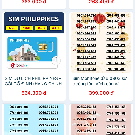
363.000 đ
268.400 đ
SIM DU LỊCH PHILIPPINES -
Sim Mobifone đầu 0903 sự
GÓI CỐ ĐỊNH (HÀNG CHÍNH
trường tồn, vĩnh cửu và
HÃNG)
thịnh vượng data 180GB
564.300 đ
399.000 đ
[SIM CHƯA KÍCH HOẠT,
PHẢI ĐK CHÍNH CHỦ)-
HÀNG CHÍNH HÃNG