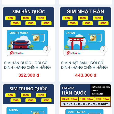
180GB [SIM CHƯA KÍCH
HOẠT, PHẢI ĐĂNG KÝ
CHÍNH- HÀNG CHÍNH HÃNG
SIM HÀN QUỐC - GÓI CỐ
SIM NHẬT BẢN - GÓI CỐ
ĐỊNH (HÀNG CHÍNH HÃNG)
ĐỊNH (HÀNG CHÍNH HÃNG)
322.300 đ
443.300 đ