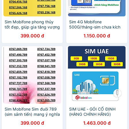
Sim Mobifone phong thủy
Sim 4G Mobifone
tốt đẹp, giúp gia tăng vượng
500G/tháng-sim chưa kích
khí, tài lộc đuôi 168 (CHƯA
hoạt-12MDTT150 - 12
399.000 đ
1.150.000 đ
KÍCH HOẠT, PHẢI ĐĂNG KÝ
THÁNG- Hàng chính hãng
CHÍNH CHỦ )-HÀNG CHÍNH
HÃNG
Sim Mobifone Sim đuôi 789
SIM UAE - GÓI CỐ ĐỊNH
(sim sảnh tiến) mang ý nghĩa
(HÀNG CHÍNH HÃNG)
phát triển bền vững, thăng
399.000 đ
1.463.000 đ
tiến sự nghiệp và tài lộc