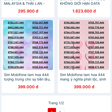
MALAYSIA & THÁI LAN -
KHÔNG GIỚI HẠN DATA
KHÔNG GIỚI HẠN DATA
(HÀNG CHÍNH HÃNG)
295.900 đ
1.623.600 đ
(HÀNG CHÍNH HÃNG)
Sim Mobifone tam hoa 444
Sim Mobifone tam hoa 444
tượng trưng cho sự bền lâu,
mang ý nghĩa phát lộc, sinh
viên mãn ưu đãi data 4G/5G
sôi nảy nở data 4G/5G
399.000 đ
399.000 đ
180GB[SIM CHƯA KÍCH
180GB [SIM CHƯA KÍCH
HOẠT, PHẢI ĐĂNG KÝ)-
HOẠT, PHẢI ĐK CHÍNH
HÀNG CHÍNH HÃNG
CHỦ)- HÀNG CHÍNH HÃNG
Trang 1/2