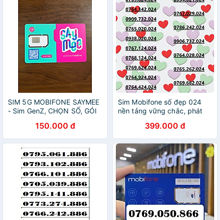
SIM 5G MOBIFONE SAYMEE
Sim Mobifone số đẹp 024
- Sim GenZ, CHỌN SỐ, GÓI
nền tảng vững chắc, phát
CƯỚC 5G, NGHE GỌI - Sim
triển ổn định và may mắn
150.000 đ
399.000 đ
chưa kích hoạt - Hàng chính
(CHƯA KÍCH HOẠT, PHẢI
hãng
ĐĂNG KÝ CHÍNH CHỦ )-
HÀNG CHÍNH HÃNG