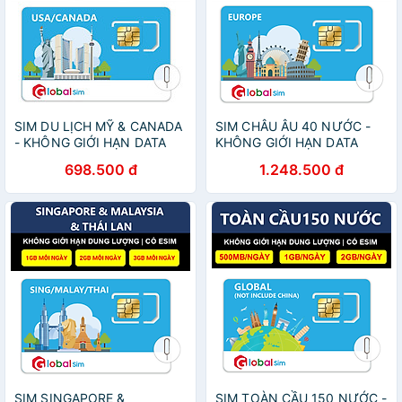
SIM DU LỊCH MỸ & CANADA
SIM CHÂU ÂU 40 NƯỚC -
- KHÔNG GIỚI HẠN DATA
KHÔNG GIỚI HẠN DATA
(HÀNG CHÍNH HÃNG)
(HÀNG CHÍNH HÃNG)
698.500 đ
1.248.500 đ
SIM SINGAPORE &
SIM TOÀN CẦU 150 NƯỚC -