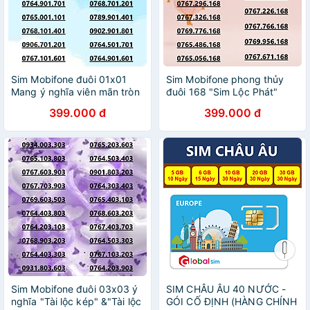
Sim Mobifone đuôi 01x01
Sim Mobifone phong thủy
Mang ý nghĩa viên mãn tròn
đuôi 168 "Sim Lộc Phát"
đầy data 180GB [SIM CHƯA
phát tài, phát lộc nhanh
399.000 đ
399.000 đ
KÍCH HOẠT, PHẢI ĐĂNG KÝ
chóng (CHƯA KÍCH HOẠT,
CHÍNH CHỦ).- HÀNG CHÍNH
PHẢI ĐĂNG KÝ CHÍNH CHỦ
CHỦ
)-HÀNG CHÍNH HÃNG
Sim Mobifone đuôi 03x03 ý
SIM CHÂU ÂU 40 NƯỚC -
nghĩa "Tài lộc kép" &"Tài lộc
GÓI CỐ ĐỊNH (HÀNG CHÍNH