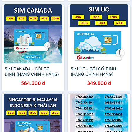
4G/5G data 180GB [SIM
CHƯA KÍCH HOẠT, PHẢI
ĐĂNG KÝ CHÍNH CHỦ] -
HÀNG CHÍNH HÃNG
SIM CANADA - GÓI CỐ
SIM ÚC - GÓI CỐ ĐỊNH
ĐỊNH (HÀNG CHÍNH HÃNG)
(HÀNG CHÍNH HÃNG)
564.300 đ
349.800 đ