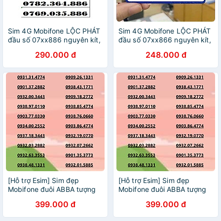
Sim 4G Mobifone LỘC PHÁT
Sim 4G Mobifone LỘC PHÁT
đầu số 07xx886 nguyên kít,
đầu số 07xx866 nguyên kít,
chưa đăng ký thông tin -
chưa đăng ký thông tin -
290.000 đ
248.000 đ
Hàng chính hãng
Hàng chính hãng
[Hỗ trợ Esim] Sim đẹp
[Hỗ trợ Esim] Sim đẹp
Mobifone đuôi ABBA tượng
Mobifone đuôi ABBA tượng
trưng cho sự cân bằng, ổn
trưng cho sự cân bằng, ổn
399.000 đ
399.000 đ
định và vững chãi
định và vững chãi