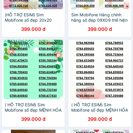
(HỖ TRỢ ESIM) Sim
Sim Mobifone Hàng chính
Mobifone số đẹp 20x20
hãng số đẹp 09X09 thể hiện
4G/5G data 180GB [SIM
đẳng cấp, sự uy tín và bền
399.000 đ
399.000 đ
CHƯA KÍCH HOẠT, PHẢI
vững ưu đãi data
ĐĂNG KÝ CHÍNH CHỦ]-
180GB[SIM CHƯA KÍCH
HÀNG CHÍNH HÃNG
HOẠT, BẮT BUỘC ĐK)
( HỖ TRỢ ESIM) Sim
( HỖ TRỢ ESIM) Sim
Mobifone số đẹp MỆNH HỎA
Mobifone số đẹp MỆNH HỎA
may mắn và tài lộc (CHƯA
may mắn và tài lộc (CHƯA
399.000 đ
399.000 đ
KÍCH HOẠT, PHẢI ĐĂNG KÝ
KÍCH HOẠT, PHẢI ĐĂNG KÝ
CHÍNH CHỦ )- Hàng chính
CHÍNH CHỦ )- Hàng chính
hãng
hãng