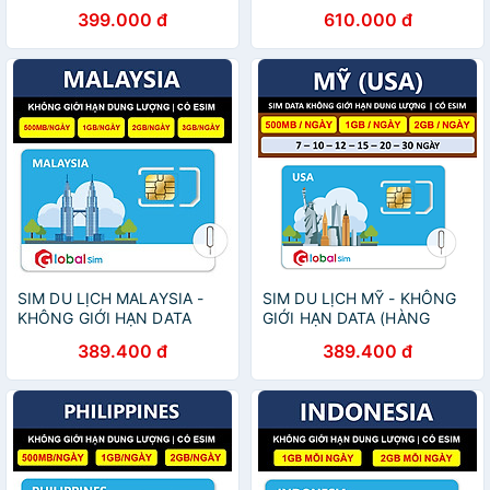
vững bền". data 180GB[SIM
HÃNG)
399.000 đ
610.000 đ
CHƯA KÍCH HOẠT, PHẢI ĐK
CHÍNH CHỦ]- HÀNG CHÍNH
HÃNG
SIM DU LỊCH MALAYSIA -
SIM DU LỊCH MỸ - KHÔNG
KHÔNG GIỚI HẠN DATA
GIỚI HẠN DATA (HÀNG
(HÀNG CHÍNH HÃNG)
CHÍNH HÃNG)
389.400 đ
389.400 đ