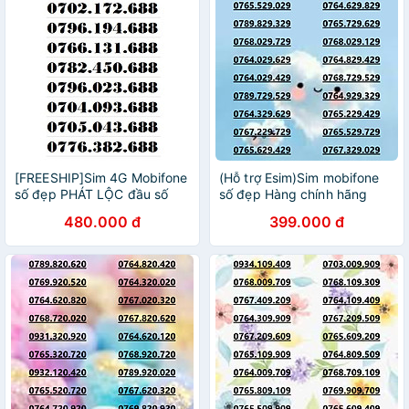
[FREESHIP]Sim 4G Mobifone
(Hỗ trợ Esim)Sim mobifone
số đẹp PHÁT LỘC đầu số
số đẹp Hàng chính hãng
07xx688- Hàng chính hãng
29x29 bền vững, thu hút tài
480.000 đ
399.000 đ
lộc (SIM CHƯA ĐĂNG KÝ
CHÍNH CHỦ)