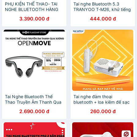
PHỤ KIỆN THỂ THAO- TAI
Tai nghe Bluetooth 5.3
NGHE BLUETOOTH HÀNG
TRANYOO T-M26, khử tiếng
CHÍNH HÃNG SUUNTO
ồn thông minh, thiết kế đẹp,
3.390.000 đ
444.000 đ
SONIC ( BLACK - LIME -
sang trọng, pin trâu - Hàng
RED) - SS050947000 -
chính hãng
SS050946000 -
SS050948000
Tai Nghe Bluetooth Thể
Tai nghe đàm thoại
Thao Truyền Âm Thanh Qua
bluetooth + loa kiêm đế sạc
Xương SHOKZ OPEN MOVE
năng lượng mặt trời
2.690.000 đ
260.000 đ
S661 - Hàng chính hãng -
SoundMax F-3 | Bluetooth
Pin sử dụng trong 6 tiếng -
Earphone + Solar Charging
Kháng nước IP55
Dock with Speaker
SoundMax F3 - Hàng Chính
Hãng