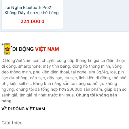
Tai Nghe Bluetooth Pro2
Không Dây định vị khử tiếng
ồn ANC PIN TRÂU bass
224.000 đ
căng tự kết nối Fullbox phụ
kiện đủ tính năng đàm thoại
2 chiều - Hàng chính hãng
DiDongVietNam.com chuyên cung cấp thông tin giá cả điện thoại
di động, smartphone, máy tính bảng, đồng hồ thông minh, vòng
đeo thông minh, phụ kiện điện thoại, tai nghe, sim 3g/4g, loa, pin
sạc dự phòng, cáp sạc, dây sạc, củ sạc, linh kiện di động, thẻ nhớ,
phụ kiện selfie... Bằng khả năng sẵn có cùng sự nỗ lực không
ngừng, chúng tôi đã tổng hợp hơn 200000 sản phẩm, giúp bạn so
sánh giá, tìm giá rẻ nhất trước khi mua.
Chúng tôi không bán
hàng.
VỀ DI ĐỘNG VIỆT NAM
Giới thiệu