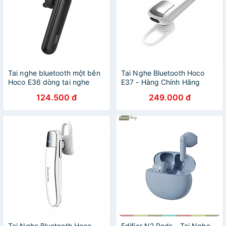
Tai nghe bluetooth một bên
Tai Nghe Bluetooth Hoco
Hoco E36 dòng tai nghe
E37 - Hàng Chính Hãng
nhét tai có mic đàm thoại
124.500 đ
249.000 đ
rảnh tay - Hàng chính hãng
Tai Nghe Bluetooth Hoco
Edifier N2 Pods - Tai Nghe