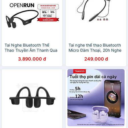
Tai Nghe Bluetooth Thể
Tai nghe thể thao Bluetooth
Thao Truyền Âm Thanh Qua
Micro Đàm Thoại, 20h Nghe
Xương SHOKZ OPEN RUN
Nhạc, Âm Thanh Trong Trẻo,
3.890.000 đ
249.000 đ
S803 - Hàng chính hãng
Rõ Nét, có khe cắm thẻ TF
(≤32G) - Hàng nhập khẩu