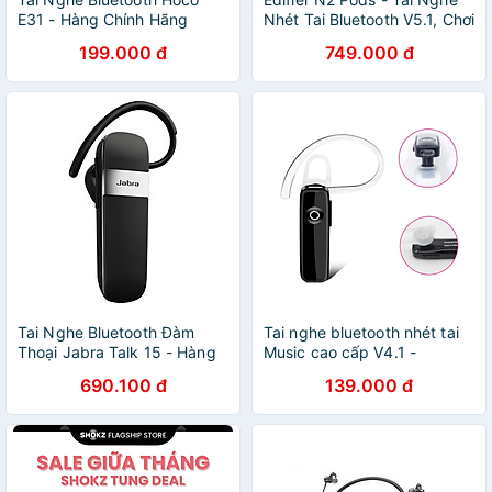
E31 - Hàng Chính Hãng
Nhét Tai Bluetooth V5.1, Chơi
Game, Nghe Gọi, Màng Loa
199.000 đ
749.000 đ
13mm, Thời Lượng 28h-
Hàng chính hãng
Tai Nghe Bluetooth Đàm
Tai nghe bluetooth nhét tai
Thoại Jabra Talk 15 - Hàng
Music cao cấp V4.1 -
Chính Hãng
Khoảng Cách Kết Nối Lên
690.100 đ
139.000 đ
Tới 10m - Thời Gian Đàm
Thoại Lên Tới 3h - Hàng
Chính Hãng