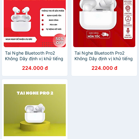
Tai Nghe Bluetooth Pro2
Tai Nghe Bluetooth Pro2
Không Dây định vị khử tiếng
Không Dây định vị khử tiếng
ồn ANC PIN TRÂU bass
ồn ANC PIN TRÂU bass
224.000 đ
224.000 đ
căng tự kết nối Fullbox phụ
căng tự kết nối Fullbox phụ
kiện đủ tính năng đàm thoại
kiện đủ tính năng đàm thoại
2 chiều - HÀNG CHÍNH
2 chiều - HÀNG CHÍNH
HÃNG
HÃNG