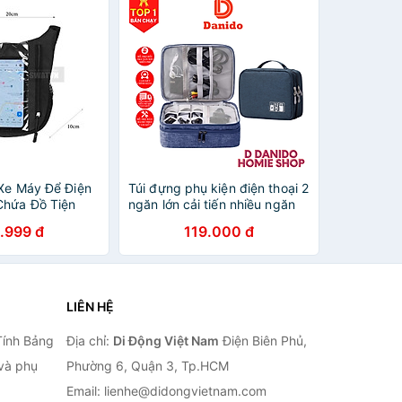
 Xe Máy Để Điện
Túi đựng phụ kiện điện thoại 2
Chứa Đồ Tiện
ngăn lớn cải tiến nhiều ngăn
m Ứng, Chống
chống nước, chống sốc - Túi
.999 đ
119.000 đ
ối - hàng nhập
đựng bảo vệ phụ kiện điện
thoại máy tính bảng cao cấp
chính hãng D Danido
LIÊN HỆ
Tính Bảng
Địa chỉ:
Di Động Việt Nam
Điện Biên Phủ,
 và phụ
Phường 6, Quận 3, Tp.HCM
Email: lienhe@didongvietnam.com