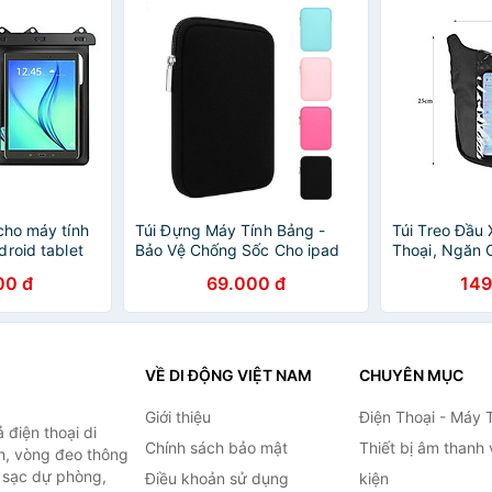
cho máy tính
Túi Đựng Máy Tính Bảng -
Túi Treo Đầu
roid tablet
Bảo Vệ Chống Sốc Cho ipad
Thoại, Ngăn 
nh Hãng
9.7 inch - Thiết kế siêu mỏng
Dụng, Có Cả
00 đ
69.000 đ
149
Nước Tuyệt Đ
khẩu
VỀ DI ĐỘNG VIỆT NAM
CHUYÊN MỤC
Giới thiệu
Điện Thoại - Máy 
điện thoại di
Chính sách bảo mật
Thiết bị âm thanh
h, vòng đeo thông
n sạc dự phòng,
Điều khoản sử dụng
kiện