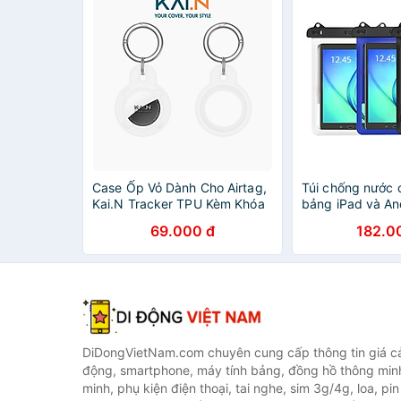
Case Ốp Vỏ Dành Cho Airtag,
Túi chống nước 
Kai.N Tracker TPU Kèm Khóa
bảng iPad và And
- Hàng Chính Hãng
Zaki - Hàng Chí
69.000 đ
182.0
DiDongVietNam.com chuyên cung cấp thông tin giá cả 
động, smartphone, máy tính bảng, đồng hồ thông min
minh, phụ kiện điện thoại, tai nghe, sim 3g/4g, loa, pi