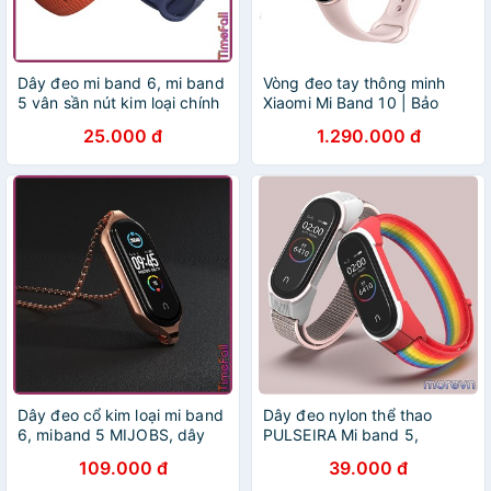
Dây đeo mi band 6, mi band
Vòng đeo tay thông minh
5 vân sần nút kim loại chính
Xiaomi Mi Band 10 | Bảo
hãng MIJOBS - dây đeo
hành 12 tháng chính hãng -
25.000 đ
1.290.000 đ
thay thế mi band 5, miband
GiaPhucStore | Hàng Chính
6 nút kim loại
Hãng
Dây đeo cổ kim loại mi band
Dây đeo nylon thể thao
6, miband 5 MIJOBS, dây
PULSEIRA Mi band 5,
đeo thay thế mi band 5,
miband 6 chính hãng Mijobs
109.000 đ
39.000 đ
miband 6 kim loại MIJOBS
- dây đeo thay thế mi band