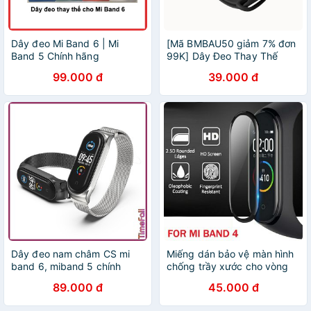
Dây đeo Mi Band 6 | Mi
[Mã BMBAU50 giảm 7% đơn
Band 5 Chính hãng
99K] Dây Đeo Thay Thế
PKCB Cho vòng đeo tay Mi
99.000 đ
39.000 đ
Band 3 Mi Band 4 - Hàng
Chính Hãng
Dây đeo nam châm CS mi
Miếng dán bảo vệ màn hình
band 6, miband 5 chính
chống trầy xước cho vòng
hãng MIJOBS, dây đeo thay
đeo tay Xiaomi Mi Band 4
89.000 đ
45.000 đ
thế mi band 5, mi band 6
viền cong CS