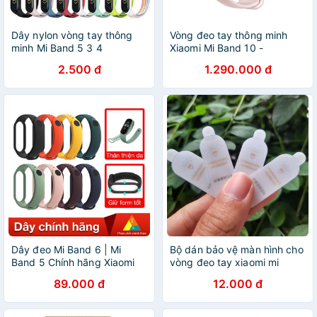
Dây nylon vòng tay thông
Vòng đeo tay thông minh
minh Mi Band 5 3 4
Xiaomi Mi Band 10 -
GiaPhucStore | Hàng Chính
2.500 đ
1.290.000 đ
Hãng
Dây đeo Mi Band 6 | Mi
Bộ dán bảo vệ màn hình cho
Band 5 Chính hãng Xiaomi
vòng đeo tay xiaomi mi
Mi Band
band 4
89.000 đ
12.000 đ