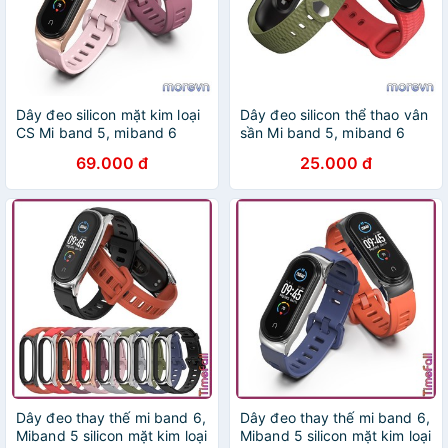
Dây đeo silicon mặt kim loại
Dây đeo silicon thể thao vân
CS Mi band 5, miband 6
sần Mi band 5, miband 6
chính hãng MIJOBS - dây
chính hãng Mijobs - dây đeo
69.000 đ
25.000 đ
đeo thay thế mi band 6,
thay thế mi band 6, miband
MiBand 5 MIJOBS
5 (Mijobs)
Dây đeo thay thế mi band 6,
Dây đeo thay thế mi band 6,
Miband 5 silicon mặt kim loại
Miband 5 silicon mặt kim loại