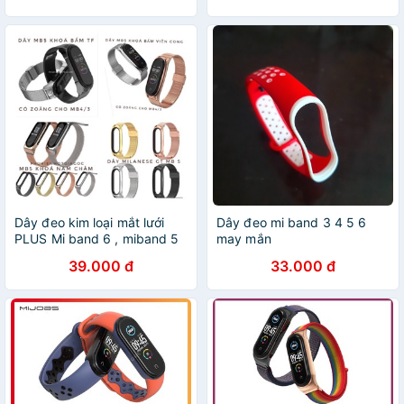
MIJOBS
Dây đeo kim loại mắt lưới
Dây đeo mi band 3 4 5 6
PLUS Mi band 6 , miband 5
may mắn
chính hãng Mijobs - dây
39.000 đ
33.000 đ
mesh thay thế mi band 6, Mi
band 5 kim loại