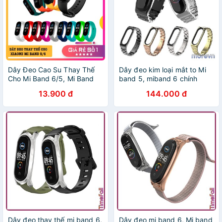
Dây Đeo Cao Su Thay Thế
Dây đeo kim loại mắt to Mi
Cho Mi Band 6/5, Mi Band
band 5, miband 6 chính
6/5 NFC [CHUYÊN DỤNG -
hãng Mijobs - dây đeo kim
13.900 đ
144.000 đ
CHẤT LƯỢNG CAO]
loại thay thế mi band 6,
miband 5 (Mijobs)
Dây đeo thay thế mi band 6,
Dây đeo mi band 6, Mi band