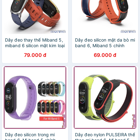
Dây đeo thay thế Miband 5,
Dây đeo silicon mặt da bò mi
miband 6 silicon mặt kim loại
band 6, Miband 5 chính
PLUS, CLASSIC chính hãng
hãng MIJOBS, dây đeo thay
79.000 đ
69.000 đ
MIJOBS - dây đeo mi band
thế mi band 5, miband 6 da
6, mi band 5
bò
Dây đeo silicon trong mi
Dây đeo nylon PULSEIRA thể