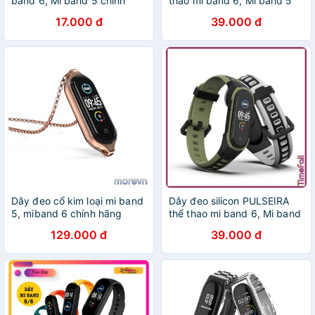
band 6, Mi band 5 chính
thao mi band 6, Mi band 5
hãng MIJOBS - dây đeo
chính hãng MIJOBS, dây
17.000 đ
39.000 đ
thay thế miband 5, miband
đeo miband 5, miband 6
6 MIJOBS bản trong suốt
nylon thể thao MIJOBS
Dây đeo cổ kim loại mi band
Dây đeo silicon PULSEIRA
5, miband 6 chính hãng
thể thao mi band 6, Mi band
MIJOBS - dây đeo thay thế
5 chính hãng MIJOBS, dây
129.000 đ
39.000 đ
mi band 6, miband 5 kim loại
đeo thay thế miband 5,
MIJOBS
miband 6 thể thao