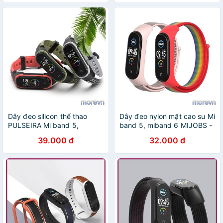
6, miband 5 PULSEIRA
Dây đeo silicon thể thao
Dây đeo nylon mặt cao su Mi
PULSEIRA Mi band 5,
band 5, miband 6 MIJOBS -
miband 6 chính hãng Mijobs
dây đeo thay thế mi band 6,
39.000 đ
32.000 đ
- dây đeo thay thế mi band
miband 5 nylon/silicon
6, miband 5 PULSEIRA
MIJOBS