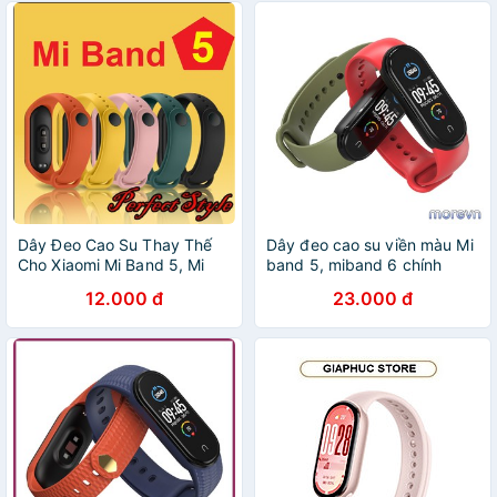
Dây Đeo Cao Su Thay Thế
Dây đeo cao su viền màu Mi
Cho Xiaomi Mi Band 5, Mi
band 5, miband 6 chính
Band 5 / Miband 6 - Mi band
hãng Mijobs - dây đeo cao
12.000 đ
23.000 đ
6 NFC { Dây 10k }
su thay thế mi band 6, mi
band 5 (Mijobs)