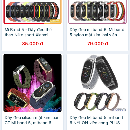
Mi Band 5 - Dây đeo thể
Dây đeo mi band 6, Mi band
thao Nike sport Xiaomi
5 nylon mặt kim loại viền
Miband 5
cong CS MIJOBS, dây đeo
35.000 đ
79.000 đ
thay thế miband 5, miband
6 nylon
Dây đeo silicon mặt kim loại
Dây đeo Mi band 5, miband
GT Mi band 5, miband 6
6 NYLON viền cong PLUS
chính hãng MIJOBS, dây
chính hãng Mijobs - dây đeo