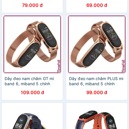
PLUS - CLASSIC, dây đeo
CS chính hãng MIJOBS, dây
79.000 đ
69.000 đ
mi band 5, miband 6 chính
đeo mi band 5, miband 6
hãng MIJOBS
MIJOBS
Dây đeo nam châm GT mi
Dây đeo nam châm PLUS mi
band 6, miband 5 chính
band 6, miband 5 chính
hãng MIJOBS, dây đeo thay
hãng MIJOBS, dây đeo thay
109.000 đ
99.000 đ
thế mi band 5, miband 6
thế mi band 5, miband 6
milanese loop GT
milanese loop PLUS