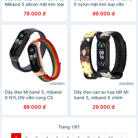
Miband 5 silicon mặt kim loại
5 nylon mặt kim loại viền
GT chính hãng MIJOBS, dây
cong PLUS MIJOBS, dây
79.000 đ
99.000 đ
đeo mi band 5, miband 6 GT
đeo thay thế miband 5,
MIJOBS
miband 6 nylon PLUS
Dây đeo Mi band 5, miband
Dây đeo cao su họa tiết Mi
6 NYLON viền cong CS
band 5, miband 6 chính
chính hãng Mijobs, dây đeo
hãng Mijobs - dây đeo thay
89.000 đ
29.000 đ
thay thế mi band 6, miband
thế mi band 6, miband 5 họa
5 NYLON CS (Mijobs)
tiết Mijobs
Trang 1/61