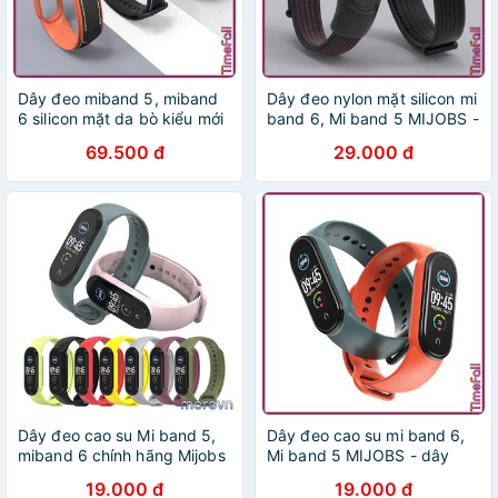
Dây đeo miband 5, miband
Dây đeo nylon mặt silicon mi
6 silicon mặt da bò kiểu mới
band 6, Mi band 5 MIJOBS -
MIJOBS, dây đeo thay thế
dây đeo thay thế miband 5,
69.500 đ
29.000 đ
mi band 5, mi band 6
miband 6 nylon chính hãng
MIJOBS
MIJOBS
Dây đeo cao su Mi band 5,
Dây đeo cao su mi band 6,
miband 6 chính hãng Mijobs
Mi band 5 MIJOBS - dây
- dây đeo cao su thay thế mi
đeo thay thế miband 5,
19.000 đ
19.000 đ
band 6, miband 5 (Mijobs)
miband 6 cao su chính hãng